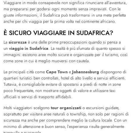
Viaggiare in modo consapevole non significa rinunciare all’avventura,
ma prepararsi per godersi ogni momento senza imprevisti. Con le
giuste informazioni, il Sudafrica può trasformarsi in una meta perfetta
anche per chi viaggia per la prima volta nel continente africano.
È SICURO VIAGGIARE IN SUDAFRICA?
sicurezza
La
è una delle prime preoccupazioni quando si pensa a
viaggio in Sudafrica
un
. La realtà è più sfumata di quanto spesso si
immagini: esistono aree molto sicure e organizzate per il turismo, così
come zone in cui è meglio muoversi con cautela.
Cape Town
Johannesburg
Le principali città come
e
dispongono di
quartieri turistici ben controllati, hotel di alto livello e servizi efficienti.
Tuttavia, è consigliabile evitare di spostarsi a piedi di notte in zone
poco frequentate, non mostrare oggetti di valore e utilizzare taxi
ufficiali o servizi di trasporto affidabili.
tour organizzati
Molti viaggiatori scelgono
o escursioni guidate,
soprattutto per visitare aree naturali o township, non solo per ragioni di
sicurezza ma anche per comprendere meglio la cultura locale. Con un
minimo di attenzione e buon senso, l’esperienza risulta generalmente
tranquilla e piacevole.