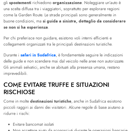
spostamenti
organizzazione
gli
richiedono
. Noleggiare un’auto è
una scelta diffusa tra i viaggiatori, soprattutto per esplorare regioni
come la Garden Route. Le strade principali sono generalmente in
si guida a sinistra, dettaglio da considerare
buone condizioni, ma
se non si ha esperienza
.
Per chi preferisce non guidare, esistono voli interni efficienti e
collegamenti organizzati tra le principali destinazioni turistiche.
safari in Sudafrica
Durante i
, è fondamentale seguire le indicazioni
delle guide e non scendere mai dal veicolo nelle aree non autorizzate.
Gli animali selvatici, anche se abituati alla presenza umana, restano
imprevedibili.
COME EVITARE TRUFFE E SITUAZIONI
RISCHIOSE
destinazioni turistiche
Come in molte
, anche in Sudafrica esistono
piccoli raggiri ai danni dei visitatori. Alcune regole di base aiutano a
ridurre i rischi:
Evitare bancomat isolati
Non accettare aiuto da sconosciuti durante le operazioni bancarie