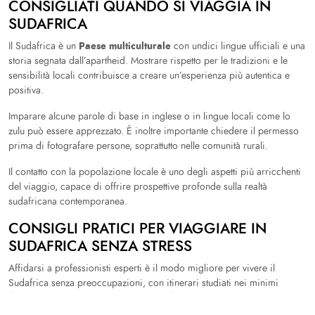
CONSIGLIATI QUANDO SI VIAGGIA IN
SUDAFRICA
Paese multiculturale
Il Sudafrica è un
con undici lingue ufficiali e una
storia segnata dall’apartheid. Mostrare rispetto per le tradizioni e le
sensibilità locali contribuisce a creare un’esperienza più autentica e
positiva.
Imparare alcune parole di base in inglese o in lingue locali come lo
zulu può essere apprezzato. È inoltre importante chiedere il permesso
prima di fotografare persone, soprattutto nelle comunità rurali.
Il contatto con la popolazione locale è uno degli aspetti più arricchenti
del viaggio, capace di offrire prospettive profonde sulla realtà
sudafricana contemporanea.
CONSIGLI PRATICI PER VIAGGIARE IN
SUDAFRICA SENZA STRESS
Affidarsi a professionisti esperti è il modo migliore per vivere il
Sudafrica senza preoccupazioni, con itinerari studiati nei minimi
Facci sapere dove vorresti andare!
dettagli e assistenza continua prima e durante la partenza.