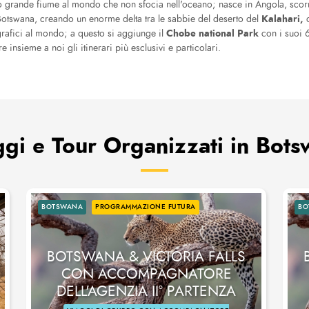
co grande fiume al mondo che non sfocia nell'oceano; nasce in Angola, scor
Kalahari,
 Botswana, creando un enorme delta tra le sabbie del deserto del
d
Chobe national Park
ografici al mondo; a questo si aggiunge il
con i suoi 
e insieme a noi gli itinerari più esclusivi e particolari.
gi e Tour Organizzati in Bot
BOTSWANA
PROGRAMMAZIONE FUTURA
BO
BOTSWANA & VICTORIA FALLS
CON ACCOMPAGNATORE
DELL'AGENZIA II° PARTENZA