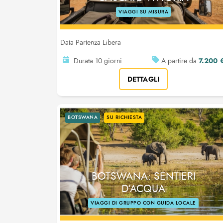
VIAGGI SU MISURA
Data Partenza Libera
7.200 
Durata 10 giorni
A partire da
DETTAGLI
BOTSWANA
SU RICHIESTA
BOTSWANA: SENTIERI
D’ACQUA
VIAGGI DI GRUPPO CON GUIDA LOCALE