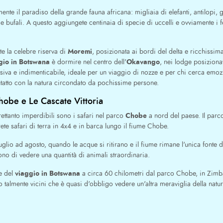
nte il paradiso della grande fauna africana: migliaia di elefanti, antilopi, gi
 bufali. A questo aggiungete centinaia di specie di uccelli e ovviamente i fe
Moremi
e la celebre riserva di
, posizionata ai bordi del delta e ricchissima 
gio in Botswana
Okavango
è dormire nel centro dell'
, nei lodge posizionat
siva e indimenticabile, ideale per un viaggio di nozze e per chi cerca emoz
ntatto con la natura circondato da pochissime persone.
hobe e Le Cascate Vittoria
Chobe
rettanto imperdibili sono i safari nel parco
a nord del paese. Il parc
 Farete safari di terra in 4x4 e in barca lungo il fiume Chobe.
glio ad agosto, quando le acque si ritirano e il fiume rimane l'unica fonte 
tono di vedere una quantità di animali straordinaria.
viaggio in Botswana
e del
a circa 60 chilometri dal parco Chobe, in Zimb
 talmente vicini che è quasi d'obbligo vedere un'altra meraviglia della natur