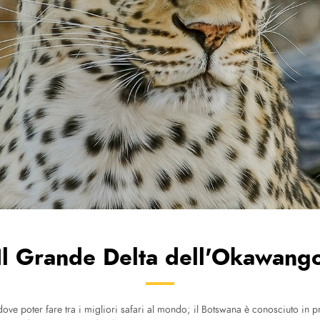
Il Grande Delta dell'Okawang
ove poter fare tra i migliori safari al mondo; il Botswana è conosciuto in pr