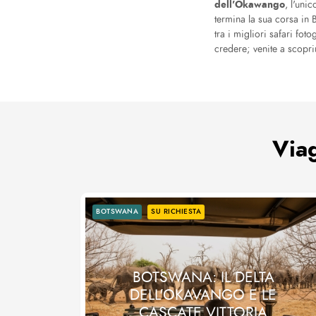
dell'Okawango
, l'uni
termina la sua corsa in
tra i migliori safari fot
credere; venite a scoprir
Viag
BOTSWANA
SU RICHIESTA
BOTSWANA: IL DELTA
DELL'OKAVANGO E LE
CASCATE VITTORIA