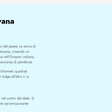
wana
 del paese. La storia di
Botswana, creando un
iava nell'Oceano indiano,
 mancanza di pendenza.
chilometri quadrati
odge all'altro ci si
 nel centro del delta. Si
ento ed emozionante