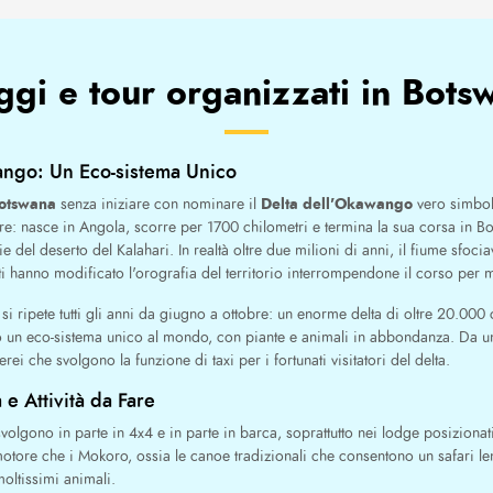
ggi e tour organizzati in Bots
wango: Un Eco-sistema Unico
otswana
Delta dell'Okawango
senza iniziare con nominare il
vero simbolo
re: nasce in Angola, scorre per 1700 chilometri e termina la sua corsa in 
e del deserto del Kalahari. In realtà oltre due milioni di anni, il fiume sfoc
ti hanno modificato l'orografia del territorio interrompendone il corso per
 ripete tutti gli anni da giugno a ottobre: un enorme delta di oltre 20.000 
o un eco-sistema unico al mondo, con piante e animali in abbondanza. Da un l
rei che svolgono la funzione di taxi per i fortunati visitatori del delta.
 e Attività da Fare
volgono in parte in 4x4 e in parte in barca, soprattutto nei lodge posizionati
motore che i Mokoro, ossia le canoe tradizionali che consentono un safari l
oltissimi animali.