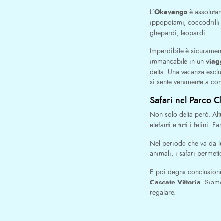
Okavango
L’
è assolutame
ippopotami, coccodrilli e
ghepardi, leopardi.
Imperdibile è sicurament
viag
immancabile in un
delta. Una vacanza esclu
si sente veramente a co
Safari nel Parco C
Non solo delta però. Alt
elefanti e tutti i felini.
Nel periodo che va da lu
animali, i safari permet
E poi degna conclusion
Cascate Vittoria
. Siamo
regalare.