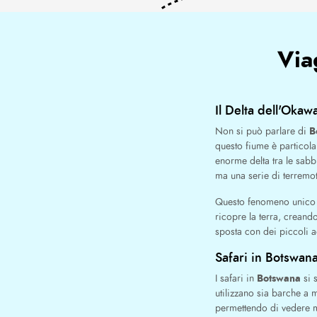
Via
Il Delta dell'Oka
B
Non si può parlare di
questo fiume è particola
enorme delta tra le sabbi
ma una serie di terremo
Questo fenomeno unico si
ricopre la terra, creand
sposta con dei piccoli ae
Safari in Botswana
Botswana
I safari in
si s
utilizzano sia barche a 
permettendo di vedere m