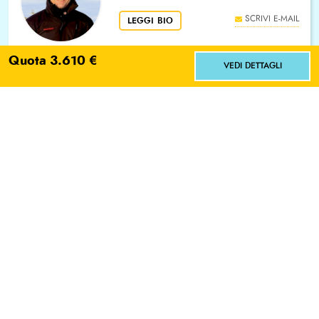
SCRIVI E-MAIL
LEGGI BIO
Quota 3.610 €
VEDI DETTAGLI
L'ACCOMPAGNATORE
Facci sapere dove vorresti andare!
Ardena
Scegli
No grazie
SCRIVI E-MAIL
LEGGI BIO
Aperiviaggi
I nostri webinar con gli esperti per scoprire le destinazioni
raccontate direttamente da chi le programma
WEBINAR CHE POTREBBERO INTERESSARTI