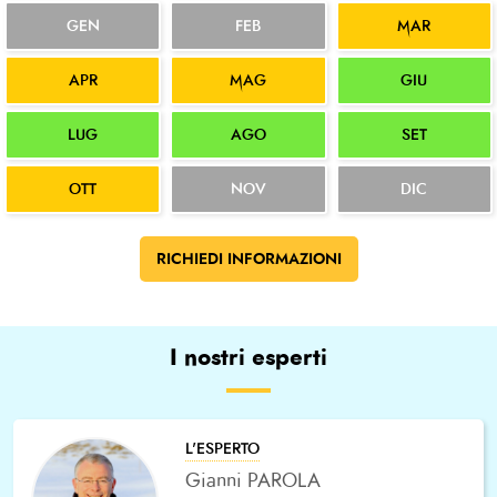
GEN
FEB
MAR
APR
MAG
GIU
LUG
AGO
SET
OTT
NOV
DIC
RICHIEDI INFORMAZIONI
I nostri esperti
L'ESPERTO
Gianni PAROLA