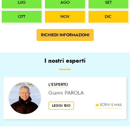
LUG
AGO
SET
OTT
NOV
DIC
RICHIEDI INFORMAZIONI
I nostri esperti
L'ESPERTO
Gianni PAROLA
SCRIVI E-MAIL
LEGGI BIO