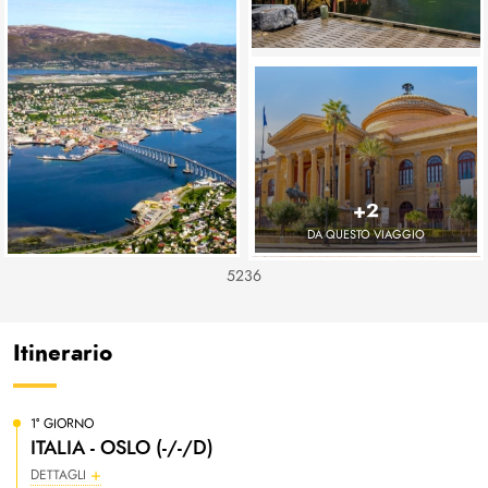
+2
DA QUESTO VIAGGIO
5236
Itinerario
1° GIORNO
ITALIA - OSLO (-/-/D)
DETTAGLI