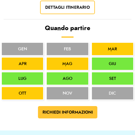
DETTAGLI ITINERARIO
Quando partire
GEN
FEB
MAR
APR
MAG
GIU
LUG
AGO
SET
OTT
NOV
DIC
RICHIEDI INFORMAZIONI