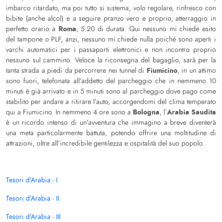
imbarco ritardato, ma poi tutto si sistema, volo regolare, rinfresco con
bibite (anche alcol) e a seguire pranzo vero e proprio, atterraggio in
Roma
perfetto orario a
, 5:20 di durata. Qui nessuno mi chiede esito
del tampone o PLF, anzi, nessuno mi chiede nulla poiché sono aperti i
varchi automatici per i passaporti elettronici e non incontro proprio
nessuno sul cammino. Veloce la riconsegna del bagaglio, sarà per la
Fiumicino
tanta strada a piedi da percorrere nei tunnel di
, in un attimo
sono fuori, telefonata all’addetto del parcheggio che in nemmeno 10
minuti è già arrivato e in 5 minuti sono al parcheggio dove pago come
stabilito per andare a ritirare l’auto, accorgendomi del clima temperato
Bologna
Arabia Saudita
qui a Fiumicino. In nemmeno 4 ore sono a
, l’
è un ricordo intenso di un’avventura che immagino a breve diventerà
una meta particolarmente battuta, potendo offrire una moltitudine di
attrazioni, oltre all’incredibile gentilezza e ospitalità del suo popolo.
Tesori d'Arabia - I
Tesori d'Arabia - II
Tesori d'Arabia - III