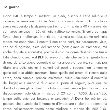
12° giorno
Dopo 1:40 è tempo di mettermi in piedi, biscotti e caffè solubile in
camera, partenza ore 1:00 per l’aeroporto con lo stesso pulmino che ci
aveva recuperato alla stazione dei treni giorni fa, dista 40 km arrivando
con largo anticipo in 25’, di notte traffico contenuto. Si entra con app
Tawa, check-in effettuato in anticipo, ma nulla cambia, siamo tutti nelle
medesime condizioni, i controlli non sono corti, tra passaporto, visto,
codice d’ingresso, esito del tampone (consigliano di stamparlo, ma
anche digitale è accettato), poiché il volo ha come destinazione finale
PLF
Italia chiedono anche il
(lo avevo digitale) che però fan giusto finta
di guardare. Lo avevo compilato prima ancora di partire, sai mai, poi
rifatto una volta ottenuti i numeri dei posti a sedere, non rammento
quale dei due abbia mostrato, forse quello dell’estate di rientro dalle
Faroe, poca cambia, pratica totalmente inutile. Minuzioso il controllo
del bagaglio a mano e di quanto si porta al seguito, pure qua ho
dovuto togliere gli occhiali, ma tutto sommato veloce (infiniti i varchi a
disposizione), volo Qatar in ritardo di 20’ con un A350, durata 1:20’,
Doha
tempo sufficiente per bevande e sandwich. A
ho più tempo,
peccato che quando sia il momento d’imbarcare ci siano problemi, ma
come, nell’aeroporto votato come migliore al mondo del 2021? Sì,