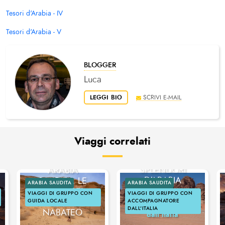
Tesori d'Arabia - IV
Tesori d'Arabia - V
BLOGGER
Luca
LEGGI BIO
SCRIVI E-MAIL
Viaggi correlati
ARABIA SAUDITA:
SPLENDORI
ARABIA
D'ARABIA
SAUDITA, LE
ARABIA SAUDITA
ARABIA SAUDITA
RADICI DEL
VIAGGI DI GRUPPO CON
VIAGGI DI GRUPPO CON
REGNO
GUIDA LOCALE
ACCOMPAGNATORE
Accompagnatore
DALL'ITALIA
NABATEO
dall'italia