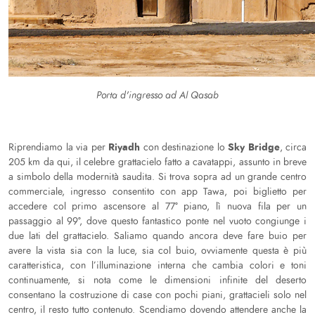
Porta d'ingresso ad Al Qasab
Riyadh
Sky Bridge
Riprendiamo la via per
con destinazione lo
, circa
205 km da qui, il celebre grattacielo fatto a cavatappi, assunto in breve
a simbolo della modernità saudita. Si trova sopra ad un grande centro
commerciale, ingresso consentito con app Tawa, poi biglietto per
accedere col primo ascensore al 77° piano, lì nuova fila per un
passaggio al 99°, dove questo fantastico ponte nel vuoto congiunge i
due lati del grattacielo. Saliamo quando ancora deve fare buio per
avere la vista sia con la luce, sia col buio, ovviamente questa è più
caratteristica, con l’illuminazione interna che cambia colori e toni
continuamente, si nota come le dimensioni infinite del deserto
consentano la costruzione di case con pochi piani, grattacieli solo nel
centro, il resto tutto contenuto. Scendiamo dovendo attendere anche la