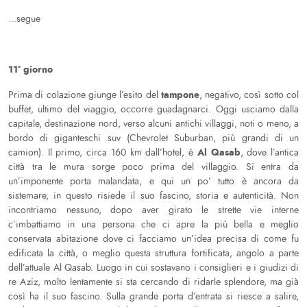
...segue
11° giorno
tampone
Prima di colazione giunge l’esito del
, negativo, così sotto col
buffet, ultimo del viaggio, occorre guadagnarci. Oggi usciamo dalla
capitale, destinazione nord, verso alcuni antichi villaggi, noti o meno, a
bordo di giganteschi suv (Chevrolet Suburban, più grandi di un
Al Qasab
camion). Il primo, circa 160 km dall’hotel, è
, dove l’antica
città tra le mura sorge poco prima del villaggio. Si entra da
un’imponente porta malandata, e qui un po’ tutto è ancora da
sistemare, in questo risiede il suo fascino, storia e autenticità. Non
incontriamo nessuno, dopo aver girato le strette vie interne
c’imbattiamo in una persona che ci apre la più bella e meglio
conservata abitazione dove ci facciamo un’idea precisa di come fu
edificata la città, o meglio questa struttura fortificata, angolo a parte
dell’attuale Al Qasab. Luogo in cui sostavano i consiglieri e i giudizi di
re Aziz, molto lentamente si sta cercando di ridarle splendore, ma già
così ha il suo fascino. Sulla grande porta d’entrata si riesce a salire,