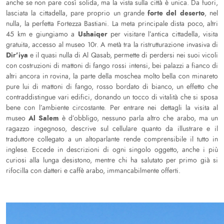
anche se non pare così solida, ma la vista sulla città è unica. Da fuori,
forte del deserto
lasciata la cittadella, pare proprio un grande
, nel
nulla, la perfetta Fortezza Bastiani. La meta principale dista poco, altri
Ushaiqer
45 km e giungiamo a
per visitare l’antica cittadella, visita
gratuita, accesso al museo 10r. A metà tra la ristrutturazione invasiva di
Dir’iya
e il quasi nulla di Al Qasab, permette di perdersi nei suoi vicoli
con costruzioni di mattoni di fango rossi intensi, bei palazzi a fianco di
altri ancora in rovina, la parte della moschea molto bella con minareto
pure lui di mattoni di fango, rosso bordato di bianco, un effetto che
contraddistingue vari edifici, donando un tocco di vitalità che si sposa
bene con l’ambiente circostante. Per entrare nei dettagli la visita al
Al Salem
museo
è d’obbligo, nessuno parla altro che arabo, ma un
ragazzo ingegnoso, descrive sul cellulare quanto da illustrare e il
traduttore collegato a un altoparlante rende comprensibile il tutto in
inglese. Eccede in descrizioni di ogni singolo oggetto, anche i più
curiosi alla lunga desistono, mentre chi ha salutato per primo già si
rifocilla con datteri e caffè arabo, immancabilmente offerti.