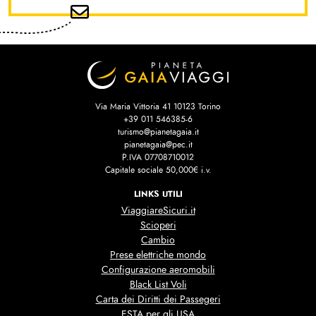
Via Maria Vittoria 41 10123 Torino
+39 011 546385-6
turismo@pianetagaia.it
pianetagaia@pec.it
P.IVA 07708710012
Capitale sociale 50,000€ i.v.
LINKS UTILI
ViaggiareSicuri.it
Scioperi
Cambio
Prese elettriche mondo
Configurazione aeromobili
Black List Voli
Carta dei Diritti dei Passegeri
ESTA per gli USA