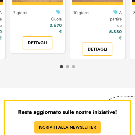
A
7 giorni
10 giorni
A
8
re
Quota
partire
3.670
a
da
0
€
5.880
€
€
DETTAGLI
DETTAGLI
Resta aggiornato sulle nostre iniziative!
ISCRIVITI ALLA NEWSLETTER