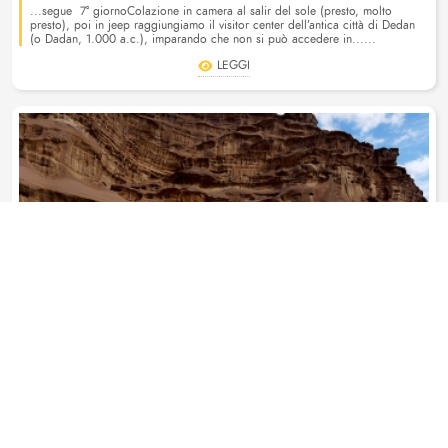
...segue 7° giornoColazione in camera al salir del sole (presto, molto
presto), poi in jeep raggiungiamo il visitor center dell’antica città di Dedan
(o Dadan, 1.000 a.c.), imparando che non si può accedere in......
LEGGI
Facci sapere dove vorresti andare!
Scegli
No grazie
ARABIA SAUDITA
TESORI D'ARABIA - III