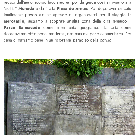
reduci dall’anno scorso facciamo un po’ da guida così arriviamo alla
Moneda
Plaza de Armas
“solita“
e da lì alla
. Poi dopo aver cercato
inutilmente presso alcune agenzie di organizzarci per il viaggio in
mercantile
, iniziamo a scoprire un’altra zona della città tenendo il
Parco Balmaceda
come riferimento geografico. La città come
ricordavamo offre poco, moderna, ordinata ma poco caratteristica. Per
cena ci trattiamo bene in un ristorante, paradiso della
parilla
.