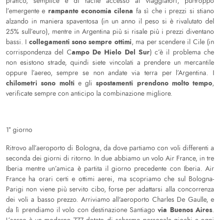
pratico, semplice e di facile accesso ai viaggiatori, purtroppo
rampante economia cilena
l’emergente e
fa sì che i prezzi si stiano
alzando in maniera spaventosa (in un anno il peso si è rivalutato del
25% sull’euro), mentre in Argentina più si risale più i prezzi diventano
collegamenti sono sempre ottimi
bassi. I
, ma per scendere il Cile (in
ampo De Hielo Del Sur
corrispondenza del C
) c’è il problema che
non esistono strade, quindi siete vincolati a prendere un mercantile
oppure l’aereo, sempre se non andate via terra per l’Argentina. I
chilometri sono molti
spostamenti prendono molto tempo
e gli
,
verificate sempre con anticipo la combinazione migliore.
1° giorno
Ritrovo all’aeroporto di Bologna, da dove partiamo con voli differenti a
seconda dei giorni di ritorno. In due abbiamo un volo Air France, in tre
Iberia mentre un’amica è partita il giorno precedente con Iberia. Air
France ha orari certi e ottimi aerei, ma scopriamo che sul Bologna-
Parigi non viene più servito cibo, forse per adattarsi alla concorrenza
dei voli a basso prezzo. Arriviamo all'aeroporto Charles De Gaulle, e
via Buenos Aires
da lì prendiamo il volo con destinazione Santiago
.