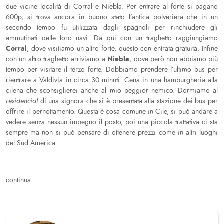
due vicine località di Corral e Niebla. Per entrare al forte si pagano
600p, si trova ancora in buono stato l’antica polveriera che in un
secondo tempo fu utilizzata dagli spagnoli per rinchiudere gli
ammutinati delle loro navi. Da qui con un traghetto raggiungiamo
Corral
, dove visitiamo un altro forte, questo con entrata gratuita. Infine
Niebla
con un altro traghetto arriviamo a
, dove però non abbiamo più
tempo per visitare il terzo forte. Dobbiamo prendere l’ultimo bus per
rientrare a Valdivia in circa 30 minuti. Cena in una hamburgheria alla
cilena che sconsiglierei anche al mio peggior nemico. Dormiamo al
residencial
di una signora che si è presentata alla stazione dei bus per
offrire il pernottamento. Questa è cosa comune in Cile, si può andare a
vedere senza nessun impegno il posto, poi una piccola trattativa ci sta
sempre ma non si può pensare di ottenere prezzi come in altri luoghi
del Sud America.
continua...