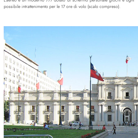
L’aereo è un moderno 777 dotato di schermo personale giochi e ogni
possibile intrattenimento per le 17 ore di volo (scalo compreso).