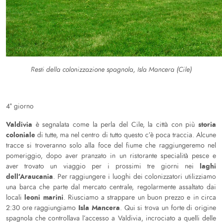
Resti della colonizzazione spagnola, Isla Mancera (Cile)
4° giorno
Valdivia
storia
è segnalata come la perla del Cile, la città con più
coloniale
di tutte, ma nel centro di tutto questo c’è poca traccia. Alcune
tracce si troveranno solo alla foce del fiume che raggiungeremo nel
pomeriggio, dopo aver pranzato in un ristorante specialità pesce e
laghi
aver trovato un viaggio per i prossimi tre giorni nei
dell’Araucania
. Per raggiungere i luoghi dei colonizzatori utilizziamo
una barca che parte dal mercato centrale, regolarmente assaltato dai
leoni marini
locali
. Riusciamo a strappare un buon prezzo e in circa
Isla Mancera
2:30 ore raggiungiamo
. Qui si trova un forte di origine
spagnola che controllava l’accesso a Valdivia, incrociato a quelli delle