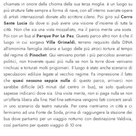
chiamata in onore della chioma della sua terza moglie. è un luogo su
più strutture fatte sempre a forma di nave, con all’interno svariate opere
Cerro
di artisti internazionali donate allo scrittore cileno. Poi giro sul
Santa Lucia
da dove si può avere una visione d’insieme di tutta la
città. Non che sia una vista mozzafiato, ma il parco merita una sosta.
Parque Por La Paz
Poi con un bus al
. Questo parco altro non è che il
Villa Grimaldi
luogo in cui sorgeva
, terreno requisito dalla DINA
all’omonima famiglia italiana e luogo delle più atroci torture al tempo
Pinochet
del regime di
. Qui venivano portati i più pericolosi avversari
politici, non troverete quasi più nulla se non la torre dove venivano
rinchiusi e torturati molti prigionieri. Il luogo è stato anche scenario di
speculazioni edilizie legate al vecchio regime. Fa impressione il fatto
quasi nessuno sappia nulla
che
di questo parco, arrivarci non
sarebbe difficile (45 minuti dal centro in bus), se solo qualcuno
sapesse indicarci dove sia. Una visita merita, non si paga nulla se non
un’offerta libera alla fine. Nel fine settimana vengono fatti concerti serali
in uno scenario da teatro naturale. Per cena rientriamo in città e ci
fermiamo ad una Fonte de Soda, prima di raggiungere la stazione dei
bus dove partiamo per un viaggio notturno con destinazione Valdivia,
così partiamo per questo viaggio di 10 ore.