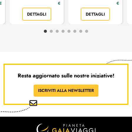
€
€
€
DETTAGLI
DETTAGLI
Resta aggiornato sulle nostre iniziative!
ISCRIVITI ALLA NEWSLETTER