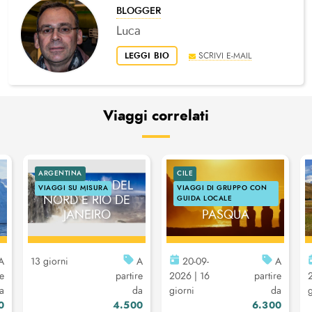
BLOGGER
Luca
LEGGI BIO
SCRIVI E-MAIL
Viaggi correlati
ARGENTINA
CILE
ARGENTINA DEL
VIAGGI SU MISURA
VIAGGI DI GRUPPO CON
NORD E RIO DE
CILE E ISOLA DI
GUIDA LOCALE
JANEIRO
PASQUA
A
13 giorni
A
20-09-
A
re
partire
2026 | 16
partire
a
da
giorni
da
g
0
4.500
6.300