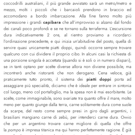
coccodrilli australiani, il più grande avvistato sarà un metro/metro e
mezzo, molti i piccoli che i barcaioli prendono in braccio ed
accomodano a bordo imbarcazione. Alla fine fanno molto più
capibara
impressione i grandi
che all’improvviso si alzano dal fondo
dei canali poco profondi e se ne tornano sulla terraferma. L’escursione
dura indicativamente 2 ore, al rientro proviamo a ricordarci
l’ordinazione precedente, e qui inizia un’abitudine del posto, quella di
servire quasi unicamente piatti doppi, quindi occorre sempre trovare
qualcuno con cui dividere il proprio cibo. In alcuni casi la richiesta di
una porzione singola è accettata (quando si è soli o in numero dispari),
se in tanti optano per scelte diverse allora non diviene possibile, ma
incontrerò anche ristoranti che non derogano. Cena veloce, già
piatti doppi
praticamente tutto pronto, il sistema dei
porta ad
assaggiare più specialità, diciamo che è ideale per entrare in sintonia
col luogo, meno col portafoglio, ma la spesa non è mai esorbitante. Le
scelte, come immaginabile, sono svariate tra quanto offre il mare, molto
meno per quanto giunge dalla terra, carne solitamente dura come suole
da scarpe, del resto come sempre presi in giro dagli argentini, i
brasiliani mangiano carne di zebù, per intenderci carne dura. Ovvio
che per un argentino trovare carne migliore di quella che offre
la
pampa
è impresa titanica ma qui hanno perfettamente ragione. È già