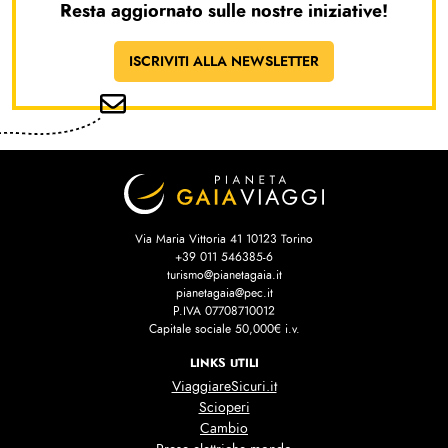
Resta aggiornato sulle nostre iniziative!
ISCRIVITI ALLA NEWSLETTER
Via Maria Vittoria 41 10123 Torino
+39 011 546385-6
turismo@pianetagaia.it
pianetagaia@pec.it
P.IVA 07708710012
Capitale sociale 50,000€ i.v.
LINKS UTILI
ViaggiareSicuri.it
Scioperi
Cambio