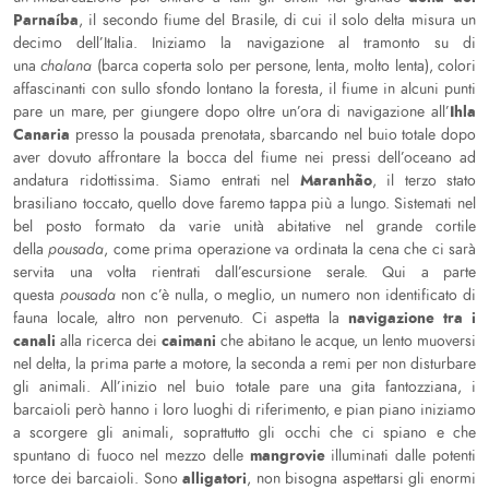
Parnaíba
, il secondo fiume del Brasile, di cui il solo delta misura un
decimo dell’Italia. Iniziamo la navigazione al tramonto su di
una
chalana
(barca coperta solo per persone, lenta, molto lenta), colori
affascinanti con sullo sfondo lontano la foresta, il fiume in alcuni punti
Ihla
pare un mare, per giungere dopo oltre un’ora di navigazione all’
Canaria
presso la pousada prenotata, sbarcando nel buio totale dopo
aver dovuto affrontare la bocca del fiume nei pressi dell’oceano ad
Maranhão
andatura ridottissima. Siamo entrati nel
, il terzo stato
brasiliano toccato, quello dove faremo tappa più a lungo. Sistemati nel
bel posto formato da varie unità abitative nel grande cortile
della
pousada
, come prima operazione va ordinata la cena che ci sarà
servita una volta rientrati dall’escursione serale. Qui a parte
questa
pousada
non c’è nulla, o meglio, un numero non identificato di
navigazione tra i
fauna locale, altro non pervenuto. Ci aspetta la
canali
caimani
alla ricerca dei
che abitano le acque, un lento muoversi
nel delta, la prima parte a motore, la seconda a remi per non disturbare
gli animali. All’inizio nel buio totale pare una gita fantozziana, i
barcaioli però hanno i loro luoghi di riferimento, e pian piano iniziamo
a scorgere gli animali, soprattutto gli occhi che ci spiano e che
mangrovie
spuntano di fuoco nel mezzo delle
illuminati dalle potenti
alligatori
torce dei barcaioli. Sono
, non bisogna aspettarsi gli enormi