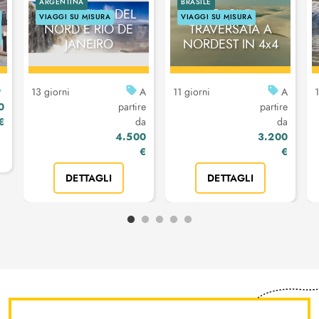
ARGENTINA
BRASILE
ARGENTINA DEL
BRASILE:
VIAGGI SU MISURA
VIAGGI SU MISURA
NORD E RIO DE
TRAVERSATA A
JANEIRO
NORDEST IN 4x4
13 giorni
A
11 giorni
A
1
0
partire
partire
€
da
da
4.500
3.200
€
€
DETTAGLI
DETTAGLI