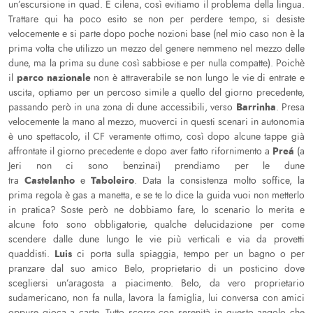
un’escursione in quad. È cilena, così evitiamo il problema della lingua.
Trattare qui ha poco esito se non per perdere tempo, si desiste
velocemente e si parte dopo poche nozioni base (nel mio caso non è la
prima volta che utilizzo un mezzo del genere nemmeno nel mezzo delle
dune, ma la prima su dune così sabbiose e per nulla compatte). Poichè
parco nazionale
il
non è attraverabile se non lungo le vie di entrate e
uscita, optiamo per un percoso simile a quello del giorno precedente,
Barrinha
passando però in una zona di dune accessibili, verso
. Presa
velocemente la mano al mezzo, muoverci in questi scenari in autonomia
è uno spettacolo, il CF veramente ottimo, così dopo alcune tappe già
Preá
affrontate il giorno precedente e dopo aver fatto rifornimento a
(a
Jeri non ci sono benzinai) prendiamo per le dune
Castelanho
Taboleiro
tra
e
. Data la consistenza molto soffice, la
prima regola è gas a manetta, e se te lo dice la guida vuoi non metterlo
in pratica? Soste però ne dobbiamo fare, lo scenario lo merita e
alcune foto sono obbligatorie, qualche delucidazione per come
scendere dalle dune lungo le vie più verticali e via da provetti
Luis
quaddisti.
ci porta sulla spiaggia, tempo per un bagno o per
pranzare dal suo amico Belo, proprietario di un posticino dove
scegliersi un’aragosta a piacimento. Belo, da vero proprietario
sudamericano, non fa nulla, lavora la famiglia, lui conversa con amici
oppure gioca a carte. Tutto scorre con serenità in questo angolo che