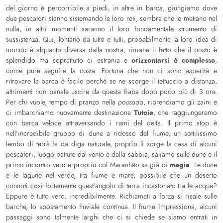
del giorno è percorribile a piedi, in altre in barca, giungiamo dove
due pescatori stanno sistemando le loro reti, sembra che le mettano nel
nulla, in altri momenti saranno il loro fondamentale strumento di
sussistenza. Qui, lontano da tutto e tutti, probabilmente la loro idea di
mondo è alquanto diversa dalla nostra, rimane il fatto che il posto è
orizzontarsi è complesso
splendido ma soprattutto ci estrania e
,
come pure seguire la costa. Fortuna che non ci sono asperità e
ritrovare la barca è facile perché se ne scorge il tettuccio a distanza,
altrimenti non banale uscire da questa fiaba dopo poco più di 3 ore.
Per chi vuole, tempo di pranzo nella
pousada
, riprendiamo gli zaini e
Tutoia
ci imbarchiamo nuovamente destinazione
, che raggiungeremo
con barca veloce attraversando i rami del delta. Il primo stop è
nell’incredibile gruppo di dune a ridosso del fiume, un sottilissimo
lembo di terrà fa da diga naturale, proprio lì sorge la casa di alcuni
pescatori, luogo battuto dal vento e dalla sabbia, saliamo sulle dune e il
magia
primo incontro vero e proprio col Maranhão sa già di
. Le dune
e le lagune nel verde, tra fiume e mare, possibile che un deserto
connoti così fortemente quest’angolo di terra incastonato tra le acque?
Eppure è tutto vero, incredibilmente. Richiamati a forza si risale sulle
barche, lo spostamento fluviale continua. Il fiume impressiona, alcuni
passaggi sono talmente larghi che ci si chiede se siamo entrati in