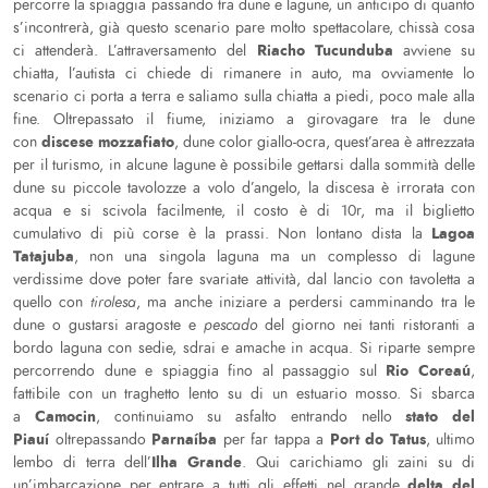
percorre la spiaggia passando tra dune e lagune, un anticipo di quanto
s’incontrerà, già questo scenario pare molto spettacolare, chissà cosa
Riacho Tucunduba
ci attenderà. L’attraversamento del
avviene su
chiatta, l’autista ci chiede di rimanere in auto, ma ovviamente lo
scenario ci porta a terra e saliamo sulla chiatta a piedi, poco male alla
fine. Oltrepassato il fiume, iniziamo a girovagare tra le dune
discese mozzafiato
con
, dune color giallo-ocra, quest’area è attrezzata
per il turismo, in alcune lagune è possibile gettarsi dalla sommità delle
dune su piccole tavolozze a volo d’angelo, la discesa è irrorata con
acqua e si scivola facilmente, il costo è di 10r, ma il biglietto
Lagoa
cumulativo di più corse è la prassi. Non lontano dista la
Tatajuba
, non una singola laguna ma un complesso di lagune
verdissime dove poter fare svariate attività, dal lancio con tavoletta a
quello con
tirolesa
, ma anche iniziare a perdersi camminando tra le
dune o gustarsi aragoste e
pescado
del giorno nei tanti ristoranti a
bordo laguna con sedie, sdrai e amache in acqua. Si riparte sempre
Rio Coreaú
percorrendo dune e spiaggia fino al passaggio sul
,
fattibile con un traghetto lento su di un estuario mosso. Si sbarca
Camocin
stato del
a
, continuiamo su asfalto entrando nello
Piauí
Parnaíba
Port do Tatus
oltrepassando
per far tappa a
, ultimo
Ilha Grande
lembo di terra dell’
. Qui carichiamo gli zaini su di
delta del
un’imbarcazione per entrare a tutti gli effetti nel grande