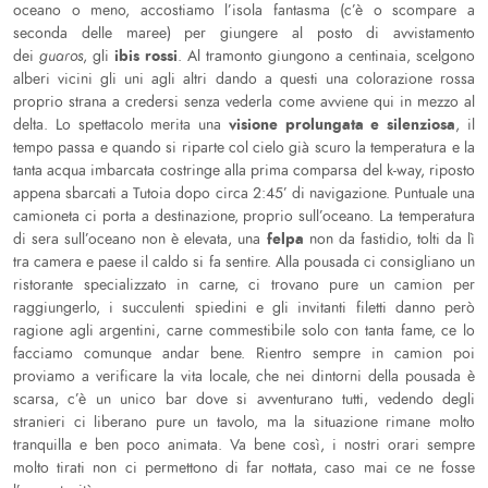
oceano o meno, accostiamo l’isola fantasma (c’è o scompare a
seconda delle maree) per giungere al posto di avvistamento
ibis rossi
dei
guaros
, gli
. Al tramonto giungono a centinaia, scelgono
alberi vicini gli uni agli altri dando a questi una colorazione rossa
proprio strana a credersi senza vederla come avviene qui in mezzo al
visione prolungata e silenziosa
delta. Lo spettacolo merita una
, il
tempo passa e quando si riparte col cielo già scuro la temperatura e la
tanta acqua imbarcata costringe alla prima comparsa del k-way, riposto
appena sbarcati a Tutoia dopo circa 2:45’ di navigazione. Puntuale una
camioneta ci porta a destinazione, proprio sull’oceano. La temperatura
felpa
di sera sull’oceano non è elevata, una
non da fastidio, tolti da lì
tra camera e paese il caldo si fa sentire. Alla pousada ci consigliano un
ristorante specializzato in carne, ci trovano pure un camion per
raggiungerlo, i succulenti spiedini e gli invitanti filetti danno però
ragione agli argentini, carne commestibile solo con tanta fame, ce lo
facciamo comunque andar bene. Rientro sempre in camion poi
proviamo a verificare la vita locale, che nei dintorni della pousada è
scarsa, c’è un unico bar dove si avventurano tutti, vedendo degli
stranieri ci liberano pure un tavolo, ma la situazione rimane molto
tranquilla e ben poco animata. Va bene così, i nostri orari sempre
molto tirati non ci permettono di far nottata, caso mai ce ne fosse