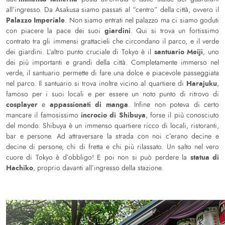
all’ingresso. Da Asakusa siamo passati al “centro” della città, ovvero il
Palazzo Imperiale
. Non siamo entrati nel palazzo ma ci siamo goduti
giardini
con piacere la pace dei suoi
. Qui si trova un fortissimo
contrato tra gli immensi grattacieli che circondano il parco, e il verde
santuario Meiji
dei giardini. L’altro punto cruciale di Tokyo è il
, uno
dei più importanti e grandi della città. Completamente immerso nel
verde, il santuario permette di fare una dolce e piacevole passeggiata
Harajuku
nel parco. Il santuario si trova inoltre vicino al quartiere di
,
famoso per i suoi locali e per essere un noto punto di ritrovo di
cosplayer
appassionati di manga
e
. Infine non poteva di certo
incrocio di Shibuya
mancare il famosissimo
, forse il più conosciuto
del mondo. Shibuya è un immenso quartiere ricco di locali, ristoranti,
bar e persone. Ad attraversare la strada con noi c’erano decine e
decine di persone, chi di fretta e chi più rilassato. Un salto nel vero
statua di
cuore di Tokyo è d’obbligo! E poi non si può perdere la
Hachiko
, proprio davanti all’ingresso della stazione.