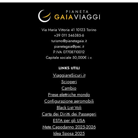
Via Maria Vittoria 41 10123 Torino
+39 011 546385-6
turismo@pianetagaia.it
pianetagaia@pec.it
P.IVA 07708710012
Capitale sociale 50,000€ i.v.
LINKS UTILI
ViaggiareSicuri.it
Scioperi
Cambio
Prese elettriche mondo
Configurazione aeromobili
Black List Voli
Carta dei Diritti dei Passegeri
ESTA per gli USA
Mete Capodanno 2025-2026
Idea Sposa 2025