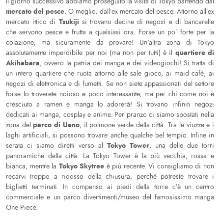
Il giorno successivo abbiamo proseguito la visita di Tokyo partendo dal
mercato del pesce
. O meglio, dall’ex mercato del pesce. Attorno all’ex
Tsukiji
mercato ittico di
si trovano decine di negozi e di bancarelle
che servono pesce e frutta a qualsiasi ora. Forse un po’ forte per la
colazione, ma sicuramente da provare! Un'altra zona di Tokyo
quartiere di
assolutamente imperdibile per noi (ma non per tutti) è il
Akihabara
, ovvero la patria dei manga e dei videogiochi! Si tratta di
un intero quartiere che ruota attorno alle sale gioco, ai maid cafè, ai
negozi di elettronica e di fumetti. Se non siete appassionati del settore
forse lo troverete noioso e poco interessante, ma per chi come noi è
cresciuto a ramen e manga lo adorerà! Si trovano infiniti negozi
dedicati ai manga, cosplay e anime. Per pranzo ci siamo spostati nella
parco di Ueno
zona del
, il polmone verde della città. Tra le viuzze e i
laghi artificiali, si possono trovare anche qualche bel tempio. Infine in
Tokyo Tower
serata ci siamo diretti verso al
, una delle due torri
panoramiche della città. La Tokyo Tower è la più vecchia, rossa e
Tokyo Skytree
bianca, mentre la
è più recente. Vi consigliamo di non
recarvi troppo a ridosso della chiusura, perché potreste trovare i
biglietti terminati. In compenso ai piedi della torre c’è un centro
commerciale e un parco divertimenti/museo del famosissimo manga
One Piece.