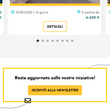
0
10-08-2026 | 14 giorni
A partire da
€
4.630 €
DETTAGLI
Resta aggiornato sulle nostre iniziative!
ISCRIVITI ALLA NEWSLETTER