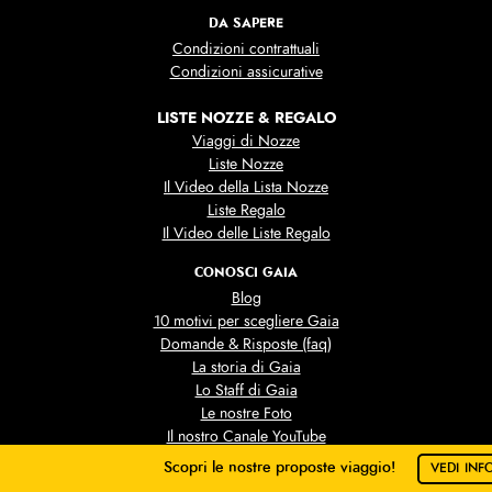
DA SAPERE
Condizioni contrattuali
Condizioni assicurative
LISTE NOZZE & REGALO
Viaggi di Nozze
Liste Nozze
Il Video della Lista Nozze
Liste Regalo
Il Video delle Liste Regalo
CONOSCI GAIA
Blog
10 motivi per scegliere Gaia
Domande & Risposte (faq)
La storia di Gaia
Lo Staff di Gaia
Le nostre Foto
Il nostro Canale YouTube
Business Travel & Incentive
Scopri le nostre proposte viaggio!
VEDI INF
Contatti