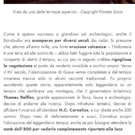
Vista da una delle terrazze superiori - Copyright Pianeta Gaia
Come è spesso successo a grandiosi siti archeologici, anche il
scomparso per diversi secoli
Borobudur era
dai radar. Si presume
eruzione vulcanica
che, attorno all’anno mille, una forte
– l’Indonesia
è una terra ad alta sismicità – abbia fatto fuggire tutta la popolazione e
rigogliosa
ricoperto di detriti il tempio, su cui poi in seguito crebbe
la vegetazione
al punto da renderlo invisibile a occhio umano. Verso
il XV secolo, l’islamizzazione di Giava venne completata e del tempio
rimaneva traccia solo in alcuni racconti tradizionali. Fu proprio
ascoltando queste storie, apparentemente solo leggendarie su un
tempio che sembrava una montagna, che il governatore britannico
Thomas Raffles
, grande appassionato di flora, fauna e archeologia,
decise di andarne alla ricerca. Dopo infruttuosi tentativi, decise di
H.C. Cornelius
affidare l’incarico all’olandese
, a cui diede anche 200
uomini. Dopo mesi di deforestamento e scavi, Cornelius scoprì
l’ubicazione del leggendario tempio, anche se poi bisognò attendere la
metà dell’800 per vederlo completamente riportato alla luce
.