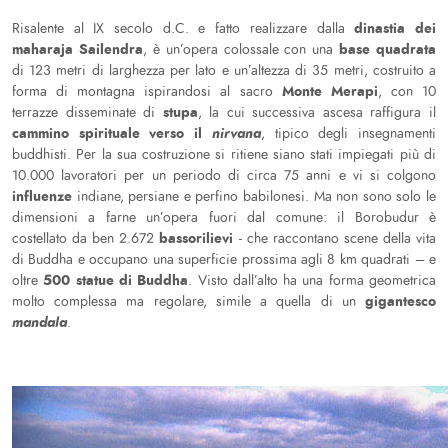
dinastia dei
Risalente al IX secolo d.C. e fatto realizzare dalla
maharaja Sailendra
base quadrata
, è un’opera colossale con una
di 123 metri di larghezza per lato e un’altezza di 35 metri, costruito a
Monte Merapi
forma di montagna ispirandosi al sacro
, con 10
stupa
terrazze disseminate di
, la cui successiva ascesa raffigura il
cammino spirituale verso il
nirvana
, tipico degli insegnamenti
buddhisti. Per la sua costruzione si ritiene siano stati impiegati più di
10.000 lavoratori per un periodo di circa 75 anni e vi si colgono
influenze
indiane, persiane e perfino babilonesi. Ma non sono solo le
dimensioni a farne un’opera fuori dal comune: il Borobudur è
bassorilievi
costellato da ben 2.672
- che raccontano scene della vita
di Buddha e occupano una superficie prossima agli 8 km quadrati – e
500 statue di Buddha
oltre
. Visto dall’alto ha una forma geometrica
gigantesco
molto complessa ma regolare, simile a quella di un
mandala
.