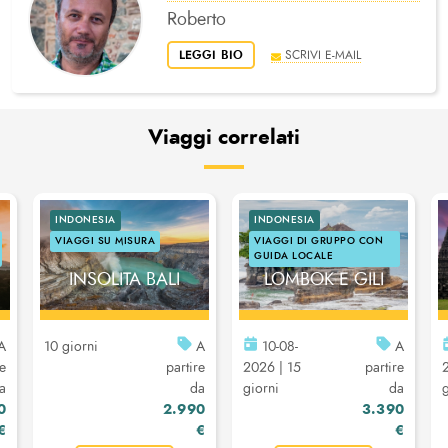
Roberto
LEGGI BIO
SCRIVI E-MAIL
Viaggi correlati
INDONESIA
INDONESIA
VIAGGI SU MISURA
VIAGGI DI GRUPPO CON
TOUR BALI,
GUIDA LOCALE
INSOLITA BALI
LOMBOK E GILI
A
10 giorni
A
10-08-
A
re
partire
2026 | 15
partire
a
da
giorni
da
g
0
2.990
3.390
€
€
€