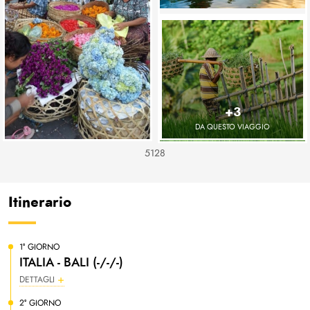
+3
DA QUESTO VIAGGIO
5128
Itinerario
1° GIORNO
ITALIA - BALI (-/-/-)
DETTAGLI
2° GIORNO