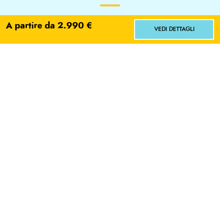
A partire da 2.990 €
VEDI DETTAGLI
L'ESPERTO
Max Balboni
Facci sapere dove vorresti andare!
Scegli
No grazie
SCRIVI E-MAIL
LEGGI BIO
Aperiviaggi
I nostri webinar con gli esperti per scoprire le destinazioni
raccontate direttamente da chi le programma
WEBINAR CHE POTREBBERO INTERESSARTI
RAJA AMPAT