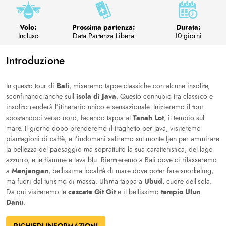
Volo:
Prossima partenza:
Durata:
Incluso
Data Partenza Libera
10 giorni
Introduzione
Bali
In questo tour di
, mixeremo tappe classiche con alcune insolite,
isola di Java
sconfinando anche sull’
. Questo connubio tra classico e
insolito renderà l’itinerario unico e sensazionale. Inizieremo il tour
Tanah Lot
spostandoci verso nord, facendo tappa al
, il tempio sul
mare. Il giorno dopo prenderemo il traghetto per Java, visiteremo
piantagioni di caffè, e l’indomani saliremo sul monte Ijen per ammirare
la bellezza del paesaggio ma soprattutto la sua caratteristica, del lago
azzurro, e le fiamme e lava blu. Rientreremo a Bali dove ci rilasseremo
Menjangan
a
, bellissima località di mare dove poter fare snorkeling,
Ubud
ma fuori dal turismo di massa. Ultima tappa a
, cuore dell’sola.
cascate Git Git
tempio Ulun
Da qui visiteremo le
e il bellissimo
Danu
.