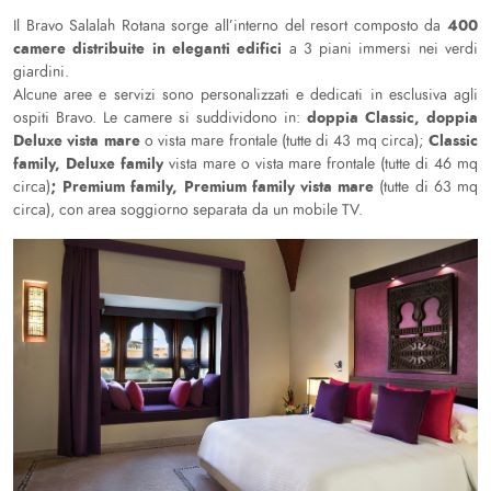
400
Il Bravo Salalah Rotana sorge all’interno del resort composto da
camere distribuite in eleganti edifici
a 3 piani immersi nei verdi
giardini.
Alcune aree e servizi sono personalizzati e dedicati in esclusiva agli
doppia Classic, doppia
ospiti Bravo. Le camere si suddividono in:
Deluxe vista mare
Classic
o vista mare frontale (tutte di 43 mq circa);
family, Deluxe family
vista mare o vista mare frontale (tutte di 46 mq
; Premium family, Premium family vista mare
circa)
(tutte di 63 mq
circa), con area soggiorno separata da un mobile TV.