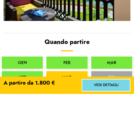
Quando partire
GEN
FEB
MAR
APR
MAG
GIU
A partire da 1.800 €
VEDI DETTAGLI
LUG
AGO
SET
Facci sapere dove vorresti andare!
Scegli
No grazie
OTT
NOV
DIC
RICHIEDI INFORMAZIONI