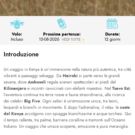
Volo:
Prossima partenza:
Durata:
Incluso
15-08-2026
12 giorni
VEDI TUTTE
Introduzione
Un viaggio in Kenya è un’immersione nella natura più autentica, tra città
Nairobi
vibranti e paesaggi selvaggi. Da
si parte verso le grandi
Amboseli
savane, dove
regala scenari spettacolari ai piedi del
Kilimanjaro
Tsavo Est
e incontri ravvicinati con elefanti maestosi. Nel
,
l’avventura continua tra terre rosse e fauna straordinaria, alla ricerca
Big Five
dei celebri
. Ogni safari è un’emozione unica, tra leoni,
coste
leopardi e branchi in movimento. E dopo l’adrenalina, il relax: le
del Kenya
accolgono con spiagge bianchissime e acque turchesi. Qui
il tempo rallenta, tra palme, barriera corallina e tramonti sull’Oceano
Indiano. Un viaggio che unisce scoperta, emozione e pura meraviglia.