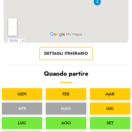
DETTAGLI ITINERARIO
Quando partire
GEN
FEB
MAR
APR
MAG
GIU
LUG
AGO
SET