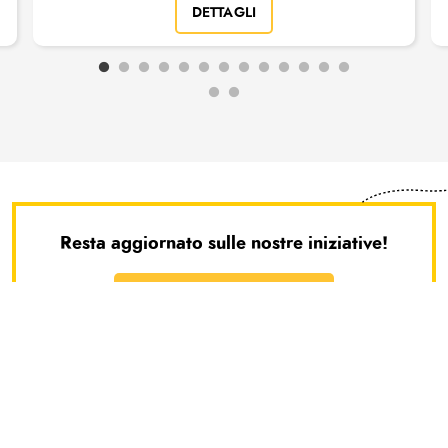
DETTAGLI
Resta aggiornato sulle nostre iniziative!
Facci sapere dove vorresti andare!
ISCRIVITI ALLA NEWSLETTER
Scegli
No grazie