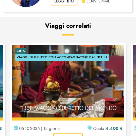
LEGGI BIO
SCRIVI E-MAIL
Viaggi correlati
CINA
VIAGGI DI GRUPPO CON ACCOMPAGNATORE DALL'ITALIA
TIBET: VIAGGIO SUL TETTO DEL MONDO
€
4.400 €
05-10-2026 | 13 giorni
Quota