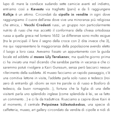
lupo di mare la conduce sudando sette camicie avanti ed indietro,
Kavastu
entriamo così a
via traghetto (parv) e da lì raggiungere
Kolkja
cipolle in vendita
è un attimo. Circondati da
in ogni dove
raggiungiamo il cuore dell’area dove vive una minoranza più religiosa
Vecchi Credenti
che etnica, i
russi, un gruppo non particolarmente
nutrito di russi che mai accettò il conformarsi della chiesa ortodossa
russa a quella greca nel lontano 1652. Le differenze sono molto esigue
(tra le principali il fare il segno della croce con 2 dita invece che 3),
ma qui rappresentano la maggioranza della popolazione avendo eletto
il luogo a loro casa. Avevamo fissato un appuntamento con la guida
museo Lily Tarakanov
locale ed addetta al
, ma qualche giorno prima
ci ha inviato una mail dicendo che sarebbe partita in vacanza e che ci
saremmo potuti rivolgere a Kairi Gunssum, senza però lasciarci nessun
riferimento della suddetta. Al museo facciamo un rapido passaggio, c’è
una comitiva lettone in visita, l’addetta parla solo russo e tedesco (noi
zero di entrambi gli idiomi se non tre parole io di russo e Bosforo di
tedesco, da buon romagnolo…), fortuna che la figlia di una delle
visitanti parla uno splendido inglese (come splendida è lei, se va fatto
un commento…) e ci fa da traduttrice. Riusciamo a capire dove Kairi è
Peipsimaa külastuskeskus
al momento, il centrale
, una specie di
caffetteria, museo, art gallery circondato da vendita di cipolle e nidi di