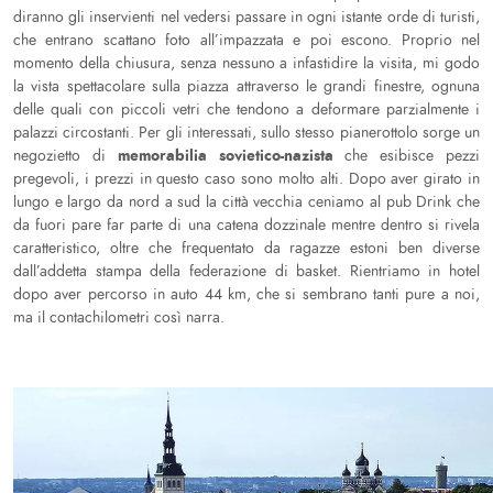
diranno gli inservienti nel vedersi passare in ogni istante orde di turisti,
che entrano scattano foto all’impazzata e poi escono. Proprio nel
momento della chiusura, senza nessuno a infastidire la visita, mi godo
la vista spettacolare sulla piazza attraverso le grandi finestre, ognuna
delle quali con piccoli vetri che tendono a deformare parzialmente i
palazzi circostanti. Per gli interessati, sullo stesso pianerottolo sorge un
memorabilia sovietico-nazista
negozietto di
che esibisce pezzi
pregevoli, i prezzi in questo caso sono molto alti. Dopo aver girato in
lungo e largo da nord a sud la città vecchia ceniamo al pub Drink che
da fuori pare far parte di una catena dozzinale mentre dentro si rivela
caratteristico, oltre che frequentato da ragazze estoni ben diverse
dall’addetta stampa della federazione di basket. Rientriamo in hotel
dopo aver percorso in auto 44 km, che si sembrano tanti pure a noi,
ma il contachilometri così narra.