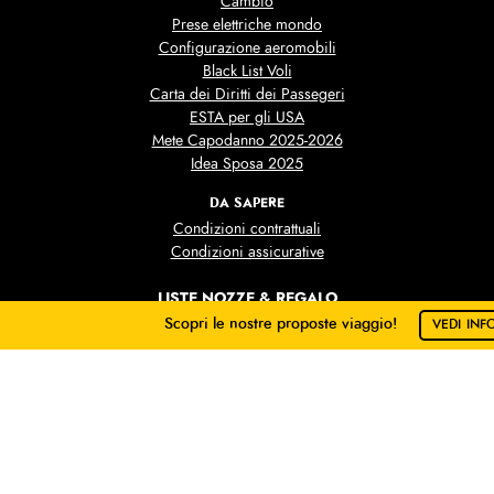
Cambio
Prese elettriche mondo
Configurazione aeromobili
Black List Voli
Carta dei Diritti dei Passegeri
ESTA per gli USA
Mete Capodanno 2025-2026
Idea Sposa 2025
DA SAPERE
Condizioni contrattuali
Condizioni assicurative
LISTE NOZZE & REGALO
Viaggi di Nozze
Scopri le nostre proposte viaggio!
VEDI INF
Liste Nozze
Facci sapere dove vorresti andare!
Il Video della Lista Nozze
Scegli
No grazie
Liste Regalo
Il Video delle Liste Regalo
CONOSCI GAIA
Blog