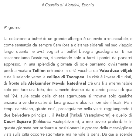
Il Castello di Alatskivi, Estonia
9° giorno
La colazione a buffet di un grande albergo è un invito irrinunciabile, e
come sentenzia da sempre Sam (ora a distanze siderali nel suo viaggio
lungo quanto ne avrà voglia) al buffet bisogna guadagnarci. E noi
assecondiamo l’assioma, rinunciando solo a farci i panini da portarci
appresso. In una splendida giornata di sole partiamo ovviamente a
Tallinn
Vabaduse väljak
piedi a visitare
entrando in città vecchia da
collina di Toompea
e da lì salendo verso la
. La città è invasa di turisti,
Aleksander Nevski katedraal
di fronte alla
c’è una fila interminabile
solo per fare una foto, decisamente diverso da quando passai di qua
nel ’94, sulle scale della chiesa sgarrupata si trovava solo qualche
anziana a vendere calze di lana grezza e alcolici non identificati. Ma i
tempi cambiano, giusto così, proseguiamo nella visita raggiungendo i
Paktul
due belvedere principali, il
(Patkuli Vaateplatvorm) e quello di
Court Square
(Kohtuotsa vaateplatvorm), a mio avviso preferibile. In
questa giornata per arrivare a posizionarsi e godere della meravigliosa
vista sulla città occorre sgomitare, ma ne vale la pena. Da qui si scende