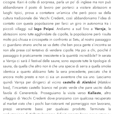
cicogne. Kairi è colta di sorpresa, parla un po’ di inglese ma non può
abbandonare il posto di lavoro per portarci a visitare abitazioni e
luoghi tipici, prova a contattare un’amica che però poco sa della
cultura tradizionale dei Vecchi Credenti, così abbandoniamo l’idea di
contatto con questa popolazione per farci un giro in autonomia tra i
lago Peipsi
Varnja
piccoli villaggi sul
. Andiamo a sud fino a
, le
abitazioni sono tutte agghindate da cipolle, la popolazione però risulta
molto più chiusa e circospetta in confronto ai Setu, al nostro passaggio
ci guardano strano anche se va detto che ben poca gente s’incontra se
non alle prese col tentativo di vendere cipolle. Ma poi a chi, poiché il
passaggio è praticamente inesistente e la quantità incredibile? In serata
a Varnja ci sarà il festival delle saune, sono esposte tutte le tipologie di
sauna, da quella che altro non è che una specie di serra a quella smoke
identica a quanto abbiamo fatto la sera precedente, peccato che è
ancora molto presto e non ci sia un avventore che sia uno. Lasciamo
castello di Alatskivi
quindi Varnja per dirigerci al vicino
(Alatskivi
loss), l’incantato castello bianco nel prato verde che pare uscito dalla
Kallaste
favola di Cenerentola. Proseguiamo la visita verso
, altro
villaggio di Vecchi Credenti dove pranziamo con qualcosa recuperato
al market visto che i pochi bar-ristoranti nel pomeriggio non lavorano,
prezzi veramente bassi per qualsiasi prodotto. Terminata la