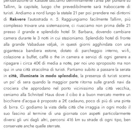
perlustrazione di Kallaste lasciamo definitivamente l’area per puntare su
Tallinn, la capitale, luogo che prevedibilmente sarà traboccante di
turisti. Andiamo a nord lungo la statale 21 per poi prendere nei dintorni
Rakvere
di
l’autostrada n. 5. Raggiungiamo facilmente Tallinn, più
complesso trovare una sistemazione, ci riusciamo non prima delle 21
presso il grande e splendido hotel St. Barbara, dovendo cambiare
camera durante le 3 notti in cui stazioniamo. Splendido hotel di fronte
alla grande Vabaduse väljak, in questi giorni agghindata con una
gigantesca bandiera estone, dotato di parcheggio interno, wi-fi,
colazione a buffet, caffè o the in camera e servizi di ogni genere a
ripagare i circa 40€ di media a notte, per noi uno sproposito ma non
qui in una città stracolma di turisti. Partiamo subito a passare la serata
città, illuminata in modo splendido
in
, la presenza di turisti scema
un po’ di sera quando la maggior parte ritorna sulle grandi navi da
crociera che approdano nel porto vicinissimo alla città vecchia,
ceniamo alla Schnitzel Haus dove il cibo è a buon mercato mentre un
bicchiere d’acqua è proposto a 2€ cadauno, poco di più di una pinta
di birra. Ci godiamo la vista della città che irraggia in ogni modo il
suo fascino al termine di una giornata con aspetti particolarmente
diversi gli uni dagli altri, percorsi 416 km su strade di ogni tipo, ben
conservate anche quelle sterrate.