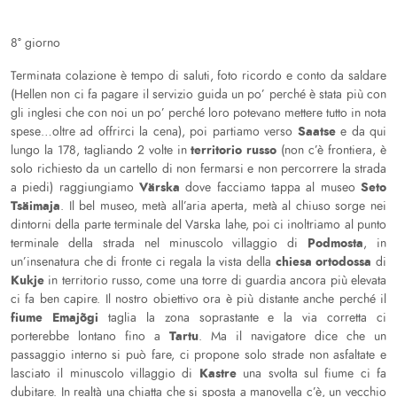
8° giorno
Terminata colazione è tempo di saluti, foto ricordo e conto da saldare
(Hellen non ci fa pagare il servizio guida un po’ perché è stata più con
gli inglesi che con noi un po’ perché loro potevano mettere tutto in nota
Saatse
spese…oltre ad offrirci la cena), poi partiamo verso
e da qui
territorio russo
lungo la 178, tagliando 2 volte in
(non c’è frontiera, è
solo richiesto da un cartello di non fermarsi e non percorrere la strada
Värska
Seto
a piedi) raggiungiamo
dove facciamo tappa al museo
Tsäimaja
. Il bel museo, metà all’aria aperta, metà al chiuso sorge nei
dintorni della parte terminale del Värska lahe, poi ci inoltriamo al punto
Podmosta
terminale della strada nel minuscolo villaggio di
, in
chiesa ortodossa
un’insenatura che di fronte ci regala la vista della
di
Kukje
in territorio russo, come una torre di guardia ancora più elevata
ci fa ben capire. Il nostro obiettivo ora è più distante anche perché il
fiume Emajõgi
taglia la zona soprastante e la via corretta ci
Tartu
porterebbe lontano fino a
. Ma il navigatore dice che un
passaggio interno si può fare, ci propone solo strade non asfaltate e
Kastre
lasciato il minuscolo villaggio di
una svolta sul fiume ci fa
dubitare. In realtà una chiatta che si sposta a manovella c’è, un vecchio