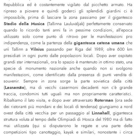
Repubblica ed è costantemente vigilato dal picchetto armato. Ha
ripreso a piovere e quindi goderci gli splendidi giardini ci è
impossibile, prima di lasciare la zona passiamo per il gigantesco
Stadio della Musica
(Tallinna Lauluväljak) perfettamente conservato
quando lo ricordo tanti anni fa in pessime condizioni, all’epoca
utilizzato solo come punto di ritrovo per le manifestazioni pro
gigantesca catena umana
indipendenza, come la partenza della
che
Vilnius
unì Tallinn a
passando per Riga del 1989, oltre 600 km
presidiati in ogni punto dalle popolazioni locali. Dopo aver ospitato
grandi star internazionali, ora lo spazio è mantenuto in ottimo stato, una
specie di monumento nazionale anche quando non si svolgono
manifestazioni, come identificato dalla presenza di punti vendita di
souvenir. Sempre in zona sorge la parte sovietica della città
Lasnamäe
(
), ma di vecchi casermoni decadenti non c’è grande
traccia, condomini tutti uguali ma non propriamente caratteristici.
Roterman
Ribaltiamo il lato visita, e dopo aver attraversato
(ora sede
dei ristoranti più mondani e dei locali di tendenza) giungiamo a nord
Linnahall
ovest della città vecchia per un passaggio al
, gigantesca
struttura voluta al tempo delle Olimpiadi di Mosca del 1980 ma di fatto
mai utilizzata (qui si disputarono le regate e una parte delle
competizioni tipo canottaggio, kayak e similari, nonostante i circa