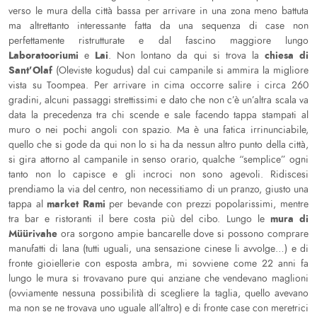
verso le mura della città bassa per arrivare in una zona meno battuta
ma altrettanto interessante fatta da una sequenza di case non
perfettamente ristrutturate e dal fascino maggiore lungo
Laboratooriumi
Lai
chiesa di
e
. Non lontano da qui si trova la
Sant’Olaf
(Oleviste kogudus) dal cui campanile si ammira la migliore
vista su Toompea. Per arrivare in cima occorre salire i circa 260
gradini, alcuni passaggi strettissimi e dato che non c’è un’altra scala va
data la precedenza tra chi scende e sale facendo tappa stampati al
muro o nei pochi angoli con spazio. Ma è una fatica irrinunciabile,
quello che si gode da qui non lo si ha da nessun altro punto della città,
si gira attorno al campanile in senso orario, qualche “semplice” ogni
tanto non lo capisce e gli incroci non sono agevoli. Ridiscesi
prendiamo la via del centro, non necessitiamo di un pranzo, giusto una
market Rami
tappa al
per bevande con prezzi popolarissimi, mentre
mura di
tra bar e ristoranti il bere costa più del cibo. Lungo le
Müürivahe
ora sorgono ampie bancarelle dove si possono comprare
manufatti di lana (tutti uguali, una sensazione cinese li avvolge…) e di
fronte gioiellerie con esposta ambra, mi sovviene come 22 anni fa
lungo le mura si trovavano pure qui anziane che vendevano maglioni
(ovviamente nessuna possibilità di scegliere la taglia, quello avevano
ma non se ne trovava uno uguale all’altro) e di fronte case con meretrici