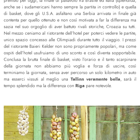
previsto per oggi, la finale di pallavolo tra Brasile ed Italia (splendida,
anche se i sudamericani hanno sempre la partita in controllo) e quella
di basket, dove gli U.S.A. asfaltano una Serbia arrivata in finale già
contenta per quello ottenuto e non così motivata a far la differenza ma
sazia nel suo orgoglio di aver battuto rivali storiche, Croazia su tutti.
Nel mezzo ceniamo al ristorante dell’hotel per poterci vedere le partite,
unico spazio concesso alle Olimpiadi durante tutto il viaggio. I prezzi
del ristorante Baieri Kelder non sono propriamente popolari, ma come
ospiti dell’hotel usufruiamo di uno sconto e così diventa sopportabile.
Conclusa la brutta finale di basket, visto l’orario e il tanto scarpinare
della giornata non abbiamo più voglia e forza di uscire, così
terminiamo la giornata, senza aver percorso un solo kilometro in auto
Tallinn veramente bella
ma esserci vissuti al meglio una
, sarà il
Riga
tempo splendido ma la differenza con
pare notevole.