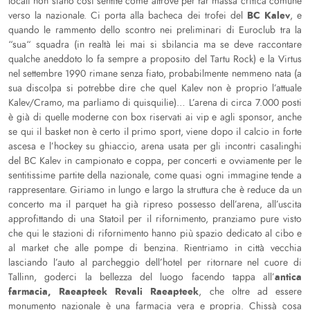
locali non siano così sentite come altrove per far massa critica comune
BC Kalev
verso la nazionale. Ci porta alla bacheca dei trofei del
, e
quando le rammento dello scontro nei preliminari di Euroclub tra la
“sua“ squadra (in realtà lei mai si sbilancia ma se deve raccontare
qualche aneddoto lo fa sempre a proposito del Tartu Rock) e la Virtus
nel settembre 1990 rimane senza fiato, probabilmente nemmeno nata (a
sua discolpa si potrebbe dire che quel Kalev non è proprio l’attuale
Kalev/Cramo, ma parliamo di quisquilie)… L’arena di circa 7.000 posti
è già di quelle moderne con box riservati ai vip e agli sponsor, anche
se qui il basket non è certo il primo sport, viene dopo il calcio in forte
ascesa e l’hockey su ghiaccio, arena usata per gli incontri casalinghi
del BC Kalev in campionato e coppa, per concerti e ovviamente per le
sentitissime partite della nazionale, come quasi ogni immagine tende a
rappresentare. Giriamo in lungo e largo la struttura che è reduce da un
concerto ma il parquet ha già ripreso possesso dell’arena, all’uscita
approfittando di una Statoil per il rifornimento, pranziamo pure visto
che qui le stazioni di rifornimento hanno più spazio dedicato al cibo e
al market che alle pompe di benzina. Rientriamo in città vecchia
lasciando l’auto al parcheggio dell’hotel per ritornare nel cuore di
antica
Tallinn, goderci la bellezza del luogo facendo tappa all’
farmacia, Raeapteek Revali Raeapteek
, che oltre ad essere
monumento nazionale è una farmacia vera e propria. Chissà cosa