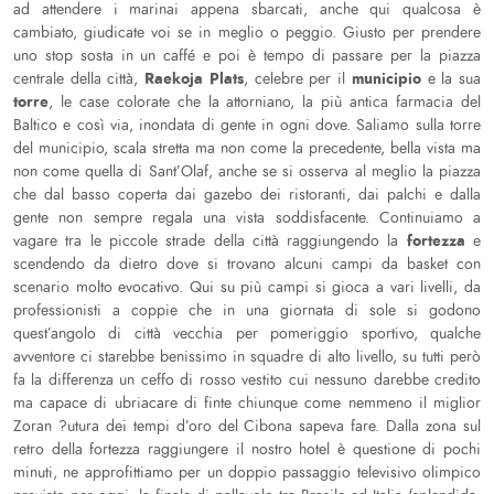
ad attendere i marinai appena sbarcati, anche qui qualcosa è
cambiato, giudicate voi se in meglio o peggio. Giusto per prendere
uno stop sosta in un caffé e poi è tempo di passare per la piazza
Raekoja Plats
municipio
centrale della città,
, celebre per il
e la sua
torre
, le case colorate che la attorniano, la più antica farmacia del
Baltico e così via, inondata di gente in ogni dove. Saliamo sulla torre
del municipio, scala stretta ma non come la precedente, bella vista ma
non come quella di Sant’Olaf, anche se si osserva al meglio la piazza
che dal basso coperta dai gazebo dei ristoranti, dai palchi e dalla
gente non sempre regala una vista soddisfacente. Continuiamo a
fortezza
vagare tra le piccole strade della città raggiungendo la
e
scendendo da dietro dove si trovano alcuni campi da basket con
scenario molto evocativo. Qui su più campi si gioca a vari livelli, da
professionisti a coppie che in una giornata di sole si godono
quest’angolo di città vecchia per pomeriggio sportivo, qualche
avventore ci starebbe benissimo in squadre di alto livello, su tutti però
fa la differenza un ceffo di rosso vestito cui nessuno darebbe credito
ma capace di ubriacare di finte chiunque come nemmeno il miglior
Zoran ?utura dei tempi d’oro del Cibona sapeva fare. Dalla zona sul
retro della fortezza raggiungere il nostro hotel è questione di pochi
minuti, ne approfittiamo per un doppio passaggio televisivo olimpico