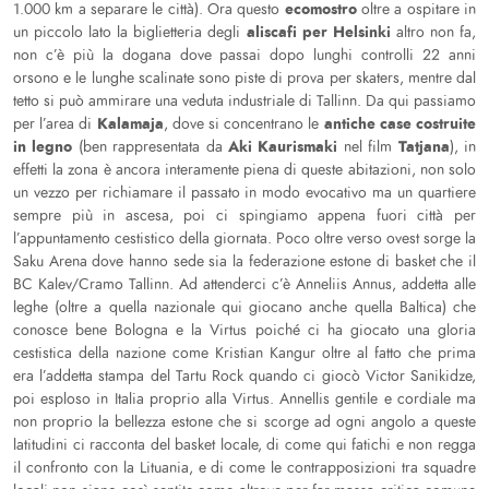
ecomostro
1.000 km a separare le città). Ora questo
oltre a ospitare in
aliscafi per Helsinki
un piccolo lato la biglietteria degli
altro non fa,
non c’è più la dogana dove passai dopo lunghi controlli 22 anni
orsono e le lunghe scalinate sono piste di prova per skaters, mentre dal
tetto si può ammirare una veduta industriale di Tallinn. Da qui passiamo
Kalamaja
antiche case costruite
per l’area di
, dove si concentrano le
in legno
Aki Kaurismaki
Tatjana
(ben rappresentata da
nel film
), in
effetti la zona è ancora interamente piena di queste abitazioni, non solo
un vezzo per richiamare il passato in modo evocativo ma un quartiere
sempre più in ascesa, poi ci spingiamo appena fuori città per
l’appuntamento cestistico della giornata. Poco oltre verso ovest sorge la
Saku Arena dove hanno sede sia la federazione estone di basket che il
BC Kalev/Cramo Tallinn. Ad attenderci c’è Anneliis Annus, addetta alle
leghe (oltre a quella nazionale qui giocano anche quella Baltica) che
conosce bene Bologna e la Virtus poiché ci ha giocato una gloria
cestistica della nazione come Kristian Kangur oltre al fatto che prima
era l’addetta stampa del Tartu Rock quando ci giocò Victor Sanikidze,
poi esploso in Italia proprio alla Virtus. Annellis gentile e cordiale ma
non proprio la bellezza estone che si scorge ad ogni angolo a queste
latitudini ci racconta del basket locale, di come qui fatichi e non regga
il confronto con la Lituania, e di come le contrapposizioni tra squadre