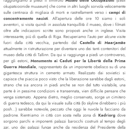
Museo delle Occupazioni
raggiungiamo a piedi il limitrofo
(Eesti
okupatsioonide muuseum) che come in altri luoghi sorvola velocemente
campi di
sulle centinaia di migliaia di morti e rastrellamenti verso i
concentramento nazisti
. All’apertura delle ore 10 siamo i soli
avventori, si visita quindi in assoluta tranquillità il museo, dove i filmati
oltre alle indicazioni scritte sono proposti anche in inglese. Visita
interessante, più di quella di Riga. Recuperiamo l’auto per alcune visite
Castello di Maarjamäe
fuori dalla città vecchia, partendo dal
attualmente in ristrutturazione per diventare uno dei tanti contenitori del
museo della città di Tallinn. Da qui si raggiunge a piedi un controverso,
Monumento ai Caduti per la Libertà della Prima
per gli estoni,
Guerra Mondiale
, rappresentato da un imponente obelisco su di una
gigantesca struttura in cemento armato. Realizzato dai sovietici si
capisce che piaccia poco visto che la liberazione sarebbe dagli estoni,
strano che sia ancora in piedi anche se non del tutto visitabile, una
parte è in pessime condizioni e transennata, vien difficile pensare che
venga sistemato. Appena dietro, meglio conservato, sorge un cimitero
di guerra tedesco, da qui la visuale sulla città (lo skyline direbbero i più
posh…) sarebbe notevole, peccato che oggi le nuvole la facciano da
Kadriorg
padrone. Rientriamo in città con sosta nella zona di
dove
sorgono parchi e imponenti palazzi barocchi costruiti al tempo degli
zar, uno dei palazzi funge anche da residenza del Presidente della