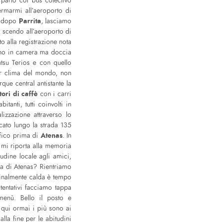
 parto col bus colectivo
rmarmi all’aeroporto di
Parrita
, dopo
, lasciamo
, scendo all’aeroporto di
o alla registrazione nota
gno in camera ma doccia
atsu Terios e con quello
ior clima del mondo, non
que central antistante la
ori di caffè
con i carri
tanti, tutti coinvolti in
lizzazione attraverso lo
icato lungo la strada 135
Atenas
ffico prima di
. In
 mi riporta alla memoria
tudine locale agli amici,
ima di Atenas? Rientriamo
finalmente calda è tempo
 tentativi facciamo tappa
menù. Bello il posto e
 qui ormai i più sono ai
alla fine per le abitudini