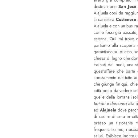
avevo già comprato il g
San José
destinazione
Alajuela così da raggi
Costanera 
la carretera
Alajuela e con un bus ra
come fossi già passato
esterna. Qui mi trovo c
partiamo alla scoperta 
garantisco su questo, se
chiesa di legno che dom
trainati dai buoi, una s
quest’affare che parte 
spostamento del tutto ai
che giunge fin qui, chie
città poco da vedere se
quelle della lontana iso
batido
e
descanso
alla p
Alajuela
ad
dove parch
di uscire di sera in cit
presso un ristorante 
frequentatissimo, riusc
saluti. Esibisce inoltre 