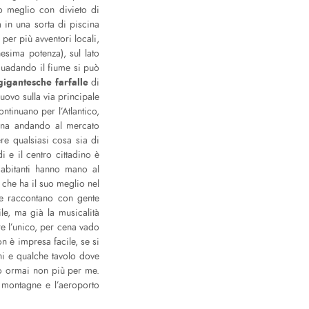
o meglio con divieto di
a in una sorta di piscina
per più avventori locali,
nesima potenza), sul lato
 guadando il fiume si può
gigantesche farfalle
di
uovo sulla via principale
ntinuano per l’Atlantico,
adina andando al mercato
re qualsiasi cosa sia di
 e il centro cittadino è
 abitanti hanno mano al
 che ha il suo meglio nel
he raccontano con gente
le, ma già la musicalità
re l’unico, per cena vado
n è impresa facile, se si
ni e qualche tavolo dove
ppo ormai non più per me.
e montagne e l’aeroporto