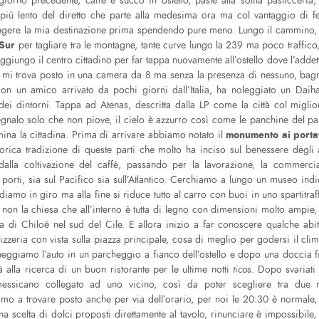
iorno precedente, caffè e succo in ostello, paste alla solita pasticceria,
più lento del diretto che parte alla medesima ora ma col vantaggio di fe
ungere la mia destinazione prima spendendo pure meno. Lungo il cammino
Sur
per tagliare tra le montagne, tante curve lungo la 239 ma poco traffico
ggiungo il centro cittadino per far tappa nuovamente all’ostello dove l’addett
, mi trova posto in una camera da 8 ma senza la presenza di nessuno, ba
on un amico arrivato da pochi giorni dall’Italia, ha noleggiato un Daih
dei dintorni. Tappa ad Atenas, descritta dalla LP come la città col migl
gnalo solo che non piove, il cielo è azzurro così come le panchine del par
monumento ai portat
ina la cittadina. Prima di arrivare abbiamo notato il
torica tradizione di queste parti che molto ha inciso sul benessere degli abi
dalla coltivazione del caffè, passando per la lavorazione, la commercia
 porti, sia sul Pacifico sia sull’Atlantico. Cerchiamo a lungo un museo ind
diamo in giro ma alla fine si riduce tutto al carro con buoi in uno spartitra
 non la chiesa che all’interno è tutta di legno con dimensioni molto ampie,
la di Chiloè nel sud del Cile. E allora inizio a far conoscere qualche abi
izzeria con vista sulla piazza principale, cosa di meglio per godersi il cl
eggiamo l’auto in un parcheggio a fianco dell’ostello e dopo una doccia 
tà alla ricerca di un buon ristorante per le ultime notti
ticos
. Dopo svariati
messicano collegato ad uno vicino, così da poter scegliere tra due 
iamo a trovare posto anche per via dell’orario, per noi le 20:30 è normale,
una scelta di dolci proposti direttamente al tavolo, rinunciare è impossibile, 