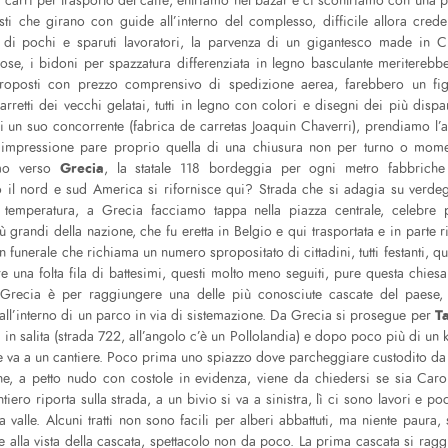
 carri per trasporto del caffè, entriamo nel bazar e ci scontriamo con una
isti che girano con guide all’interno del complesso, difficile allora crede
e di pochi e sparuti lavoratori, la parvenza di un gigantesco made in C
iose, i bidoni per spazzatura differenziata in legno basculante meriterebb
roposti con prezzo comprensivo di spedizione aerea, farebbero un fig
retti dei vecchi gelatai, tutti in legno con colori e disegni dei più dispa
i un suo concorrente (fabrica de carretas Joaquin Chaverri), prendiamo l’a
’impressione pare proprio quella di una chiusura non per turno o mome
Grecia
mo verso
, la statale 118 bordeggia per ogni metro fabbriche 
o il nord e sud America si rifornisce qui? Strada che si adagia su verde
 temperatura, a Grecia facciamo tappa nella piazza centrale, celebre
iù grandi della nazione, che fu eretta in Belgio e qui trasportata e in parte 
 funerale che richiama un numero spropositato di cittadini, tutti festanti, que
e una folta fila di battesimi, questi molto meno seguiti, pure questa chiesa 
 Grecia è per raggiungere una delle più conosciute cascate del paese
T
all’interno di un parco in via di sistemazione. Da Grecia si prosegue per
 in salita (strada 722, all’angolo c’è un Pollolandia) e dopo poco più di un 
he va a un cantiere. Poco prima uno spiazzo dove parcheggiare custodito da
e, a petto nudo con costole in evidenza, viene da chiedersi se sia Caro
ntiero riporta sulla strada, a un bivio si va a sinistra, lì ci sono lavori e
a valle. Alcuni tratti non sono facili per alberi abbattuti, ma niente paur
 alla vista della cascata, spettacolo non da poco. La prima cascata si ra