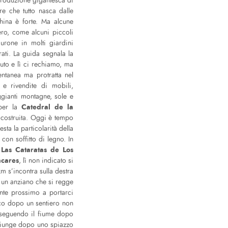
 produzione gigantesca di
re che tutto nasca dalle
hina è forte. Ma alcune
ero, come alcuni piccoli
urone in molti giardini
rati. La guida segnala la
uto e lì ci rechiamo, ma
ntanea ma protratta nel
e rivendite di mobili,
ggianti montagne, sole e
Catedral de la
 per la
ricostruita. Oggi è tempo
sta la particolarità della
con soffitto di legno. In
Las Cataratas de Los
,
acares
, lì non indicato si
km s’incontra sulla destra
 un anziano che si regge
nte prossimo a portarci
 poco dopo un sentiero non
a, seguendo il fiume dopo
ggiunge dopo uno spiazzo