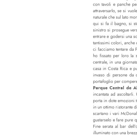
con tavoli e panche pe
attraversarlo, se si vuo
naturale che sul lato mo
qui si fa il bagno, si s
sinistro si prosegue ver
entrare e godersi una s
tantissimi colori, anche
ci facciamo tentare da P
ho fissato per loro la
centrale, in una giorna
casa in Costa Rica e pu
invaso di persone da o
portafoglio per compere 
Parque Central de A
incantata ad ascoltarli
porta in dote emozioni t
in un ottimo ristorante 
scartano i vari McDonal
gustarselo e fare pure q
Fine serata al bar dell
illuminato con una brez