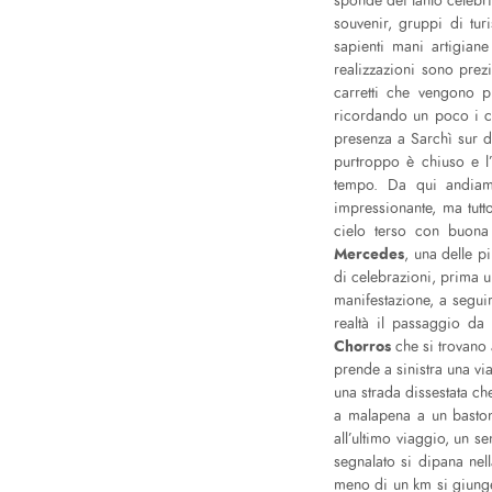
sponde dei tanto celebri
souvenir, gruppi di tur
sapienti mani artigian
realizzazioni sono prez
carretti che vengono p
ricordando un poco i car
presenza a Sarchì sur d
purtroppo è chiuso e l
tempo. Da qui andia
impressionante, ma tutt
cielo terso con buona
Mercedes
, una delle p
di celebrazioni, prima un
manifestazione, a seguir
realtà il passaggio da
Chorros
che si trovano 
prende a sinistra una via
una strada dissestata c
a malapena a un baston
all’ultimo viaggio, un se
segnalato si dipana nell
meno di un km si giunge