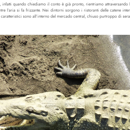
i, infatti quando chiediamo il conto è già pronto, rientriamo attraversando 
tre l’aria si fa frizzante. Nei dintorni sorgono i ristoranti delle catene inte
li caratteristici sono all’interno del mercado central, chiuso purtroppo di sera