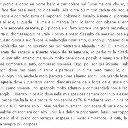
r picnic e dopo un ponte bello e particolare sul fiume ma ora chiuso, 
le fare due passi nessuno dice nulla. Alta circa 50 m con caduta dell’acqu
ntagna è contraddistinta da imponenti colonne di basalto, è meta di giornata 
ta al sole, si guada il fiume e si mangia (tanti lo fanno con cibarie all’en
seconda cascata
so la
, più piccola e di fatto sopra a una grotta naturale,
orta d’idromassaggio naturale. Il posto è preso d’assalto da meravigliose e
 questo gioca a suo favore. A malavoglia ripartiamo, quando giungiamo di n
ollolandia per uno spuntino per poi rientrare a Alajuela in 20’. Gli amici co
Puerto Viejo de Talamanca
 serata dai ragazzi a
, io perlustro la citt
ta d’iper affollamento ma tenuto molto bene dov’è possibile mangiare e be
re comprare di tutto, compreso souvenir. Oggi poi son già iniziate i saldi
gni dove, bus pieni in arrivo e partenza, un clima però tranquillo, gli
di ogni tipo, anche le moto (sempre cinesi) hanno sconti, una grande festa
lajuela
dove i
cuenteros
danno dimostrazione della forza delle storie c
. Utilizzano sovente uno spagnolo molto adattato e comprenderli non è faci
angibili. Rientro in ostello dove nella mia spaziosa camera continuo a esse
di pesce che ha la sola pecca di non servire caffè. Rimediarne uno in città no
d’s o KFC rimane solo il Mini Market Musmanni con scelta di varie opzio
ualche chiacchiera con altri turisti lì a definire programmi futuri, purtro
’ostello al 4° piano con terrazza sospesa sul vuoto rimirandosi la città, l
za sempre più corposa.