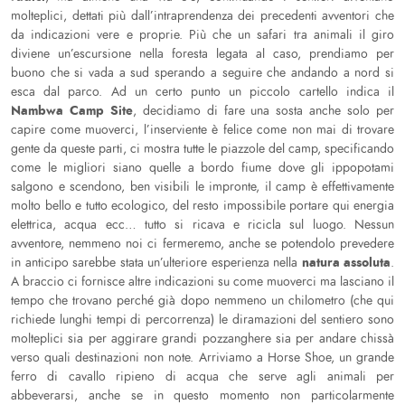
molteplici, dettati più dall’intraprendenza dei precedenti avventori che
da indicazioni vere e proprie. Più che un safari tra animali il giro
diviene un’escursione nella foresta legata al caso, prendiamo per
buono che si vada a sud sperando a seguire che andando a nord si
esca dal parco. Ad un certo punto un piccolo cartello indica il
Nambwa Camp Site
, decidiamo di fare una sosta anche solo per
capire come muoverci, l’inserviente è felice come non mai di trovare
gente da queste parti, ci mostra tutte le piazzole del camp, specificando
come le migliori siano quelle a bordo fiume dove gli ippopotami
salgono e scendono, ben visibili le impronte, il camp è effettivamente
molto bello e tutto ecologico, del resto impossibile portare qui energia
elettrica, acqua ecc… tutto si ricava e ricicla sul luogo. Nessun
avventore, nemmeno noi ci fermeremo, anche se potendolo prevedere
natura assoluta
in anticipo sarebbe stata un’ulteriore esperienza nella
.
A braccio ci fornisce altre indicazioni su come muoverci ma lasciano il
tempo che trovano perché già dopo nemmeno un chilometro (che qui
richiede lunghi tempi di percorrenza) le diramazioni del sentiero sono
molteplici sia per aggirare grandi pozzanghere sia per andare chissà
verso quali destinazioni non note. Arriviamo a Horse Shoe, un grande
ferro di cavallo ripieno di acqua che serve agli animali per
abbeverarsi, anche se in questo momento non particolarmente