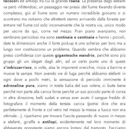
facoceri
roana
ed antilopi tra cui la grande
. La presenza degli elefanti
va però infittendosi, un passaggio nei pressi del fiume Kwando diventa
complesso, giù al fiume sono un numero incredibile giocano o si
scontrano ma notiamo che altrettanti stanno arrivando dalla foresta per
entrare nel fiume col solo inconveniente che la nostra via, unico modo
per uscire da qui, corre nel mezzo. Pian piano avanziamo, non
centinaia e centinaia
sembrano pericolosi ma sono
e hanno i piccoli,
date le dimensioni anche il forte pick-up è uno scherzo per loro ma a
lungo non costituiscono un problema. Quando sembra che abbiamo
gigantesche mandrie
preso confidenza con queste
, perché sono più
gruppi gli uni slegati dagli altri, ad un certo punto uno di questi
s’imbizzarrisce
, si volta, alza le imponenti orecchie, inizia a barrire e
muove le zampe. Non avendo vie di fuga perché abbiamo elefanti in
ogni dove a pochi metri, la sensazione di pericolo imminente è
adrenalina pura
, siamo in totale balia del suo volere, ci butta bene
perché non parte alla carica forse perché un suo piccolo parte di corsa
in altra direzione, belli sudati e senza aver avuto il sangue freddo di
fotografare il momento della tentata carica (potrei dire che era
perfettamente di fronte e col vetro nel mezzo la messa a fuoco non era
ottimale…), ripartiamo per trovare l’uscita passando di nuovo in mezzo
antilopi
a elefanti, giraffe e
, evidentemente nel loro momento di
abbeverata nonostante siamo ancora lontani dal tramonto. Facciamo