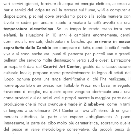
vari servizi igienici, forniture di acqua ed energia elettrica, accesso a
bar e servizi del lodge tra cui la terrazza sul fiume, wi-fi e computer a
disposizione, piscina) dove prendiamo posto alla solita maniera con
tavolo e sedie per andare subito a visitare la città avvolta da una
temperatura elevatissima
. Se un tempo le strade erano terra per
elefanti, la situazione in 10 anni è cambiata enormemente, centri
arrivano in massa
commerciali, mercati, distributori e banche, qui
soprattutto dallo Zambia
per comprare di tutto, quindi la città è molto
viva e vi sono anche vari punti di partenza per piccoli van e grandi
pullman che servono molte destinazioni verso sud e ovest. L’attrazione
Caprivi Art Center
principale è data dal
, gestito da un’associazione
culturale locale, propone opere prevalentemente in legno di artisti del
luogo, ognuna porta una targa identificativa di chi l’ha realizzata, il
nome apportato e un prezzo non trattabile. Prezzi non bassi, in seguito
troveremo di meglio, ma queste opere vengono identificate una a una
come prodotti qui da artisti veri e propri mentre la maggior parte della
Zimbabwe
produzione che si trova ovunque è made in
, come in tanti
ci tengono a sottolineare. L’Art Center si trova all’interno di un gran
mercato cittadino, la parte che espone abbigliamento è poco
interessante, la parte del cibo molto più caratteristica, soprattutto quella
del pesce in varie metodologie conservative, da piccoli pesci di