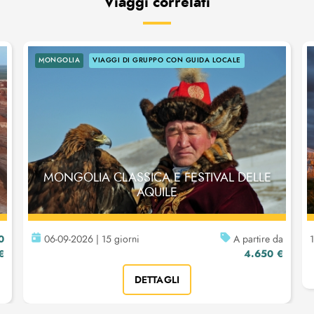
Viaggi correlati
MONGOLIA
VIAGGI DI GRUPPO CON GUIDA LOCALE
MONGOLIA CLASSICA E FESTIVAL DELLE
AQUILE
0
06-09-2026 | 15 giorni
A partire da
1
€
4.650 €
DETTAGLI