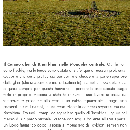
Il Campo gher di Khairkhan nella Mongolia centrale.
Qui le notti
sono fredde, ma le tende sono dotate di stufe, quindi nessun problema.
Occorre una certa pratica sia per aprire e chiudere la parte superiore
della gher (che si apprende molto facilmente), sia nell’utilizzo della stufa
e quasi sempre per questa funzione il personale predisposto esige
farlo in proprio. Appena la stufa ha iniziato il suo lavoro si passa da
temperature prossime allo zero a un caldo equatoriale. I bagni son
presenti in tutti i campi, in una costruzione in cemento separata ma mai
riscaldata. Tra tutti i campi da segnalare quello di Tsenkher Junguur nel
mezzo di un parco termale. Vasche con acqua bollente all’aria aperta,
un luogo fantastico dopo l’ascesa al monastero di Tovkhon (sentieri non