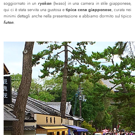
ryokan
soggiornato in un
(Iwaso) in una camera in stile giapponese,
tipica cena giapponese
qui ci è stata servita una gustosa e
, curata nei
minimi dettagli anche nella presentazione e abbiamo dormito sul tipico
futon
.