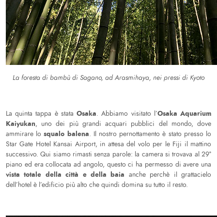
La foresta di bambù di Sagano, ad Arasmihaya, nei pressi di Kyoto
Osaka
Osaka Aquarium
La quinta tappa è stata
. Abbiamo visitato l’
Kaiyukan
, uno dei più grandi acquari pubblici del mondo, dove
squalo balena
ammirare lo
. Il nostro pernottamento è stato presso lo
Star Gate Hotel Kansai Airport, in attesa del volo per le Fiji il mattino
successivo. Qui siamo rimasti senza parole: la camera si trovava al 29°
piano ed era collocata ad angolo, questo ci ha permesso di avere una
vista totale della città e della baia
anche perchè il grattacielo
dell’hotel è l’edificio più alto che quindi domina su tutto il resto.