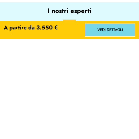
I nostri esperti
A partire da 3.550 €
VEDI DETTAGLI
L'ESPERTO
Facci sapere dove vorresti andare!
Gianni PAROLA
Scegli
No grazie
SCRIVI E-MAIL
LEGGI BIO
Aperiviaggi
I nostri webinar con gli esperti per scoprire le destinazioni
raccontate direttamente da chi le programma
WEBINAR CHE POTREBBERO INTERESSARTI