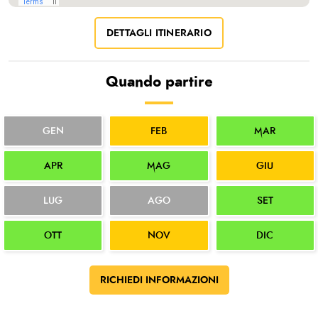
DETTAGLI ITINERARIO
Quando partire
GEN
FEB
MAR
APR
MAG
GIU
LUG
AGO
SET
OTT
NOV
DIC
RICHIEDI INFORMAZIONI