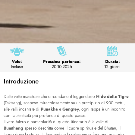
Volo:
Prossima partenza:
Durata:
Incluso
20-10-2026
12 giorni
Introduzione
Nido della Tigre
Dalle vette maestose che circondano il leggendario
(Taktsang), sospeso miracolosamente su un precipizio di 900 metri,
Punakha
Gangtey
alle valli incantate di
e
, ogni tappa è un incontro
con l'autenticità più profonda di questo paese.
Il vero fulcro e particolarità di questo itinerario è la valle di
Bumthang
spesso descritta come il cuore spirituale del Bhutan, il
luogo dove la storia, la leggenda e la religione si fondono in modo