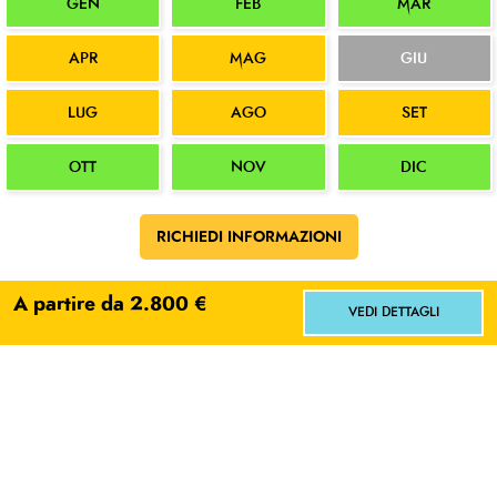
GEN
FEB
MAR
APR
MAG
GIU
LUG
AGO
SET
OTT
NOV
DIC
RICHIEDI INFORMAZIONI
A partire da 2.800 €
VEDI DETTAGLI
I nostri esperti
Facci sapere dove vorresti andare!
Scegli
No grazie
L'ESPERTO
Federica Riva