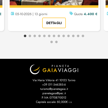
€
4.400 €
05-10-2026 | 13 giorni
Quota
DETTAGLI
Via Maria Vittoria 41 10123 Torino
+39 011 546385-6
turismo@pianetagaia.it
pianetagaia@pec.it
P.IVA 07708710012
Capitale sociale 50,000€ i.v.