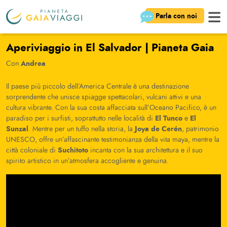
Parla con noi
Aperiviaggio in El Salvador | Pianeta Gaia
Andrea
Con
Il paese più piccolo dell’America Centrale è una destinazione
sorprendente che unisce spiagge spettacolari, vulcani attivi e una
cultura vibrante. Con la sua costa affacciata sull’Oceano Pacifico, è un
El Tunco
El
paradiso per i surfisti, soprattutto nelle località di
e
Sunzal
Joya de Cerén
. Mentre per un tuffo nella storia, la
, patrimonio
UNESCO, offre un’affascinante testimonianza della vita maya, mentre la
Suchitoto
città coloniale di
incanta con la sua architettura e il suo
spirito artistico in un’atmosfera accogliente e genuina.