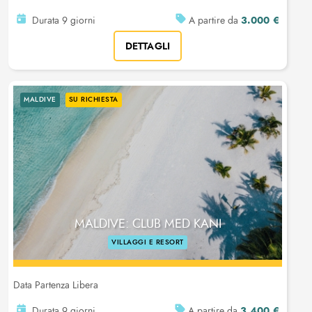
3.000 €
Durata 9 giorni
A partire da
DETTAGLI
MALDIVE
SU RICHIESTA
MALDIVE: CLUB MED KANI
VILLAGGI E RESORT
Data Partenza Libera
3.400 €
Durata 9 giorni
A partire da