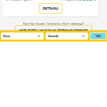
DETTAGLI
Facci sapere dove vorresti andare!
Non hai trovato l’itinerario che ti interessa?
Scegli
No grazie
VEDI TUTTI I VIAGGI IN ESTREMO ORIENTE
VAI
Aperiviaggi
Le live con i nostri Esperti per scoprire le destinazioni più
affascinanti raccontate direttamente da chi le programma e
visita in prima persona
PROSSIMI APERI-VIAGGI IN PROGRAMMA
PATAGONIA E CAPO HORN