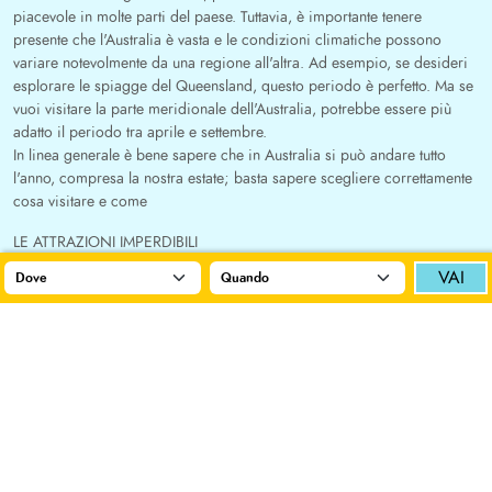
piacevole in molte parti del paese. Tuttavia, è importante tenere
presente che l'Australia è vasta e le condizioni climatiche possono
variare notevolmente da una regione all'altra. Ad esempio, se desideri
esplorare le spiagge del Queensland, questo periodo è perfetto. Ma se
vuoi visitare la parte meridionale dell'Australia, potrebbe essere più
adatto il periodo tra aprile e settembre.
In linea generale è bene sapere che in Australia si può andare tutto
l'anno, compresa la nostra estate; basta sapere scegliere correttamente
cosa visitare e come
Facci sapere dove vorresti andare!
Scegli
No grazie
LE ATTRAZIONI IMPERDIBILI
L'Australia è ricca di attrazioni eccezionali. Alcune delle principali
VAI
Sydney
destinazioni da non perdere includono
, con i suoi iconici
punti di riferimento come l'Opera House e il ponte Harbour Bridge, la
Grande Barriera Corallina
, un paradiso per gli amanti del mondo
subacqueo, le spettacolari spiagge di sabbia bianca di Whitehaven
Whitsunday
l'Uluru
Ayers Rock
sull'isola di
,
, ossia
, il Grande Centro
Rosso, l'anima aborigena della Nazione, un sito sacro per la cultura
Melbourne
aborigena, e
, una città cosmopolita con una vivace scena
artistica e culinaria. Tuttavia, l'Australia offre molto di più, ed è
possibile personalizzare il tuo itinerario per adattarlo ai tuoi interessi