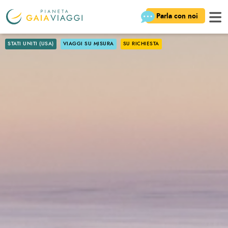
Parla con noi
STATI UNITI (USA)
VIAGGI SU MISURA
SU RICHIESTA