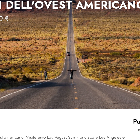
I DELL'OVEST AMERICAN
0 €
Pu
vest americano. Visiteremo Las Vegas, San Francisco e Los Angeles e