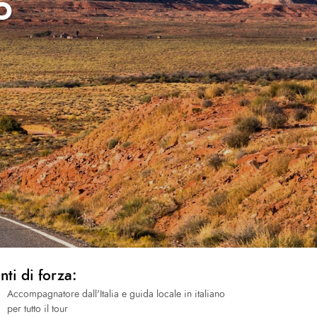
O
nti di forza:
Accompagnatore dall'Italia e guida locale in italiano
per tutto il tour