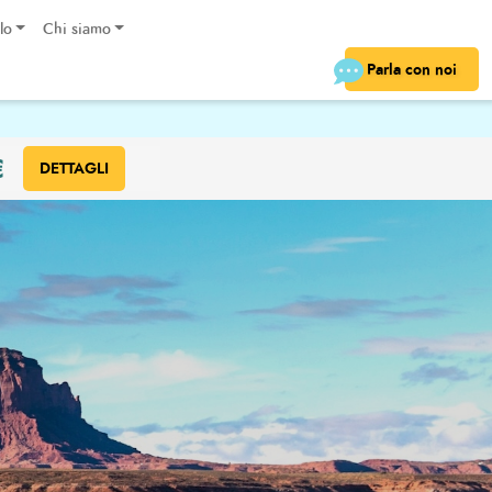
lo
Chi siamo
Parla con noi
€
DETTAGLI