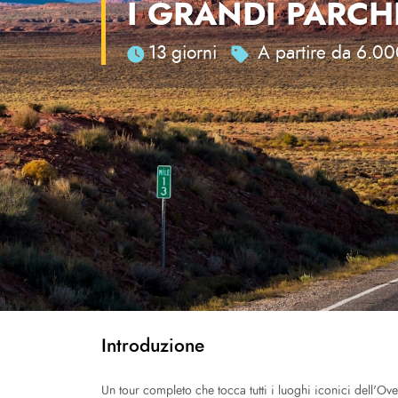
I GRANDI PARCH
13 giorni
A partire da 6.00
Introduzione
Un tour completo che tocca tutti i luoghi iconici dell'O