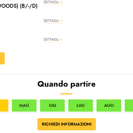
DETTAGLI
WOODS) (B/-/D)
DETTAGLI
DETTAGLI
F
Quando partire
MAG
GIU
LUG
AGO
RICHIEDI INFORMAZIONI