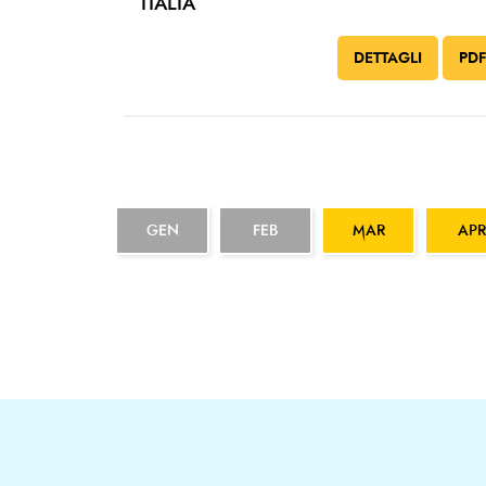
ITALIA
DETTAGLI
PD
GEN
FEB
MAR
APR