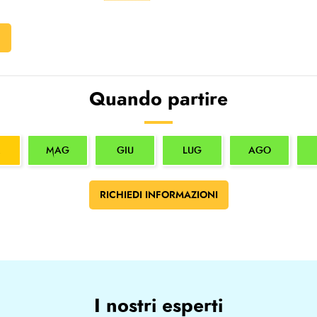
F
Quando partire
MAG
GIU
LUG
AGO
RICHIEDI INFORMAZIONI
I nostri esperti