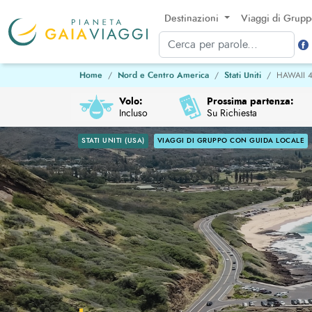
Destinazioni
Viaggi di Grup
Home
Nord e Centro America
Stati Uniti
HAWAII 
Volo:
Prossima partenza:
Incluso
Su Richiesta
STATI UNITI (USA)
VIAGGI DI GRUPPO CON GUIDA LOCALE