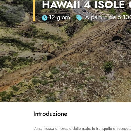
HAWAII 4 ISOLE
12 giorni
A partire da 5.10
Introduzione
L'aria fresca e floreale delle isole, le tranquille e tiepi