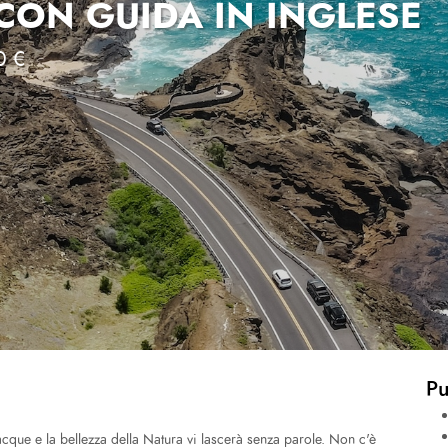
 CON GUIDA IN INGLESE
0 €
Pu
de acque e la bellezza della Natura vi lascerà senza parole. Non c'è