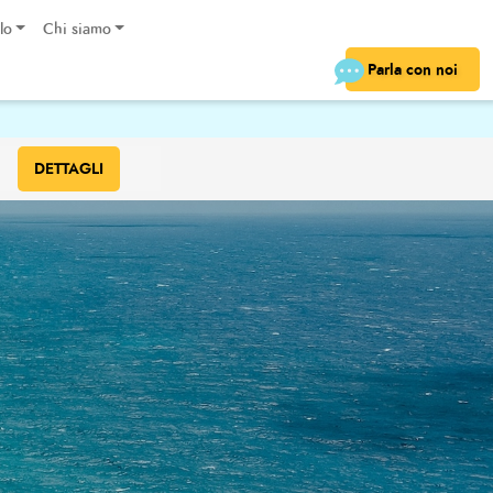
lo
Chi siamo
Parla con noi
€
DETTAGLI