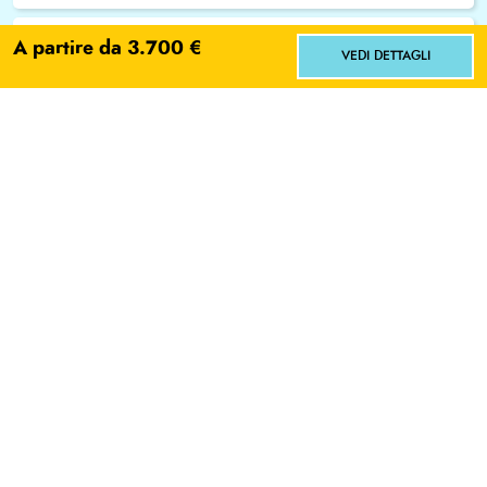
A partire da 3.700 €
L'ACCOMPAGNATORE
VEDI DETTAGLI
Le Guide National Geographic
Facci sapere dove vorresti andare!
Expeditions
Scegli
No grazie
SCRIVI E-MAIL
LEGGI BIO
Aperiviaggi
I nostri webinar con gli esperti per scoprire le destinazioni
raccontate direttamente da chi le programma
WEBINAR CHE POTREBBERO INTERESSARTI
FINLANDIA IN LODGE CON L'AURORA