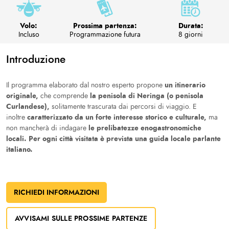
Volo:
Prossima partenza:
Durata:
Incluso
Programmazione futura
8 giorni
Introduzione
un itinerario
Il programma elaborato dal nostro esperto propone
originale,
la penisola di Neringa (o penisola
che comprende
Curlandese),
solitamente trascurata dai percorsi di viaggio. E
caratterizzato da un forte interesse storico e culturale,
inoltre
ma
le prelibatezze enogastronomiche
non mancherà di indagare
locali. Per ogni città visitata è prevista una guida locale parlante
italiano.
RICHIEDI INFORMAZIONI
AVVISAMI SULLE PROSSIME PARTENZE