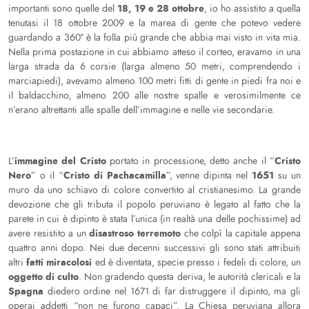
18, 19 e 28 ottobre
importanti sono quelle del
, io ho assistito a quella
tenutasi il 18 ottobre 2009 e la marea di gente che potevo vedere
guardando a 360° è la folla più grande che abbia mai visto in vita mia.
Nella prima postazione in cui abbiamo atteso il corteo, eravamo in una
larga strada da 6 corsie (larga almeno 50 metri, comprendendo i
marciapiedi), avevamo almeno 100 metri fitti di gente in piedi fra noi e
il baldacchino, almeno 200 alle nostre spalle e verosimilmente ce
n’erano altrettanti alle spalle dell’immagine e nelle vie secondarie.
immagine del Cristo
Cristo
L’
portato in processione, detto anche il “
Nero
Cristo di Pachacamilla
1651
” o il “
”, venne dipinta nel
su un
muro da uno schiavo di colore convertito al cristianesimo. La grande
devozione che gli tributa il popolo peruviano è legato al fatto che la
parete in cui è dipinto è stata l’unica (in realtà una delle pochissime) ad
disastroso terremoto
avere resistito a un
che colpì la capitale appena
quattro anni dopo. Nei due decenni successivi gli sono stati attribuiti
fatti miracolosi
altri
ed è diventata, specie presso i fedeli di colore, un
oggetto di culto
. Non gradendo questa deriva, le autorità clericali e la
Spagna
diedero ordine nel 1671 di far distruggere il dipinto, ma gli
operai addetti “non ne furono capaci”. La Chiesa peruviana allora