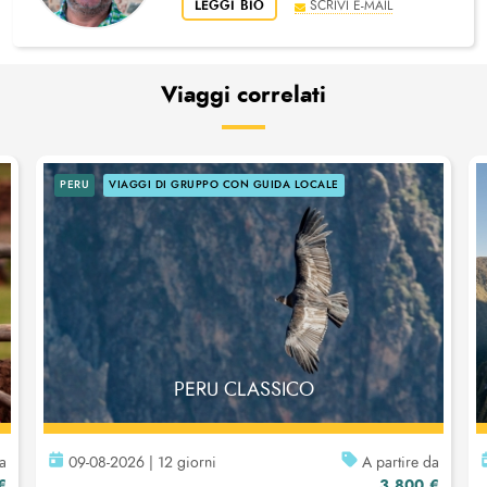
LEGGI BIO
SCRIVI E-MAIL
Viaggi correlati
PERU
VIAGGI DI GRUPPO CON GUIDA LOCALE
PERU CLASSICO
da
09-08-2026 | 12 giorni
A partire da
€
3.800 €