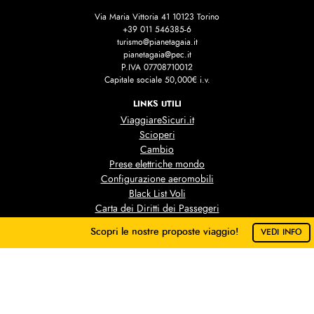
Via Maria Vittoria 41 10123 Torino
+39 011 546385-6
turismo@pianetagaia.it
pianetagaia@pec.it
P.IVA 07708710012
Capitale sociale 50,000€ i.v.
LINKS UTILI
ViaggiareSicuri.it
Scioperi
Cambio
Prese elettriche mondo
Configurazione aeromobili
Black List Voli
Carta dei Diritti dei Passegeri
ESTA per gli USA
Scopri le nostre proposte viaggio!
VEDI INFO
Mete Capodanno 2025-2026
Facci sapere dove vorresti andare!
Idea Sposa 2025
Scegli
No grazie
DA SAPERE
Condizioni contrattuali
Condizioni assicurative