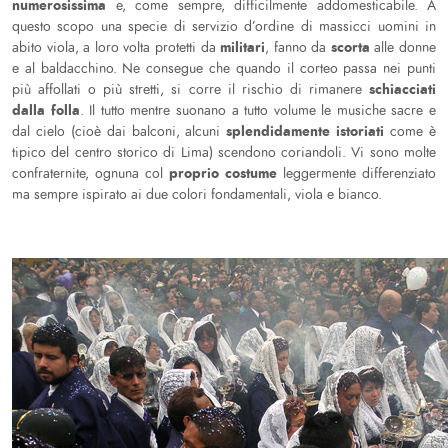
numerosissima
e, come sempre, difficilmente addomesticabile. A
questo scopo una specie di servizio d’ordine di massicci uomini in
militari
scorta
abito viola, a loro volta protetti da
, fanno da
alle donne
e al baldacchino. Ne consegue che quando il corteo passa nei punti
schiacciati
più affollati o più stretti, si corre il rischio di rimanere
dalla folla
. Il tutto mentre suonano a tutto volume le musiche sacre e
splendidamente istoriati
dal cielo (cioè dai balconi, alcuni
come è
tipico del centro storico di Lima) scendono coriandoli. Vi sono molte
proprio costume
confraternite, ognuna col
leggermente differenziato
ma sempre ispirato ai due colori fondamentali, viola e bianco.