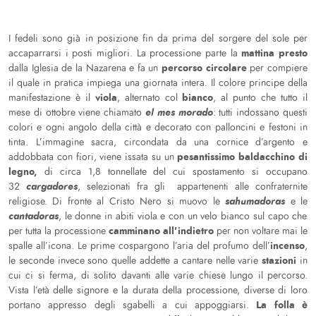
I fedeli sono già in posizione fin da prima del sorgere del sole per
mattina presto
accaparrarsi i posti migliori. La processione parte la
percorso circolare
dalla Iglesia de la Nazarena e fa un
per compiere
il quale in pratica impiega una giornata intera. Il colore principe della
viola
bianco
manifestazione è il
, alternato col
, al punto che tutto il
el mes morado
mese di ottobre viene chiamato
: tutti indossano questi
colori e ogni angolo della città e decorato con palloncini e festoni in
tinta. L’immagine sacra, circondata da una cornice d’argento e
pesantissimo baldacchino di
addobbata con fiori, viene issata su un
legno,
di circa 1,8 tonnellate del cui spostamento si occupano
cargadores
32
, selezionati fra gli appartenenti alle confraternite
sahumadoras
religiose. Di fronte al Cristo Nero si muovo le
e le
cantadoras
, le donne in abiti viola e con un velo bianco sul capo che
camminano all’indietro
per tutta la processione
per non voltare mai le
incenso
spalle all’icona. Le prime cospargono l’aria del profumo dell’
,
stazioni
le seconde invece sono quelle addette a cantare nelle varie
in
cui ci si ferma, di solito davanti alle varie chiese lungo il percorso.
Vista l’età delle signore e la durata della processione, diverse di loro
La folla è
portano appresso degli sgabelli a cui appoggiarsi.