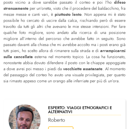
difeso
posto vicino a dove sarebbe passato il corteo e poi l'ho
strenuamente
per un’oretta, visto che il procedere del baldacchino, fra
piuttosto lento
mezze messe e canti vari, è
. Non appena mi è stato
possibile ho cercato di uscire dalla calca, rischiando però di essere
travolto da tutti gli altri che avevano le mie stesse intenzioni. Per fare
qualche foto migliore, sono andato alla ricerca di una posizione
migliore all’interno del percorso che avrebbe fatto in seguito. Sono
passato davanti alla chiesa che mi avrebbe accolto ma i posti erano già
arrampicarmi
tutti pieni, ho scelto allora di rimanere sulla strada e di
sulla cancellata
esterna nel momento topico. La cosa ha funzionato,
nonostante abbia dovuto difendere il posto con le chiappe appoggiate
vecchiette assatanate
a dove avrei poi messo i piedi da
. Al momento
del passaggio del corteo ho avuto una visuale privilegiata, per quanto
sia rimasto appeso come un orango alle inferriate per più di un’ora.
ESPERTO: VIAGGI ETNOGRAFICI E
ALTERNATIVI
Roberto