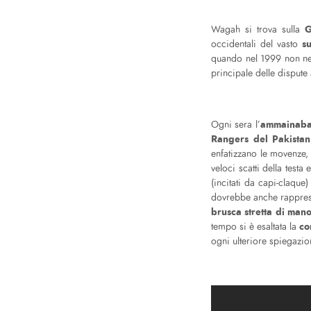
G
Wagah si trova sulla
s
occidentali del vasto
quando nel 1999 non ne è
principale delle dispute
ammainab
Ogni sera l’
Rangers del Pakista
enfatizzano le movenze,
veloci scatti della test
(incitati da capi-claque)
dovrebbe anche rapprese
brusca stretta di man
co
tempo si è esaltata la
ogni ulteriore spiegazio