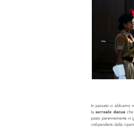
In passato vi abbiamo m
surreale danza
la
che
paesi perennemente in gu
indipendenti dalla ripart