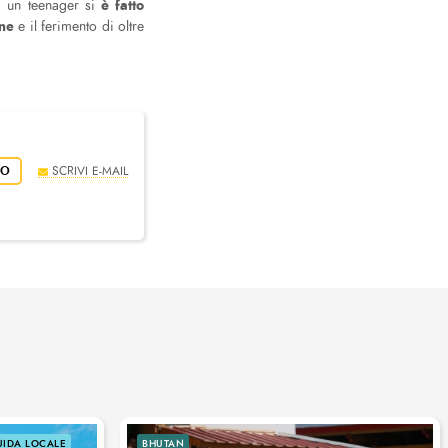
è fatto
, un teenager si
one
e il ferimento di oltre
IO
SCRIVI E-MAIL
UIDA LOCALE
BHUTAN