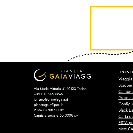
LINKS U
Viaggiar
Scioper
Via Maria Vittoria 41 10123 Torino
Cambio
+39 011 546385-6
Prese e
turismo@pianetagaia.it
Configu
pianetagaia@pec.it
Black Lis
P.IVA 07708710012
Capitale sociale 50,000€ i.v.
Carta de
ESTA pe
Mete C