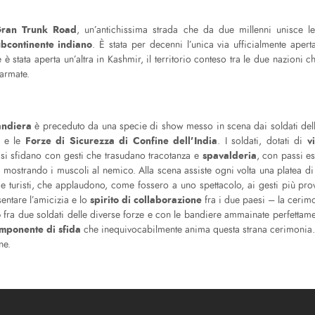
ran Trunk Road
, un’antichissima strada che da due millenni unisce le
ubcontinente indiano
. È stata per decenni l’unica via ufficialmente apert
 stata aperta un’altra in Kashmir, il territorio conteso tra le due nazioni 
 armate.
andiera
è preceduto da una specie di show messo in scena dai soldati dell
n
Forze di Sicurezza di Confine dell’India
v
e le
. I soldati, dotati di
spavalderia
 si sfidano con gesti che trasudano tracotanza e
, con passi e
a e mostrando i muscoli al nemico. Alla scena assiste ogni volta una platea d
 e turisti, che applaudono, come fossero a uno spettacolo, ai gesti più provo
spirito di collaborazione
ntare l’amicizia e lo
fra i due paesi – la cerim
o
fra due soldati delle diverse forze e con le bandiere ammainate perfettam
mponente di sfida
che inequivocabilmente anima questa strana cerimonia
ne.