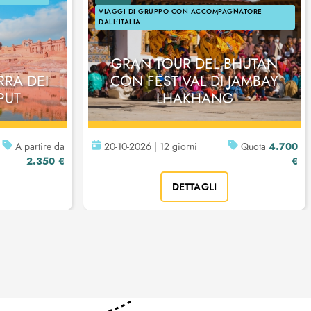
VIAGGI DI GRUPPO CON ACCOMPAGNATORE
DALL'ITALIA
GRAN TOUR DEL BHUTAN
RRA DEI
CON FESTIVAL DI JAMBAY
PUT
LHAKHANG
4.700
A partire da
20-10-2026 | 12 giorni
Quota
2.350 €
€
DETTAGLI