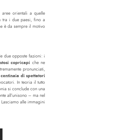
 aree orientali a quelle
a tra i due paesi, fino a
che è da sempre il motivo
e due opposte fazioni: i
istosi copricapi
che ne
stremamente pronunciati,
centinaia di spettatori
i
catori. In teoria il tutto
onia si conclude con una
ente all’unisono – ma nel
. Lasciamo alle immagini