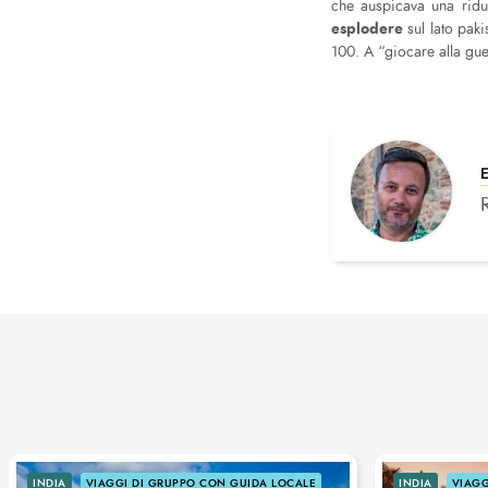
che auspicava una riduz
esplodere
sul lato pak
100. A “giocare alla gu
INDIA
VIAGGI DI GRUPPO CON GUIDA LOCALE
INDIA
VIAGG