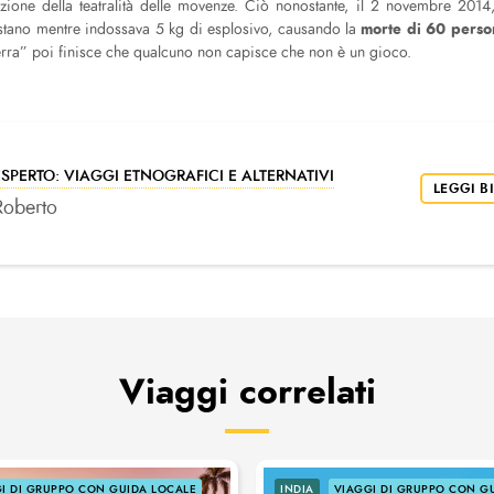
ione della teatralità delle movenze. Ciò nonostante, il 2 novembre 2014
morte di 60 pers
istano mentre indossava 5 kg di esplosivo, causando la
erra” poi finisce che qualcuno non capisce che non è un gioco.
ESPERTO: VIAGGI ETNOGRAFICI E ALTERNATIVI
LEGGI B
Roberto
Viaggi correlati
I DI GRUPPO CON GUIDA LOCALE
INDIA
VIAGGI DI GRUPPO CON G