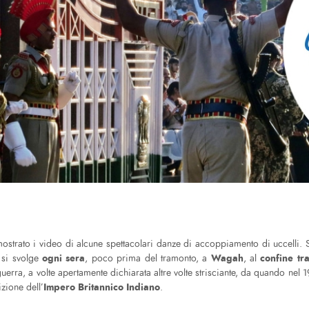
ostrato i video di alcune spettacolari danze di accoppiamento di uccelli. 
ogni sera
Wagah
confine tr
 si svolge
, poco prima del tramonto, a
, al
erra, a volte apertamente dichiarata altre volte strisciante, da quando nel
Impero Britannico Indiano
izione dell’
.