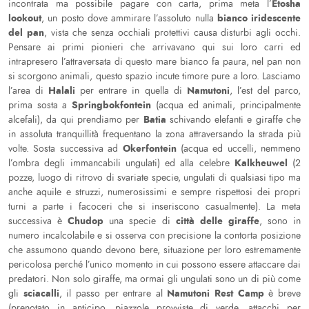
Etosha
incontrata ma possibile pagare con carta, prima meta l’
lookout
bianco iridescente
, un posto dove ammirare l’assoluto nulla
del pan
, vista che senza occhiali protettivi causa disturbi agli occhi.
Pensare ai primi pionieri che arrivavano qui sui loro carri ed
intrapresero l’attraversata di questo mare bianco fa paura, nel pan non
si scorgono animali, questo spazio incute timore pure a loro. Lasciamo
Halali
Namutoni
l’area di
per entrare in quella di
, l’est del parco,
Springbokfontein
prima sosta a
(acqua ed animali, principalmente
Batia
alcefali), da qui prendiamo per
schivando elefanti e giraffe che
in assoluta tranquillità frequentano la zona attraversando la strada più
Okerfontein
volte. Sosta successiva ad
(acqua ed uccelli, nemmeno
Kalkheuwel
l’ombra degli immancabili ungulati) ed alla celebre
(2
pozze, luogo di ritrovo di svariate specie, ungulati di qualsiasi tipo ma
anche aquile e struzzi, numerosissimi e sempre rispettosi dei propri
turni a parte i facoceri che si inseriscono casualmente). La meta
Chudop
città delle giraffe
successiva è
una specie di
, sono in
numero incalcolabile e si osserva con precisione la contorta posizione
che assumono quando devono bere, situazione per loro estremamente
pericolosa perché l’unico momento in cui possono essere attaccare dai
predatori. Non solo giraffe, ma ormai gli ungulati sono un di più come
sciacalli
Namutoni Rest Camp
gli
, il passo per entrare al
è breve
(prenotato in anticipo, piazzole provviste di verde, attacchi per