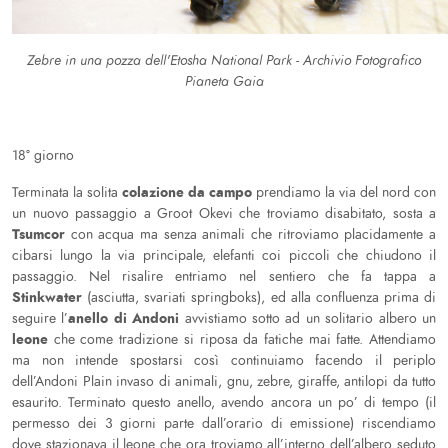
Zebre in una pozza dell'Etosha National Park - Archivio Fotografico
Pianeta Gaia
18° giorno
colazione da campo
Terminata la solita
prendiamo la via del nord con
un nuovo passaggio a Groot Okevi che troviamo disabitato, sosta a
Tsumcor
con acqua ma senza animali che ritroviamo placidamente a
cibarsi lungo la via principale, elefanti coi piccoli che chiudono il
passaggio. Nel risalire entriamo nel sentiero che fa tappa a
Stinkwater
(asciutta, svariati springboks), ed alla confluenza prima di
anello di Andoni
seguire l’
avvistiamo sotto ad un solitario albero un
leone
che come tradizione si riposa da fatiche mai fatte. Attendiamo
ma non intende spostarsi così continuiamo facendo il periplo
dell’Andoni Plain invaso di animali, gnu, zebre, giraffe, antilopi da tutto
esaurito. Terminato questo anello, avendo ancora un po’ di tempo (il
permesso dei 3 giorni parte dall’orario di emissione) riscendiamo
dove stazionava il leone che ora troviamo all’interno dell’albero seduto