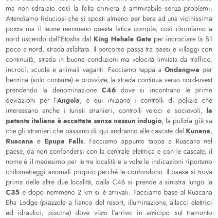
ma non sdraiato così la folta criniera è ammirabile senza problemi.
Attendiamo fiduciosi che si sposti almeno per bere ad una vicinissima
pozza ma il leone nemmeno questa fatica compie, così ritorniamo a
King Hehale Gate
nord uscendo dall’Etosha dal
per incrociare la B1
poco a nord, strada asfaltata. Il percorso passa tra paesi e villaggi con
continuità, strada in buone condizioni ma velocità limitata da traffico,
Ondangwa
incroci, scuole e animali vaganti. Facciamo tappa a
per
benzina (solo contante) e provviste, la strada continua verso nord-ovest
C46
prendendo la denominazione
dove si incontrano le prime
Angola
deviazioni per l’
, e qui iniziano i controlli di polizia che
la
interessano anche i turisti stranieri, controlli veloci e socievoli,
patente italiana è accettata senza nessun indugio
, la polizia già sa
Kunene
che gli stranieri che passano di qui andranno alle cascate del
,
Ruacana
Epupa Falls
e
. Facciamo appunto tappa a Ruacana nel
paese, da non confondersi con la centrale elettrica e con le cascate, il
nome è il medesimo per le tre località e a volte le indicazioni riportano
chilometraggi anomali proprio perché le confondono. Il paese si trova
prima delle altre due località, dalla C46 si prende a sinistra lungo la
C35
e dopo nemmeno 2 km si è arrivati. Facciamo base al Ruacana
Eha Lodge (piazzole a fianco del resort, illuminazione, allacci elettrici
ed idraulici, piscina) dove visto l’arrivo in anticipo sul tramonto