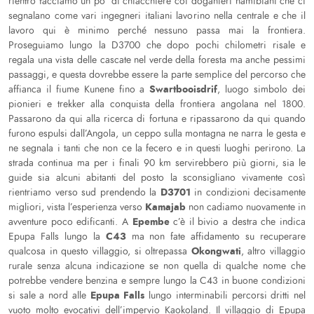
rientro facciamo un po’ di chiacchiere coi doganieri namibiani che ci
segnalano come vari ingegneri italiani lavorino nella centrale e che il
lavoro qui è minimo perché nessuno passa mai la frontiera.
Proseguiamo lungo la D3700 che dopo pochi chilometri risale e
regala una vista delle cascate nel verde della foresta ma anche pessimi
passaggi, e questa dovrebbe essere la parte semplice del percorso che
Swartbooisdrif
affianca il fiume Kunene fino a
, luogo simbolo dei
pionieri e trekker alla conquista della frontiera angolana nel 1800.
Passarono da qui alla ricerca di fortuna e ripassarono da qui quando
furono espulsi dall’Angola, un ceppo sulla montagna ne narra le gesta e
ne segnala i tanti che non ce la fecero e in questi luoghi perirono. La
strada continua ma per i finali 90 km servirebbero più giorni, sia le
guide sia alcuni abitanti del posto la sconsigliano vivamente così
D3701
rientriamo verso sud prendendo la
in condizioni decisamente
Kamajab
migliori, vista l’esperienza verso
non cadiamo nuovamente in
Epembe
avventure poco edificanti. A
c’è il bivio a destra che indica
C43
Epupa Falls lungo la
ma non fate affidamento su recuperare
Okongwati
qualcosa in questo villaggio, si oltrepassa
, altro villaggio
rurale senza alcuna indicazione se non quella di qualche nome che
potrebbe vendere benzina e sempre lungo la C43 in buone condizioni
Epupa Falls
si sale a nord alle
lungo interminabili percorsi dritti nel
vuoto molto evocativi dell’impervio Kaokoland. Il villaggio di Epupa