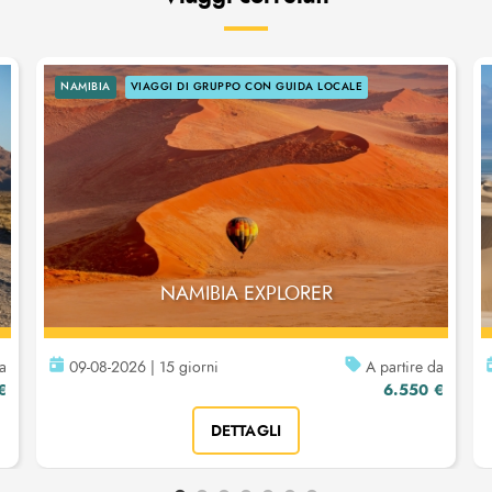
NAMIBIA
VIAGGI DI GRUPPO CON GUIDA LOCALE
NAMIBIA EXPLORER
da
09-08-2026 | 15 giorni
A partire da
€
6.550 €
DETTAGLI