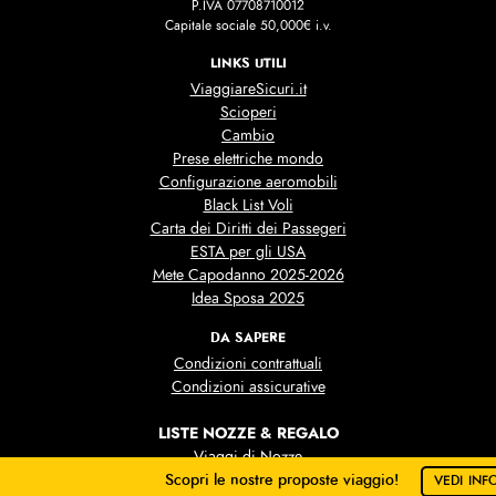
P.IVA 07708710012
Capitale sociale 50,000€ i.v.
LINKS UTILI
ViaggiareSicuri.it
Scioperi
Cambio
Prese elettriche mondo
Configurazione aeromobili
Black List Voli
Carta dei Diritti dei Passegeri
ESTA per gli USA
Mete Capodanno 2025-2026
Idea Sposa 2025
DA SAPERE
Condizioni contrattuali
Condizioni assicurative
LISTE NOZZE & REGALO
Viaggi di Nozze
Scopri le nostre proposte viaggio!
Liste Nozze
VEDI INF