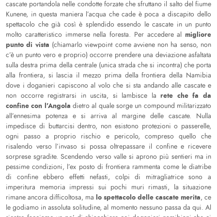
cascate portandola nelle condotte forzate che sfruttano il salto del fiume
Kunene, in questa maniera l’acqua che cade è poca a discapito dello
spettacolo che già così è splendido essendo le cascate in un punto
migliore
molto caratteristico immerse nella foresta. Per accedere al
punto di vista
(chiamarlo viewpoint come avviene non ha senso, non
c’è un punto vero e proprio) occorre prendere una deviazione asfaltata
sulla destra prima della centrale (unica strada che si incontra) che porta
alla frontiera, si lascia il mezzo prima della frontiera della Namibia
dove i doganieri capiscono al volo che si sta andando alle cascate e
rete che fa da
non occorre registrarsi in uscita, si lambisce la
confine con l’Angola
dietro al quale sorge un compound militarizzato
all’ennesima potenza e si arriva al margine delle cascate. Nulla
impedisce di buttarcisi dentro, non esistono protezioni o passerelle,
ogni passo a proprio rischio e pericolo, compreso quello che
risalendo verso l’invaso si possa oltrepassare il confine e ricevere
sorprese sgradite. Scendendo verso valle si aprono più sentieri ma in
pessime condizioni, l’ex posto di frontiera rammenta come le diatribe
di confine ebbero effetti nefasti, colpi di mitragliatrice sono a
imperitura memoria impressi sui pochi muri rimasti, la situazione
lo spettacolo delle cascate merita
rimane ancora difficoltosa, ma
, ce
le godiamo in assoluta solitudine, al momento nessuno passa da qui. Al