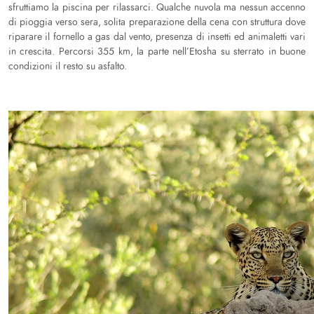
sfruttiamo la piscina per rilassarci. Qualche nuvola ma nessun accenno
di pioggia verso sera, solita preparazione della cena con struttura dove
riparare il fornello a gas dal vento, presenza di insetti ed animaletti vari
in crescita. Percorsi 355 km, la parte nell’Etosha su sterrato in buone
condizioni il resto su asfalto.