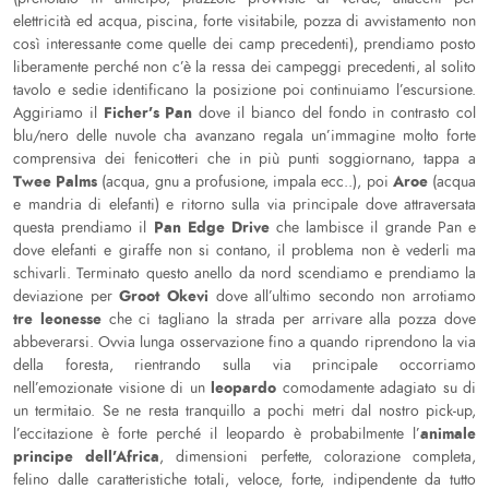
elettricità ed acqua, piscina, forte visitabile, pozza di avvistamento non
così interessante come quelle dei camp precedenti), prendiamo posto
liberamente perché non c’è la ressa dei campeggi precedenti, al solito
tavolo e sedie identificano la posizione poi continuiamo l’escursione.
Ficher’s Pan
Aggiriamo il
dove il bianco del fondo in contrasto col
blu/nero delle nuvole cha avanzano regala un’immagine molto forte
comprensiva dei fenicotteri che in più punti soggiornano, tappa a
Twee Palms
Aroe
(acqua, gnu a profusione, impala ecc..), poi
(acqua
e mandria di elefanti) e ritorno sulla via principale dove attraversata
Pan Edge Drive
questa prendiamo il
che lambisce il grande Pan e
dove elefanti e giraffe non si contano, il problema non è vederli ma
schivarli. Terminato questo anello da nord scendiamo e prendiamo la
Groot Okevi
deviazione per
dove all’ultimo secondo non arrotiamo
tre leonesse
che ci tagliano la strada per arrivare alla pozza dove
abbeverarsi. Ovvia lunga osservazione fino a quando riprendono la via
della foresta, rientrando sulla via principale occorriamo
leopardo
nell’emozionate visione di un
comodamente adagiato su di
un termitaio. Se ne resta tranquillo a pochi metri dal nostro pick-up,
animale
l’eccitazione è forte perché il leopardo è probabilmente l’
principe dell’Africa
, dimensioni perfette, colorazione completa,
felino dalle caratteristiche totali, veloce, forte, indipendente da tutto