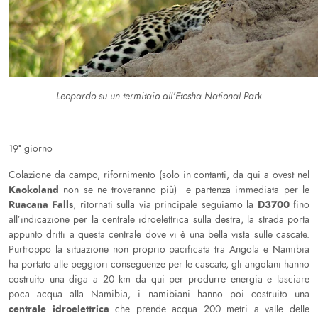
Leopardo su un termitaio all'Etosha National Par
k
19° giorno
Colazione da campo, rifornimento (solo in contanti, da qui a ovest nel
Kaokoland
non se ne troveranno più) e partenza immediata per le
Ruacana Falls
D3700
, ritornati sulla via principale seguiamo la
fino
all’indicazione per la centrale idroelettrica sulla destra, la strada porta
appunto dritti a questa centrale dove vi è una bella vista sulle cascate.
Purtroppo la situazione non proprio pacificata tra Angola e Namibia
ha portato alle peggiori conseguenze per le cascate, gli angolani hanno
costruito una diga a 20 km da qui per produrre energia e lasciare
poca acqua alla Namibia, i namibiani hanno poi costruito una
centrale idroelettrica
che prende acqua 200 metri a valle delle