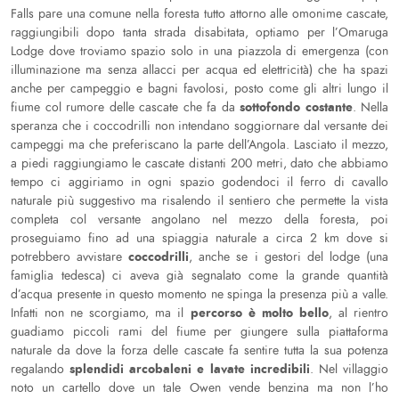
Falls pare una comune nella foresta tutto attorno alle omonime cascate,
raggiungibili dopo tanta strada disabitata, optiamo per l’Omaruga
Lodge dove troviamo spazio solo in una piazzola di emergenza (con
illuminazione ma senza allacci per acqua ed elettricità) che ha spazi
anche per campeggio e bagni favolosi, posto come gli altri lungo il
sottofondo costante
fiume col rumore delle cascate che fa da
. Nella
speranza che i coccodrilli non intendano soggiornare dal versante dei
campeggi ma che preferiscano la parte dell’Angola. Lasciato il mezzo,
a piedi raggiungiamo le cascate distanti 200 metri, dato che abbiamo
tempo ci aggiriamo in ogni spazio godendoci il ferro di cavallo
naturale più suggestivo ma risalendo il sentiero che permette la vista
completa col versante angolano nel mezzo della foresta, poi
proseguiamo fino ad una spiaggia naturale a circa 2 km dove si
coccodrilli
potrebbero avvistare
, anche se i gestori del lodge (una
famiglia tedesca) ci aveva già segnalato come la grande quantità
d’acqua presente in questo momento ne spinga la presenza più a valle.
percorso è molto bello
Infatti non ne scorgiamo, ma il
, al rientro
guadiamo piccoli rami del fiume per giungere sulla piattaforma
naturale da dove la forza delle cascate fa sentire tutta la sua potenza
splendidi arcobaleni e lavate incredibili
regalando
. Nel villaggio
noto un cartello dove un tale Owen vende benzina ma non l’ho