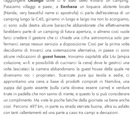
Okongo
raggiungere
dove ci è stato detto trovarsi un camping.
Eenhana
Passiamo villaggi e paesi, a
un loquace abitante locale
(Nanda, very beautiful name si apostrofa) ci parla dell’esistenza di un
camping lungo la C45, giriamo in lungo e largo ma non lo scorgiamo,
ci sono sulla destra alcune baracche abbandonate che effettivamente
farebbero parte di un camping di futura apertura, o almeno così vuole
farci credere il gestore che ci chiede una cifra astronomica solo per
fermarci senza nessun servizio a disposizione. Così per la prima volta
decidiamo di trovarci una sistemazione alternativa, in paese ci sono
guest house
alcune indicazioni di
, troviamo ospitalità alla Litu (ampia
colazione, wi-fi e possibilità di cucinarci la cena) dove le gestrici una
volta lasciataci la camera abbandonano la guest house della quale ne
diveniamo noi i proprietari. Scaricate pure qui tavola e sedie, ci
approntiamo una cena a base di prodotti comprati in Namibia, una
zuppa dal gusto assente (sulla carta doveva essere carne) e verdure
tirate in padella che non sanno di niente, e questo lo si può considerare
un complimento. Ma viste le poche fatiche della giornata va bene anche
così. Percorsi 497 km, in parte su strada sterrata buona, altra su asfalto
con tanti rallentamenti ed una parte a caso tra campi e deviazioni.