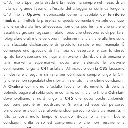
C43, fino a Epembe la strada è la medesima sempre nel mezzo di un
nulla dal grande fascino, all’uscita del villaggio si continua lungo la
Opuwo
territorio
C43 fino a
, riconosciuta come la capitale del
himba
. E in effetti la presenza di questa comunità è visibile ovunque,
anche se sfruttata fino all’eccesso, non ci si può fermare che si viene
assaliti da giovani ragazze in abito tipico che chiedono soldi per farsi
fotografare o altre che vendono i medesimi manufatti che alla fine sono
una sfacciata dichiarazione di prodotto seriale e non manuale. È
comunque uno spaccato di Namibia da osservare, e con lo stesso
spirito loro osservano noi, qui si ritrovano i distributori di benzina e
tanti market o supermarket, dopo aver sistemato le provviste
C41
C35
continuiamo lungo la
asfaltata. All’incrocio con la
facciamo
un destra e a seguire sisnistra per continuare sempre lungo la C41
(anche se non segnalata) che ritorna in sterrato ma in ottime condizioni.
Okahau
A
col ritorno all’asfalto facciamo rifornimento di benzina
Oshakati
potendo pagare al solito solo in contante, continuiamo fino a
C45
dove svoltiamo a nord lungo la
che dopo pochi chilometri
scompare perché in ricostruzione. Si entra ed esce dal percorso
principale, in alcuni casi allontanandoci parecchio dalla via maestra, il
tutto ci costa molto tempo e quando ritroviamo la via in buone
condizioni dritta verso est comprendiamo che non riusciremo a