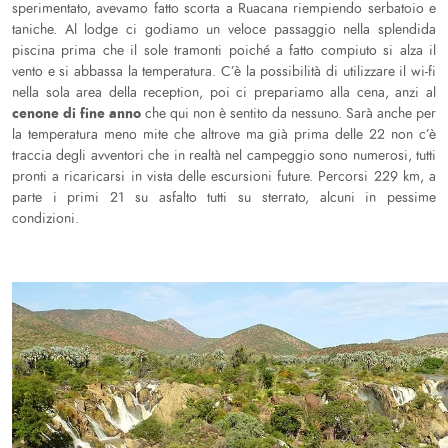
sperimentato, avevamo fatto scorta a Ruacana riempiendo serbatoio e
taniche. Al lodge ci godiamo un veloce passaggio nella splendida
piscina prima che il sole tramonti poiché a fatto compiuto si alza il
vento e si abbassa la temperatura. C’è la possibilità di utilizzare il wi-fi
nella sola area della reception, poi ci prepariamo alla cena, anzi al
cenone di fine anno
che qui non è sentito da nessuno. Sarà anche per
la temperatura meno mite che altrove ma già prima delle 22 non c’è
traccia degli avventori che in realtà nel campeggio sono numerosi, tutti
pronti a ricaricarsi in vista delle escursioni future. Percorsi 229 km, a
parte i primi 21 su asfalto tutti su sterrato, alcuni in pessime
condizioni.