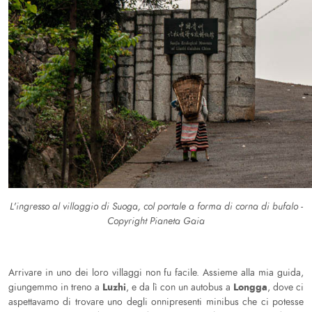
L'ingresso al villaggio di Suoga, col portale a forma di corna di bufalo -
Copyright Pianeta Gaia
Arrivare in uno dei loro villaggi non fu facile. Assieme alla mia guida,
Luzhi
Longga
giungemmo in treno a
, e da lì con un autobus a
, dove ci
aspettavamo di trovare uno degli onnipresenti minibus che ci potesse