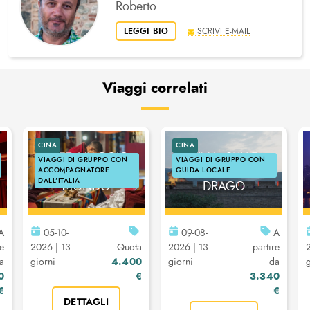
Roberto
LEGGI BIO
SCRIVI E-MAIL
Viaggi correlati
CINA
CINA
TIBET: VIAGGIO
CINA: SULLE
VIAGGI DI GRUPPO CON
VIAGGI DI GRUPPO CON
SUL TETTO DEL
ORME DEL
ACCOMPAGNATORE
GUIDA LOCALE
DALL'ITALIA
MONDO
DRAGO
A
05-10-
09-08-
A
re
2026 | 13
Quota
2026 | 13
partire
4.400
a
giorni
giorni
da
g
0
€
3.340
€
€
DETTAGLI