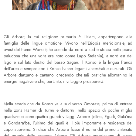
Gli Arbore, la cui religione primaria è l'Islam, appartengono alla
famiglia delle lingue omotiche. Vivono nell'Etiopia meridionale, ad
ovest del fiume Woito (che scende da nord a sud e sfocia nella piana
paludosa che una volta era noto come Lago Stefania), a nord est del
lago e sul lato destro del basso Sagan. Il Konso è la lingua franca
dell'area e sempre con i Konso hanno legami ancestrali e culturali. Gli
Arbore danzano e cantano, credendo che tali pratiche allontanino le
energie negative e che, pertanto, il villaggio prospererà.
Nella strada che da Konso va a sud verso Omorate, prima di entrare
nella zona Hamer di Turmi e dintorni, nello spazio di poche miglia
quadrate ci sono quattro grandi villaggi Arbore: Jellifa, Egudi, Gula'ma
e Gondara'ba, l'ultimo dei quali è il più importante e residenza del
capo supremo. Si dice che Arbore fosse il nome del primo antenato
del popolo delle ragazze Arbore. Gli Arbore asseriscono di avere