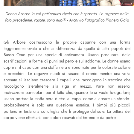
Donna Arbore la cui pettinatura rivela che è sposata. Le ragazze della
foto precedente, rasate, sono nubili - Archivio Fotografico Pianeta Gaia
Gli Arbore costruiscono le proprie capanne con una forma
leggermente ovale e che si differenzia da quelle di altri popoli del
Basso Omo per una specie di anticamera. Usano procurarsi delle
scarificazioni a forma di punti sul petto e sull'addome. Le donne usano
coprirsi il capo con una stoffa nera e sono note per le colorate collane
e orecchini. Le ragazze nubili si rasano il cranio mentre una volta
sposate si lasciano crescere i capelli che raccolgono in treccine che
raccolgono lateralmente alla riga in mezzo. Pare non esserci
motivazioni particolari per il fatto che, quando le si vuole fotografare,
usano portare la stoffa nera dietro al capo, come a creare un sfondo:
probabilmente è solo una questione estetica. I bimbi più piccoli
portano in testa una conchiglia che li protegge dal sole. La pittura del
corpo viene effettuata con colori ricavati dal terreno e da pietre.