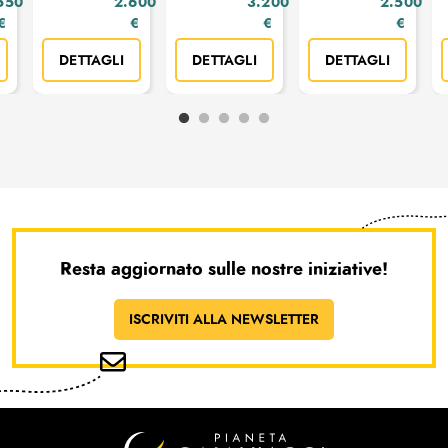
550
2.600
3.200
2.500
€
€
€
€
DETTAGLI
DETTAGLI
DETTAGLI
Resta aggiornato sulle nostre iniziative!
ISCRIVITI ALLA NEWSLETTER