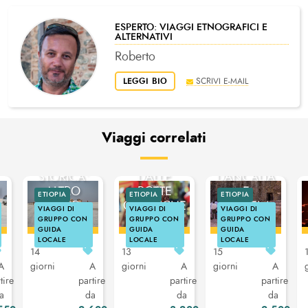
ESPERTO: VIAGGI ETNOGRAFICI E
ALTERNATIVI
Roberto
LEGGI BIO
SCRIVI E-MAIL
ETIOPIA:
LA VALLE
Viaggi correlati
A
DELL'OMO
ETIOPIA:
ETIOPIA
FUORI
LA
STORICA:
DALLE
DANCALIA
I
ALTRO
ROTTE
E
ETIOPIA
ETIOPIA
ETIOPIA
NORD
CLASSICHE
LALIBELA
VIAGGI DI
VIAGGI DI
VIAGGI DI
GRUPPO CON
GRUPPO CON
GRUPPO CON
GUIDA
GUIDA
GUIDA
LOCALE
LOCALE
LOCALE
14
13
15
A
giorni
A
giorni
A
giorni
A
tire
partire
partire
partire
a
da
da
da