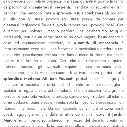
caldo eccessivo limita le presenze in piazza, durante il giorno la fanno
incantatori di serpenti
da padroni gli
, i venditori di souvenir e i tanti
banchetti che vendono frutta e spremute, tutti a combattere gli uni con
gli altri con gli stessi prodotti agli stessi prezzi, da provare per
dissetarsi, togliendosi fin da subito le remore per i prodotti locali. Ora
souq
è tempo per inoltrarci, meglio perderci, nel celeberrimo
di
Marrakech, non c’è un senso preciso su dove vagare, basta andare a
quantità di mercanzia
caso ed eventualmente chiedere, la
è
impressionante, certo alla lunga è sovente la medesima e credere a tutti
quelli che garantiscono che sia tutto fatto a mano fa ridere, ma anche
questo è il fascino del souq. Dato che qui ritorneremo e quindi
potremo lasciare gli eventuali acquisti a una prossima volta,
continuiamo con le visite cercando di arrivare senza perderci alla
splendida Medersa Ali ben Youssef
, probabilmente il luogo più
incantato e incantevole della città. Il cortile principale accoglie i
visitatori e regala la vista del complesso che si specchia nella grande
fontana, è possibile visitare le antiche camere degli studenti all’interno
di un dedalo di piani e scale infinite, solo la moschea è preclusa a non
islamici, ma poco male. Da qui, uscendo dalle mura in zona nord-
Jardin
ovest, raggiungiamo una delle attrattive della città nuova, il
Majorelle
, un paradiso botanico nel mezzo del deserto creato ad
inizio del secolo scorso da Jacques Majorelle e in seguito acquistato e