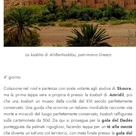
La kasbha di Aït-Benhaddou, patrimonio Unesco
4° giorno
Skoura
Colazione nel
riad
e partenza con sosta volante agli
studios
di
,
Amridil
ma la prima tappa vera e propria è presso la
kasbah
di
, più
che una
kasbah
un museo della civiltà del XVI secolo perfettamente
conservato. Una guida che sciorina un italiano invidiabile racconta vita
morte e miracoli del luogo perfettamente conservato,
kasbah
raffigurata
gola del Dadés
sulla cartamoneta da 50d. Da qui si prosegue per la
tè alla menta
punteggiata da palmeti rigogliosi, facendo tappa per un
gola del
che diventa un tutt’uno col territorio, con meta finale presso la