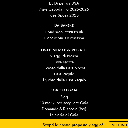
ESTA per gli USA
Mete Capodanno 2025-2026
Idea Sposa 2025
DA SAPERE
Condizioni contrattuali
Condizioni assicurative
LISTE NOZZE & REGALO
Viaggi di Nozze
Liste Nozze
Il Video della Lista Nozze
Liste Regalo
Il Video delle Liste Regalo
CONOSCI GAIA
Blog
10 motivi per scegliere Gaia
Domande & Risposte (faq)
La storia di Gaia
Lo Staff di Gaia
Scopri le nostre proposte viaggio!
VEDI INF
Le nostre Foto