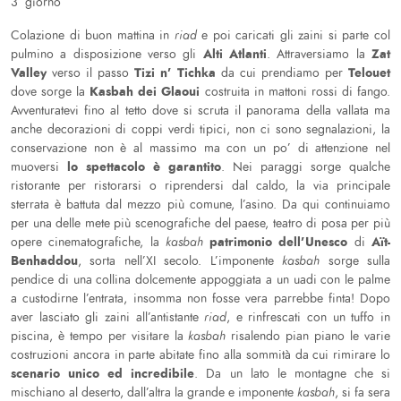
3° giorno
Colazione di buon mattina in
riad
e poi caricati gli zaini si parte col
Alti Atlanti
Zat
pulmino a disposizione verso gli
. Attraversiamo la
Valley
Tizi n’ Tichka
Telouet
verso il passo
da cui prendiamo per
Kasbah dei Glaoui
dove sorge la
costruita in mattoni rossi di fango.
Avventuratevi fino al tetto dove si scruta il panorama della vallata ma
anche decorazioni di coppi verdi tipici, non ci sono segnalazioni, la
conservazione non è al massimo ma con un po’ di attenzione nel
lo spettacolo è garantito
muoversi
. Nei paraggi sorge qualche
ristorante per ristorarsi o riprendersi dal caldo, la via principale
sterrata è battuta dal mezzo più comune, l’asino. Da qui continuiamo
per una delle mete più scenografiche del paese, teatro di posa per più
patrimonio dell’Unesco
Aït-
opere cinematografiche, la
kasbah
di
Benhaddou
, sorta nell’XI secolo. L’imponente
kasbah
sorge sulla
pendice di una collina dolcemente appoggiata a un uadi con le palme
a custodirne l’entrata, insomma non fosse vera parrebbe finta! Dopo
aver lasciato gli zaini all’antistante
riad
, e rinfrescati con un tuffo in
piscina, è tempo per visitare la
kasbah
risalendo pian piano le varie
costruzioni ancora in parte abitate fino alla sommità da cui rimirare lo
scenario unico ed incredibile
. Da un lato le montagne che si
mischiano al deserto, dall’altra la grande e imponente
kasbah
, si fa sera