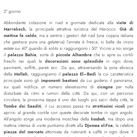
2° giorno
visita di
Abbondante colazione in riad e giornata dedicata alla
Marrakech
Già di
, la principale attrattiva turistica del Marocco.
mattina fa caldo
, ma a sentire i gestori del riad (una coppia italiana
che gestisce pure una gelateria) l’annata è fresca, si balla da inizio
estate sui 40° quando di solito si raggiungono i 50°. Vicino a noi sorge
palazzo Bahia
piccola Alhambra
il
, sorta di
che si apre su cortili
decorazioni sono splendide
freschi nei quali le
in ogni dove,
pavimenti, soffitti, pareti ecc…Da qui, attraversando la zona ebraica
Mellah
palazzo El–Badi
della
, raggiungiamo il
la cui caratteristica
imponenti bastioni
principale sono gli
da cui godersi il panorama,
cicogne
sui quali nidifica un numero elevatissimo di
per nulla
disturbate da ritmi e rumori della città. Da qui, con un percorso
circolare, la prossima tappa è uno dei luoghi più sacri della città, le
Tombe dei Saaditi
strettissimi vicoli
, il cui accesso passa tra
per
aprirsi al grande cortile con queste decorate tombe in ogni angolo.
kasbah
All’angolo sorge una moderna moschea della
, ma dopo una
Djemaa el-Fna
mattina intensa di visite puntiamo diretti alla
, la celebre
piazza del mercato
attorniata da ristoranti e caffè in ogni dove. Il