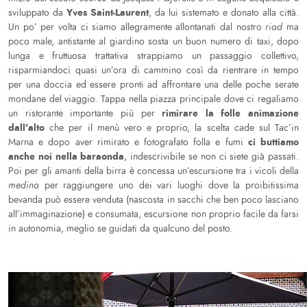
Yves Saint-Laurent
sviluppato da
, da lui sistemato e donato alla città.
Un po’ per volta ci siamo allegramente allontanati dal nostro
riad
ma
poco male, antistante al giardino sosta un buon numero di taxi, dopo
lunga e fruttuosa trattativa strappiamo un passaggio collettivo,
risparmiandoci quasi un’ora di cammino così da rientrare in tempo
per una doccia ed essere pronti ad affrontare una delle poche serate
mondane del viaggio. Tappa nella piazza principale dove ci regaliamo
rimirare la folle animazione
un ristorante importante più per
dall’alto
che per il menù vero e proprio, la scelta cade sul Tac’in
ci buttiamo
Marna e dopo aver rimirato e fotografato folla e fumi
anche noi nella baraonda
, indescrivibile se non ci siete già passati.
Poi per gli amanti della birra è concessa un’escursione tra i vicoli della
medina
per raggiungere uno dei vari luoghi dove la proibitissima
bevanda può essere venduta (nascosta in sacchi che ben poco lasciano
all’immaginazione) e consumata, escursione non proprio facile da farsi
in autonomia, meglio se guidati da qualcuno del posto.