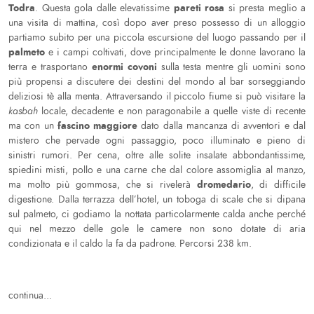
Todra
pareti rosa
. Questa gola dalle elevatissime
si presta meglio a
una visita di mattina, così dopo aver preso possesso di un alloggio
partiamo subito per una piccola escursione del luogo passando per il
palmeto
e i campi coltivati, dove principalmente le donne lavorano la
enormi covoni
terra e trasportano
sulla testa mentre gli uomini sono
più propensi a discutere dei destini del mondo al bar sorseggiando
deliziosi tè alla menta. Attraversando il piccolo fiume si può visitare la
kasbah
locale, decadente e non paragonabile a quelle viste di recente
fascino maggiore
ma con un
dato dalla mancanza di avventori e dal
mistero che pervade ogni passaggio, poco illuminato e pieno di
sinistri rumori. Per cena, oltre alle solite insalate abbondantissime,
spiedini misti, pollo e una carne che dal colore assomiglia al manzo,
dromedario
ma molto più gommosa, che si rivelerà
, di difficile
digestione. Dalla terrazza dell’hotel, un toboga di scale che si dipana
sul palmeto, ci godiamo la nottata particolarmente calda anche perché
qui nel mezzo delle gole le camere non sono dotate di aria
condizionata e il caldo la fa da padrone. Percorsi 238 km.
continua...