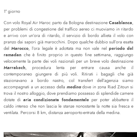
1° giorno
Casablanca
Con volo Royal Air Maroc parto da Bologna destinazione
,
per problemi di congestione del traffico aereo ci muoviamo in ritardo
e arrivo con un’ora di ritardo, il servizio di bordo allieta il volo con
pranzo dai sapori già marocchini. Dopo qualche dubbio sull’ora esatta
Marocco
periodo del
del
, l’ora legale è adottata ma non vale nel
ramadan
che è finito proprio in questo fine settimana, raggiungo
velocemente la parte dei voli nazionali per un breve volo destinazione
Marrakech
, procedura lenta per entrare causa anche il
contemporaneo giungere di più voli. Ritirati i bagagli che già
stazionavano a bordo nastro, col transfert dell’agenzia siamo
medina
accompagnati a un accesso della
dove in zona Riad Zitoun si
trova il nostro alloggio, dove prendiamo possesso di splendide camere
aria condizionata fondamentale
dotate di
per poter abbattere il
caldo intenso che non lascia le stanze nonostante la notte sia fresca e
ventilata. Percorsi 8 km, distanza aeroporto-entrata della medina.