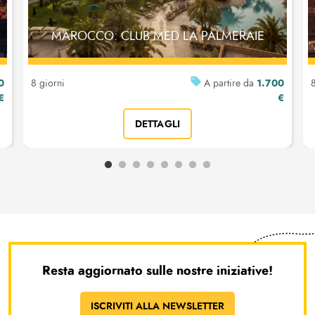
MAROCCO: CLUB MED LA PALMERAIE
0
1.700
8 giorni
A partire da
8
€
€
DETTAGLI
Resta aggiornato sulle nostre iniziative!
ISCRIVITI ALLA NEWSLETTER