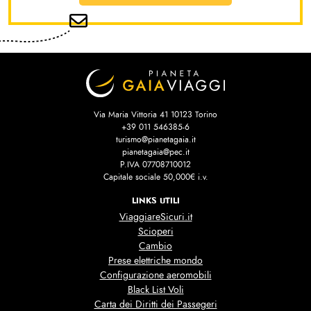
Via Maria Vittoria 41 10123 Torino
+39 011 546385-6
turismo@pianetagaia.it
pianetagaia@pec.it
P.IVA 07708710012
Capitale sociale 50,000€ i.v.
LINKS UTILI
ViaggiareSicuri.it
Scioperi
Cambio
Prese elettriche mondo
Configurazione aeromobili
Black List Voli
Carta dei Diritti dei Passegeri