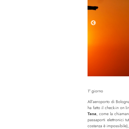
1° giorno
All’aeroporto di Bologna 
ha fatto il check-in on 
Tana
, come la chiamano
passaporti elettronici 
costanza è impossibile),