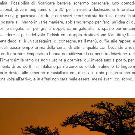
lità. Possibilità di ricaricare batterie, schermo personale, tutto como
national, dove impegniamo oltre 30’ per arrivare a destinazione. In pratic
uire una gigantesca cattedrale con spazi sconfinati sia fuori sia dentro la str
ò spostare all’interno in varie maniere, abbiamo tempo per farci un’idea di 
rme di gate, tutti per giunta doppi, da un gate all’altro spazio per un
 accedere al gate del volo Turkish con doppia destinazione Mauritius/Tan
ena decollati è un susseguirsi di consegne, tra il menù, cuffie stile rapper, e
ticati passa tempo prima della cena, di ottima qualità con bevande a io
po di dormire, temperatura buona per utilizzare la coperta in dotazione, r
l’inverosimile tanto da non riuscire a dormire, qui invece tutto a posto, pe
imento di bordo (film in italiano pari a zero, sottotitoli in almeno 15 lingu
oprio device allo schermo e trastullarsi con quello. Io opto per un sonno p
na volta all’arrivo, e in effetti non sarà male essersi messi avanti col sonno.