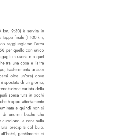
 km, 9:30) è servita in
 tappa finale (1.100 km,
reo raggiungiamo l’area
(35€ per quello con unico
agagli in uscita e a quel
e tra una cosa e l’altra
o, trasferimento ai suoi
scarsi oltre un'ora) dove
a
è spostato di un giorno,
enotazione variata della
uali spesa tutta in pochi
nche troppo attentamente
luminata e quindi non si
no di enormi buche che
he cuociono la cena sulla
tura precipita col buio.
l’hotel, gentilmente ci