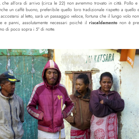
che all’ora di arrivo (circa le 22) non avremmo trovato in città. Pollo e v
nche un caffè buono, preferibile quello loro tradizionale rispetto a quell
accostarsi al letto, sarà un passaggio veloce, fortuna che il lungo volo n
riscaldamento
rte e panni, assolutamente necessari poiché il
non è pre
no di poco sopra i 5° di notte.