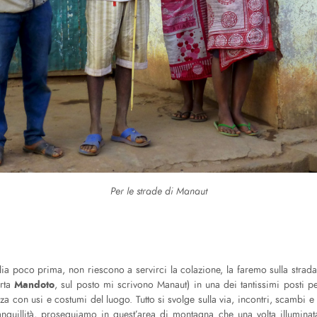
Per le strade di Manaut
ia poco prima, non riescono a servirci la colazione, la faremo sulla strada 
Mandoto
orta
, sul posto mi scrivono Manaut) in una dei tantissimi posti p
a con usi e costumi del luogo. Tutto si svolge sulla via, incontri, scambi e v
nquillità, proseguiamo in quest’area di montagna che una volta illuminat