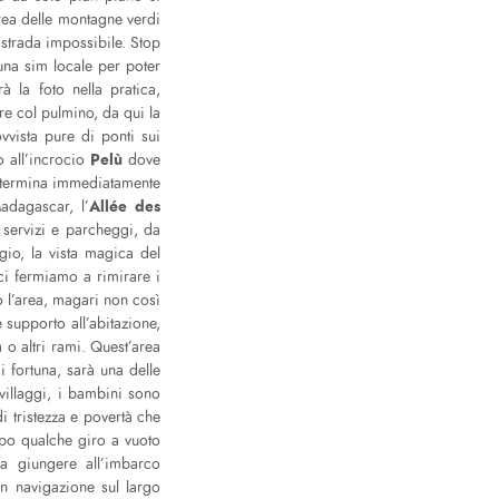
rea delle montagne verdi
 strada impossibile. Stop
una sim locale per poter
à la foto nella pratica,
re col pulmino, da qui la
vista pure di ponti sui
Pelù
o all’incrocio
dove
to termina immediatamente
Allée des
adagascar, l’
 servizi e parcheggi, da
io, la vista magica del
 ci fermiamo a rimirare i
 l’area, magari non così
 supporto all’abitazione,
 o altri rami. Quest’area
i fortuna, sarà una delle
villaggi, i bambini sono
i tristezza e povertà che
dopo qualche giro a vuoto
a giungere all’imbarco
 in navigazione sul largo