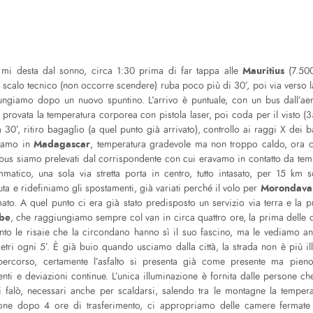
Mauritius
mi desta dal sonno, circa 1:30 prima di far tappa alle
(7.500
scalo tecnico (non occorre scendere) ruba poco più di 30’, poi via verso la
ungiamo dopo un nuovo spuntino. L’arrivo è puntuale, con un bus dall’ae
ne provata la temperatura corporea con pistola laser, poi coda per il visto 
 30’, ritiro bagaglio (a quel punto già arrivato), controllo ai raggi X dei b
Madagascar
 siamo in
, temperatura gradevole ma non troppo caldo, ora ch
bus siamo prelevati dal corrispondente con cui eravamo in contatto da temp
ammatico, una sola via stretta porta in centro, tutto intasato, per 15 km 
Morondav
a e ridefiniamo gli spostamenti, già variati perché il volo per
to. A quel punto ci era già stato predisposto un servizio via terra e la pr
abe
, che raggiungiamo sempre col van in circa quattro ore, la prima delle q
onto le risaie che la circondano hanno sì il suo fascino, ma le vediamo a
tri ogni 5’. È già buio quando usciamo dalla città, la strada non è più il
 percorso, certamente l’asfalto si presenta già come presente ma pie
nti e deviazioni continue. L’unica illuminazione è fornita dalle persone c
i falò, necessari anche per scaldarsi, salendo tra le montagne la tempera
ne dopo 4 ore di trasferimento, ci appropriamo delle camere fermate al