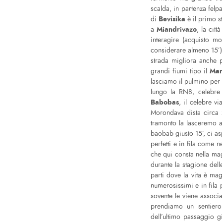
scalda, in partenza fel
Bevisika
di
è il primo 
Miandrivazo
a
, la cit
interagire (acquisto mo
considerare almeno 15’).
strada migliora anche 
Man
grandi fiumi tipo il
lasciamo il pulmino per 
lungo la RN8, celebre 
Babobas
, il celebre v
Morondava dista circa 
tramonto la lasceremo a
baobab giusto 15’, ci a
perfetti e in fila come 
che qui consta nella mag
durante la stagione dell
parti dove la vita è ma
numerosissimi e in fila 
sovente le viene associa
prendiamo un sentiero
dell’ultimo passaggio gi