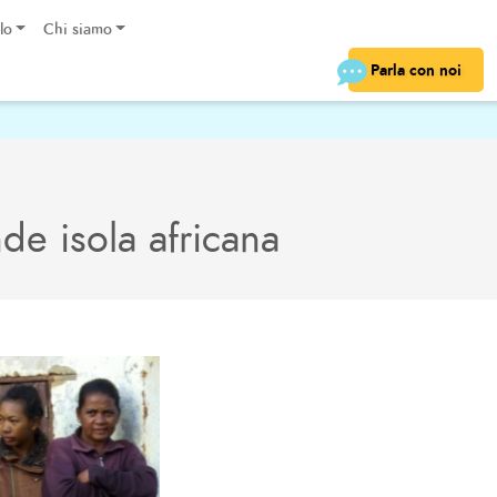
lo
Chi siamo
Parla con noi
nde isola africana