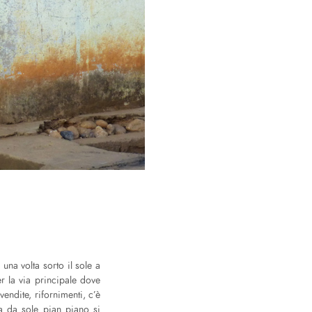
una volta sorto il sole a
er la via principale dove
endite, rifornimenti, c’è
a da sole pian piano si