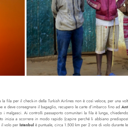
la fila per il check-in della Turkish Airlines non è così veloce, per una volta
Ant
line e deve consegnare il bagaglio, recupero le carte d’imbarco fino ad
 i malgasci. Ai controlli passaporto comunitari la fila è lunga, chiedendo 
tutto inizia a scorrere in modo rapido (capire perché li abbiano predispo
Istanbul
 il volo per
è puntuale, circa 1.500 km per 2 ore di volo durante le