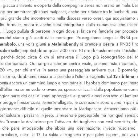
pa, giacca antivento e coperta della compagnia aerea non erano un male. L’a
stop per ammirare gli spazi malgasci, anche per rifiatare tra le buche di una
tà più grande che incontreremo nella discesa verso ovest, qui acquistiamo 
lto formale, occorre anche farsi fotografare dalla commessa che inserir
 Il luogo pullula di persone in ogni dove, si fatica nel fenderle per procede
perché siamo già usciti dalle montagne. Proseguiamo lungo la RN34 prov
ambolo
Malaimbandy
, una volta giunti a
si prende a destra la RN35 fin
salire sulle jeep 4x4 dopo quasi 500 km e 10 ore di trasferimento. L’asfal
perché dopo circa 6 km si attraversa il luogo più iconografico del M
iale dei baobab. Ora sorge anche un centro visite, ci sono ristori comodi,
20 km, per chi arriva in aereo una passeggiata arrivare qua. È pomerigg
Tsiribihina
l ritorno, dobbiamo riuscire a prendere l’ultimo traghetto sul
,
spetta ancora un cammino lungo e non banale. I baobab dominano per intero
nell’allée ma se ne vedono ovunque, spesso utilizzati dalla popolazione come
gior parte dei casi di rami appoggiati ai grandi alberi con tetto di lamiera
e piogge finisce costantemente allagata, le costruzioni sono quindi ripari d
ggiormente difficile di quelle incontrare in Madagascar. Attraversiamo più 
per salutare i passanti in jeep, la miseria è percepibile ma non quel senso d
to. Trovare la deviazione per l’attracco del traghetto non così scontato, 
 che pare impossibile che abbia una destinazione, invece riusciamo 
ornaliero, entro le 17. La salita al traghetto è per piloti esperti, poi via