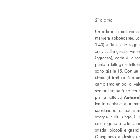
2° giorno
Un odore di colazione 
maniera abbondante. Lo 
1:40) a Tana che raggi
arrivi, all’ingresso vie
ingresso), coda di circa
punto a tutti gli effetti
sono già le 15. Con un 
uffici (il traffico è dr
cambiamo un po’ di valut
sempre se sarà conferma
Antisir
prima notte ad
km in capitale, al tram
spostandoci di pochi me
scorge nulla lungo il
costringono a rallentame
strada, piccoli e grand
Giungiamo a destinazio