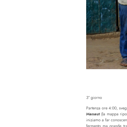
3° giorno
Partenza ore 4:00, svegl
Manaut
(la mappa rip
iniziamo a far conoscenz
fermento ma grande tra