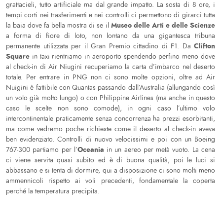
grattacieli, tutto artificiale ma dal grande impatto. La sosta di 8 ore, i
tempi corti nei trasferimenti e nei controlli ci permettono di girarci tutta
Museo delle Arti e delle Scienze
la baia dove fa bella mostra di se il
a forma di fiore di loto, non lontano da una gigantesca tribuna
Clifton
permanente utilizzata per il Gran Premio cittadino di F1. Da
Square
in taxi rientriamo in aeroporto spendendo perfino meno dove
al check-in di Air Niugini recuperiamo la carta d’imbarco nel deserto
totale. Per entrare in PNG non ci sono molte opzioni, oltre ad Air
Nuigini è fattibile con Quantas passando dall’Australia (allungando così
un volo già molto lungo) o con Philippine Airlines (ma anche in questo
caso le scelte non sono comode), in ogni caso l’ultimo volo
intercontinentale praticamente senza concorrenza ha prezzi esorbitanti,
ma come vedremo poche richieste come il deserto al check-in aveva
ben evidenziato. Controlli di nuovo velocissimi e poi con un Boeing
Oceania
767-300 partiamo per l’
in un aereo per metà vuoto. La cena
ci viene servita quasi subito ed è di buona qualità, poi le luci si
abbassano e si tenta di dormire, qui a disposizione ci sono molti meno
ammennicoli rispetto ai voli precedenti, fondamentale la coperta
perché la temperatura precipita.