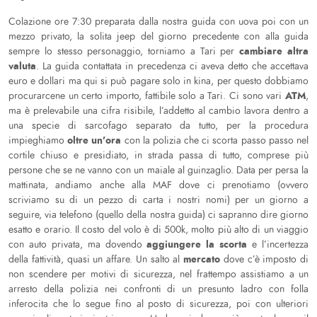
Colazione ore 7:30 preparata dalla nostra guida con uova poi con un
mezzo privato, la solita jeep del giorno precedente con alla guida
cambiare altra
sempre lo stesso personaggio, torniamo a Tari per
valuta
. La guida contattata in precedenza ci aveva detto che accettava
euro e dollari ma qui si può pagare solo in kina, per questo dobbiamo
ATM
procurarcene un certo importo, fattibile solo a Tari. Ci sono vari
,
ma è prelevabile una cifra risibile, l’addetto al cambio lavora dentro a
una specie di sarcofago separato da tutto, per la procedura
oltre un’ora
impieghiamo
con la polizia che ci scorta passo passo nel
cortile chiuso e presidiato, in strada passa di tutto, comprese più
persone che se ne vanno con un maiale al guinzaglio. Data per persa la
mattinata, andiamo anche alla MAF dove ci prenotiamo (ovvero
scriviamo su di un pezzo di carta i nostri nomi) per un giorno a
seguire, via telefono (quello della nostra guida) ci sapranno dire giorno
esatto e orario. Il costo del volo è di 500k, molto più alto di un viaggio
aggiungere la scorta
con auto privata, ma dovendo
e l’incertezza
mercato
della fattività, quasi un affare. Un salto al
dove c’è imposto di
non scendere per motivi di sicurezza, nel frattempo assistiamo a un
arresto della polizia nei confronti di un presunto ladro con folla
inferocita che lo segue fino al posto di sicurezza, poi con ulteriori