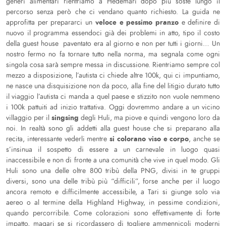
generi alimentari rientriamo a Hedemari dopo più soste lungo il
percorso senza però che ci vendano quanto richiesto. La guida ne
veloce e pessimo pranzo
approfitta per prepararci un
e definire di
nuovo il programma essendoci già dei problemi in atto, tipo il costo
della guest house paventato era al giorno e non per tutti i giorni… Un
nostro fermo no fa tornare tutto nella norma, ma segnala come ogni
singola cosa sarà sempre messa in discussione. Rientriamo sempre col
mezzo a disposizione, l’autista ci chiede altre 100k, qui ci impuntiamo,
ne nasce una disquisizione non da poco, alla fine del litigio durato tutto
il viaggio l’autista ci manda a quel paese e stizzito non vuole nemmeno
i 100k pattuiti ad inizio trattativa. Oggi dovremmo andare a un vicino
singsing
villaggio per il
degli Huli, ma piove e quindi vengono loro da
noi. In realtà sono gli addetti alla guest house che si preparano alla
si colorano viso e corpo
recita, interessante vederli mentre
, anche se
s’insinua il sospetto di essere a un carnevale in luogo quasi
inaccessibile e non di fronte a una comunità che vive in quel modo. Gli
Huli sono una delle oltre 800 tribù della PNG, divisi in te gruppi
diversi, sono una delle tribù più “difficili”, forse anche per il luogo
ancora remoto e difficilmente accessibile, a Tari si giunge solo via
aereo o al termine della Highland Highway, in pessime condizioni,
quando percorribile. Come colorazioni sono effettivamente di forte
impatto, magari se si ricordassero di togliere ammennicoli moderni