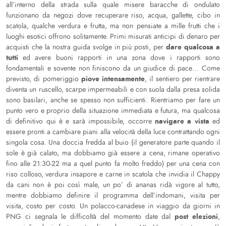
all’interno della strada sulla quale misere baracche di ondulato
funzionano da negozi dove recuperare riso, acqua, gallette, cibo in
scatola, qualche verdura e frutta, ma non pensiate a mille frutti che i
luoghi esotici offrono solitamente. Primi misurati anticipi di denaro per
dare qualcosa a
acquisti che la nostra guida svolge in più posti, per
tutti
ed avere buoni rapporti in una zona dove i rapporti sono
fondamentali e sovente non finiscono da un giudice di pace… Come
piove intensamente
previsto, di pomeriggio
, il sentiero per rientrare
diventa un ruscello, scarpe impermeabili e con suola dalla presa solida
sono basilari, anche se spesso non sufficienti. Rientriamo per fare un
punto vero e proprio della situazione immediata e futura, ma qualcosa
navigare a vista
di definitivo qui è e sarà impossibile, occorre
ed
essere pronti a cambiare piani alla velocità della luce contrattando ogni
singola cosa. Una doccia fredda al buio (il generatore parte quando il
sole è già calato, ma dobbiamo già essere a cena, rimane operativo
fino alle 21:30-22 ma a quel punto fa molto freddo) per una cena con
riso colloso, verdura insapore e carne in scatola che invidia il Chappy
da cani non è poi così male, un po’ di ananas ridà vigore al tutto,
mentre dobbiamo definire il programma dell’indomani, visita per
visita, costo per costo. Un polacco-canadese in viaggio da giorni in
post elezioni
PNG ci segnala le difficoltà del momento date dal
,