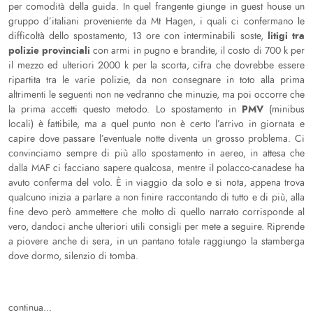
per comodità della guida. In quel frangente giunge in guest house un
gruppo d’italiani proveniente da Mt Hagen, i quali ci confermano le
litigi tra
difficoltà dello spostamento, 13 ore con interminabili soste,
polizie provinciali
con armi in pugno e brandite, il costo di 700 k per
il mezzo ed ulteriori 2000 k per la scorta, cifra che dovrebbe essere
ripartita tra le varie polizie, da non consegnare in toto alla prima
altrimenti le seguenti non ne vedranno che minuzie, ma poi occorre che
PMV
la prima accetti questo metodo. Lo spostamento in
(minibus
locali) è fattibile, ma a quel punto non è certo l’arrivo in giornata e
capire dove passare l’eventuale notte diventa un grosso problema. Ci
convinciamo sempre di più allo spostamento in aereo, in attesa che
dalla MAF ci facciano sapere qualcosa, mentre il polacco-canadese ha
avuto conferma del volo. È in viaggio da solo e si nota, appena trova
qualcuno inizia a parlare a non finire raccontando di tutto e di più, alla
fine devo però ammettere che molto di quello narrato corrisponde al
vero, dandoci anche ulteriori utili consigli per mete a seguire. Riprende
a piovere anche di sera, in un pantano totale raggiungo la stamberga
dove dormo, silenzio di tomba.
continua...