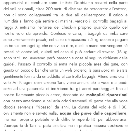
opportunità di cambiare sono limitate. Dobbiamo recarci nella parte
dei voli nazionali, circa 200 metri di distanza da percorrere all’esterno,
non ci sono collegamenti tra le due ali dell’aeroporto. Il caldo e
l’umidità si fanno già sentire di mattina, varcato il controllo bagagli ai
raggi X entriamo nell’area dei check-in proprio quando quello del
nostro volo sta aprendo. Confusione varia, i bagagli da imbarcare
sono attentamente pesati, nel caso oltrepassino i 5 kg occorre pagare
un bonus per ogni kg che non vi so dire, quelli a mano non vengono né
pesati né controllati, quindi nel caso si può andare di travaso (16 kg
sono tanti, noi avevamo però parecchie cose al seguito richieste dalle
guide). Passato il controllo si entra nella piccola area dei gate, con
giusto un piccolo bar che vanta un wi-fi protetto, la password mi è stata
gentilmente fornita da un addetto al controllo bagagli. Attendiamo ora il
volo Air Niugini destinazione Tari, viene annunciato a voce e a piedi
sotto ad una passerella ci inoltriamo tra gli aerei parcheggiati fino al
molteplici riparazioni
nostro fiammante piccolo aereo, decorato da
con nastro americano e nell’aria odori tremendi di gente che alla voce
doccia sentenzia “ripasso” da anni. La durata del volo è di 1:30,
acqua che piove dalle cappelliere
ovviamente non è servito nulla,
,
ma non proprio potabile e di difficile reperibilità per abbeverarsi.
L’aeroporto di Tari ha pista asfaltata ma in pratica nessuna costruzione