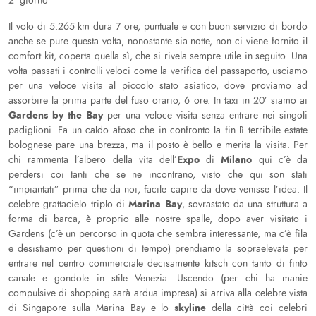
2° giorno
Il volo di 5.265 km dura 7 ore, puntuale e con buon servizio di bordo
anche se pure questa volta, nonostante sia notte, non ci viene fornito il
comfort kit, coperta quella sì, che si rivela sempre utile in seguito. Una
volta passati i controlli veloci come la verifica del passaporto, usciamo
per una veloce visita al piccolo stato asiatico, dove proviamo ad
assorbire la prima parte del fuso orario, 6 ore. In taxi in 20’ siamo ai
Gardens by the Bay
per una veloce visita senza entrare nei singoli
padiglioni. Fa un caldo afoso che in confronto la fin lì terribile estate
bolognese pare una brezza, ma il posto è bello e merita la visita. Per
Expo
Milano
chi rammenta l’albero della vita dell’
di
qui c’è da
perdersi coi tanti che se ne incontrano, visto che qui son stati
“impiantati” prima che da noi, facile capire da dove venisse l’idea. Il
Marina Bay
celebre grattacielo triplo di
, sovrastato da una struttura a
forma di barca, è proprio alle nostre spalle, dopo aver visitato i
Gardens (c’è un percorso in quota che sembra interessante, ma c’è fila
e desistiamo per questioni di tempo) prendiamo la sopraelevata per
entrare nel centro commerciale decisamente kitsch con tanto di finto
canale e gondole in stile Venezia. Uscendo (per chi ha manie
compulsive di shopping sarà ardua impresa) si arriva alla celebre vista
skyline
di Singapore sulla Marina Bay e lo
della città coi celebri