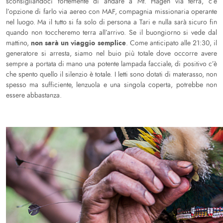
sconsigliandoci fortemente di andare a Mt. Hagen via terra, c’è
l’opzione di farlo via aereo con MAF, compagnia missionaria operante
nel luogo. Ma il tutto si fa solo di persona a Tari e nulla sarà sicuro fin
quando non toccheremo terra all’arrivo. Se il buongiorno si vede dal
non sarà un viaggio semplice
mattino,
. Come anticipato alle 21:30, il
generatore si arresta, siamo nel buio più totale dove occorre avere
sempre a portata di mano una potente lampada facciale, di positivo c’è
che spento quello il silenzio è totale. I letti sono dotati di materasso, non
spesso ma sufficiente, lenzuola e una singola coperta, potrebbe non
essere abbastanza.