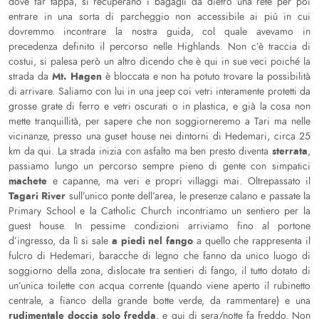
dove far tappa, si recuperano i bagagli da dietro una rete per poi
entrare in una sorta di parcheggio non accessibile ai più in cui
dovremmo incontrare la nostra guida, col quale avevamo in
precedenza definito il percorso nelle Highlands. Non c’è traccia di
costui, si palesa però un altro dicendo che è qui in sue veci poiché la
Mt. Hagen
strada da
è bloccata e non ha potuto trovare la possibilità
di arrivare. Saliamo con lui in una jeep coi vetri interamente protetti da
grosse grate di ferro e vetri oscurati o in plastica, e già la cosa non
mette tranquillità, per sapere che non soggiorneremo a Tari ma nelle
vicinanze, presso una guset house nei dintorni di Hedemari, circa 25
sterrata
km da qui. La strada inizia con asfalto ma ben presto diventa
,
passiamo lungo un percorso sempre pieno di gente con simpatici
machete
e capanne, ma veri e propri villaggi mai. Oltrepassato il
Tagari River
sull’unico ponte dell’area, le presenze calano e passate la
Primary School e la Catholic Church incontriamo un sentiero per la
guest house. In pessime condizioni arriviamo fino al portone
a piedi nel fango
d’ingresso, da lì si sale
a quello che rappresenta il
fulcro di Hedemari, baracche di legno che fanno da unico luogo di
soggiorno della zona, dislocate tra sentieri di fango, il tutto dotato di
un’unica toilette con acqua corrente (quando viene aperto il rubinetto
centrale, a fianco della grande botte verde, da rammentare) e una
rudimentale doccia solo fredda
, e qui di sera/notte fa freddo. Non