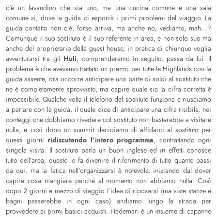
c’è un lavandino che sia uno, ma una cucina comune e una sala
comune sì, dove la guida ci esporrà i primi problemi del viaggio. La
guida contatta non c’è, forse arriva, ma anche no, vediamo, mah…?
Comunque il suo sostituto è il suo referente in area, e non solo suo ma
anche del proprietario della guest house, in pratica di chiunque voglia
Huli
avventurarsi tra gli
, comprenderemo in seguito, passa da lui. Il
problema è che avevamo trattato un prezzo per tutte le Highlands con la
guida assente, ora occorre anticipare una parte di soldi al sostituto che
ne è completamente sprovvisto, ma capire quale sia la cifra corretta è
impossibile. Qualche volta il telefono del sostituto funziona e riusciamo
a parlare con la guida, il quale dice di anticipare una cifra risibile, nei
conteggi che dobbiamo rivedere col sostituto non basterebbe a visitare
nulla, e così dopo un summit decidiamo di affidarci al sostituto per
ridiscutendo l’intero programma
questi giorni
, contrattando ogni
singola visita. Il sostituto parla un buon inglese ed in effetti conosce
tutto dell’area, questo lo fa divenire il riferimento di tutto quanto passi
da qui, ma la fatica nell’organizzarsi è notevole, iniziando dal dover
capire cosa mangiare perché al momento non abbiamo nulla. Così
dopo 2 giorni e mezzo di viaggio l’idea di riposarsi (ma viste stanze e
bagni passerebbe in ogni caso) andiamo lungo la strada per
provvedere ai primi basici acquisti. Hedemari è un insieme di capanne