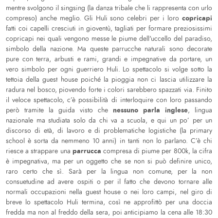
mentre svolgono il singsing (la danza tribale che li rappresenta con urlo
copricapi
compreso) anche meglio. Gli Huli sono celebri per i loro
fatti coi capelli cresciuti in gioventù, tagliati per formare preziosissimi
copricapi nei quali vengono messe le piume dell'uccello del paradiso,
simbolo della nazione. Ma queste parrucche naturali sono decorate
pure con terra, arbusti e rami, grandi e impegnative da portare, un
vero simbolo per ogni guerriero Huli. Lo spettacolo si volge sotto la
tettoia della guest house poiché la pioggia non ci lascia utilizzare la
radura nel bosco, piovendo forte i colori sarebbero spazzati via. Finito
il veloce spettacolo, c’è possibilità di interloquire con loro passando
nessuno parla inglese
però tramite la guida visto che
, lingua
nazionale ma studiata solo da chi va a scuola, e qui un po’ per un
discorso di età, di lavoro e di problematiche logistiche (la primary
school è sorta da nemmeno 10 anni) in tanti non lo parlano. C’è chi
parrucca
riesce a strappare una
compresa di piume per 800k, la cifra
è impegnativa, ma per un oggetto che se non si può definire unico,
raro certo che sì. Sarà per la lingua non comune, per la non
consuetudine ad avere ospiti o per il fatto che devono tornare alle
normali occupazioni nella guest house o nei loro campi, nel giro di
breve lo spettacolo Huli termina, così ne approfittò per una doccia
fredda ma non al freddo della sera, poi anticipiamo la cena alle 18:30