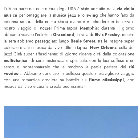
via della
L’ultima parte del nostro tour degli USA è stato un tratto della
musica
musica jazz
swing
per omaggiare la
e lo
che hanno fatto da
colonna sonora della nostra storia d’amore e chiudere in bellezza il
Memphis
nostro viaggio di nozze! Prima tappa
: durante il giorno
Graceland
Elvis Presley
abbiamo visitato l’eclettica
, la villa di
, mentre
Beale Street
la sera abbiamo passeggiato lungo
, tra le insegne super
New Orleans
colorate e tanta musica dal vivo. Ultima tappa:
, culla del
jazz! Città super affascinante: di giorno ridente città dalla colorazione
multietcnica
, di sera misteriosa e spirituale, con le luci soffuse e un
riti
senso di soprannaturale che la rendono la patria perfetta dei
voodoo
… Abbiamo concluso in bellezza questo meraviglioso viaggio
fiume Mississippi
con una romantica crociera su battello sul
, con
musica dal vivo e cucina creola buonissima!