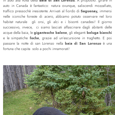
Baia di San Lorenzo.
in auto alla volta della
A proposito: girare in
auto in Canada è fantastico: natura ovunque, saliscendi mozzafiato,
Saguenay,
traffico pressochè inesistente. Arrivati al fiordo di
immersi
nelle iconiche foreste di acero, abbiamo potuto osservare nel loro
habitat naturale gli orsi, gli alci e i bisonti canadesi! Il giorno
successivo, invece, ci siamo lasciati affascinare dagli abitanti delle
gigantesche balene
beluga bianchi
acque della baia, le
, gli eleganti
foche
e le simpatiche
, grazie ad un’escursione in traghetto. E poi
baia di San Lorenzo
passare la notte di san Lorenzo nella
è una
fortuna che capita solo a pochi innamorati!