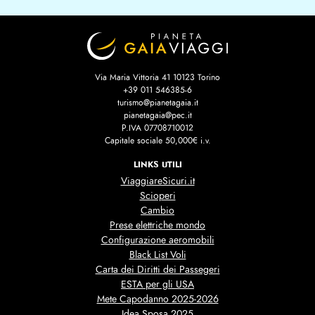
Via Maria Vittoria 41 10123 Torino
+39 011 546385-6
turismo@pianetagaia.it
pianetagaia@pec.it
P.IVA 07708710012
Capitale sociale 50,000€ i.v.
LINKS UTILI
ViaggiareSicuri.it
Scioperi
Cambio
Prese elettriche mondo
Configurazione aeromobili
Black List Voli
Carta dei Diritti dei Passegeri
ESTA per gli USA
Mete Capodanno 2025-2026
Idea Sposa 2025