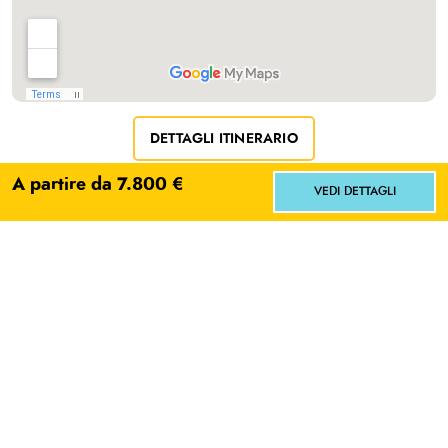
DETTAGLI ITINERARIO
A partire da 7.800 €
VEDI DETTAGLI
Quando partire
Facci sapere dove vorresti andare!
Scegli
No grazie
GEN
FEB
MAR
APR
MAG
GIU
LUG
AGO
SET
OTT
NOV
DIC