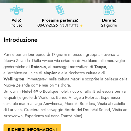
Volo:
Prossima partenza:
Durata:
Incluso
08-09-2026
21 giorni
VEDI TUTTE
Introduzione
Partite per un tour epico di 17 giorni in piccoli gruppi attraverso la
Nuova Zelanda. Dalla vivace vita cittadina di Auckland, alle meraviglie
Rotorua
Taupo
geotermiche di
, ai paesaggi mozzafiato di
,
Napier
all’architettura unica di
e alla ricchezza culturale di
Wellington
. Immergetevi nella cultura Maori e scoprite la bellezza della
Nuova Zelanda come mai prima d’ora.
Hotel 4*
Un tour in
o Boutique hotel, ricco di attività ed escursioni tra
le quali (le grotte di Waitomo, Buried Village a Rotorua, Esperienza
culturale maori al lago Aniwhenua, Moeraki Boulders, Visita al castello
di Larnach, Crociera nel selvaggio fiordo del Doubtful Sound, Visita ad
Arrowtown, Esperienza sul treno TranzAlpine)
RICHIEDI INFORMAZIONI