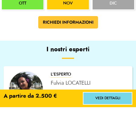
OTT
NOV
DIC
RICHIEDI INFORMAZIONI
I nostri esperti
L'ESPERTO
Fulvia LOCATELLI
A partire da 2.500 €
SCRIVI E-MAIL
LEGGI BIO
VEDI DETTAGLI
Facci sapere dove vorresti andare!
Scegli
No grazie
Aperiviaggi