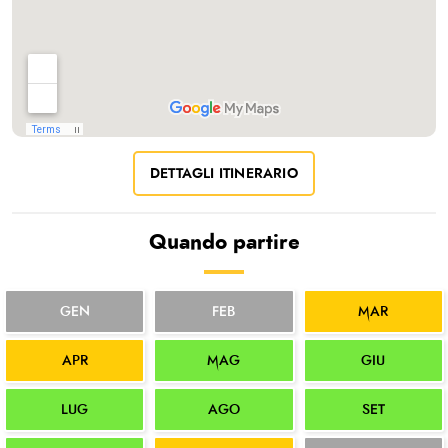
DETTAGLI ITINERARIO
Quando partire
GEN
FEB
MAR
APR
MAG
GIU
LUG
AGO
SET