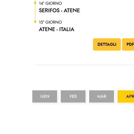
14° GIORNO
SERIFOS - ATENE
15° GIORNO
ATENE - ITALIA
DETTAGLI
PD
GEN
FEB
MAR
APR