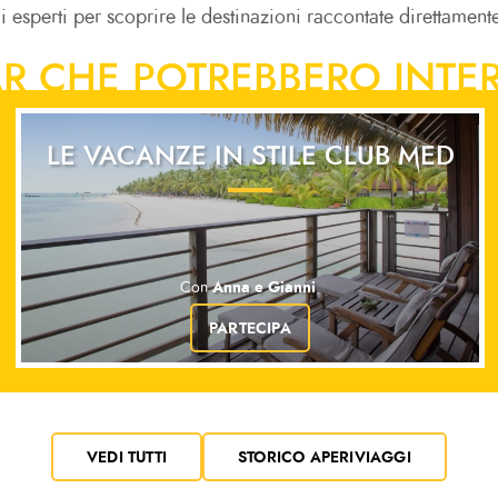
li esperti per scoprire le destinazioni raccontate direttame
R CHE POTREBBERO INTER
LE VACANZE IN STILE CLUB MED
Anna e Gianni
Con
PARTECIPA
VEDI TUTTI
STORICO APERIVIAGGI