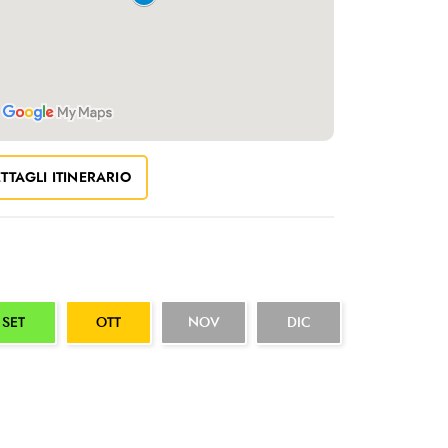
TTAGLI ITINERARIO
SET
OTT
NOV
DIC