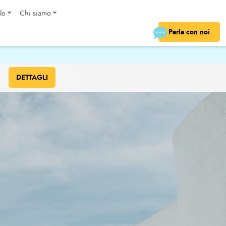
lo
Chi siamo
Parla con noi
€
DETTAGLI