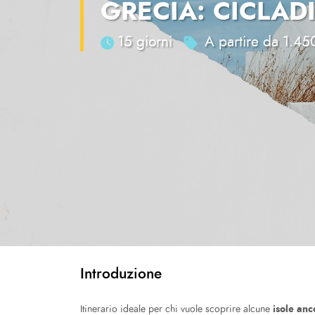
GRECIA: CICLAD
15 giorni
A partire da 1.45
Introduzione
isole an
Itinerario ideale per chi vuole scoprire alcune