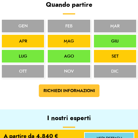
Quando partire
GEN
FEB
MAR
APR
MAG
GIU
LUG
AGO
SET
OTT
NOV
DIC
RICHIEDI INFORMAZIONI
I nostri esperti
A partire da 4.840 €