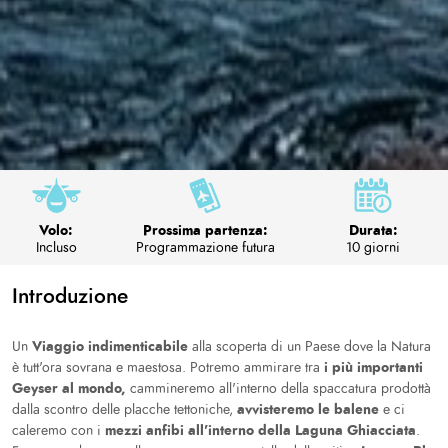
Volo:
Prossima partenza:
Durata:
Incluso
Programmazione futura
10 giorni
Introduzione
Viaggio indimenticabile
Un
alla scoperta di un Paese dove la Natura
i più importanti
è tutt'ora sovrana e maestosa. Potremo ammirare tra
Geyser al mondo,
cammineremo all'interno della spaccatura prodottà
avvisteremo le balene
dalla scontro delle placche tettoniche,
e ci
mezzi anfibi all'interno della Laguna Ghiacciata
caleremo con i
.