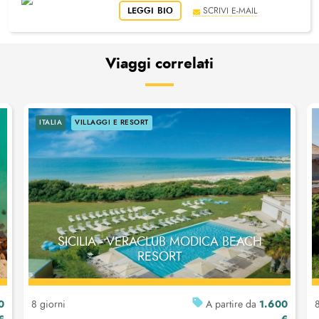
LEGGI BIO
SCRIVI E-MAIL
Viaggi correlati
ITALIA
VILLAGGI E RESORT
SICILIA - VERACLUB MODICA BEACH
RESORT
0
1.600
8 giorni
A partire da
8