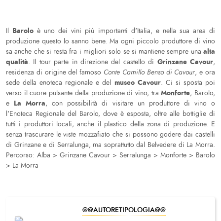
Barolo
Il
è uno dei vini più importanti d'Italia, e nella sua area di
produzione questo lo sanno bene. Ma ogni piccolo produttore di vino
alta
sa anche che si resta fra i migliori solo se si mantiene sempre una
qualità
Grinzane Cavour
. Il tour parte in direzione del castello di
,
residenza di origine del famoso
Conte Camillo Benso di Cavour
, e ora
museo Cavour
sede della enoteca regionale e del
. Ci si sposta poi
Monforte
verso il cuore pulsante della produzione di vino, tra
, Barolo,
La Morra
e
, con possibilità di visitare un produttore di vino o
l'Enoteca Regionale del Barolo, dove è esposta, oltre alle bottiglie di
tutti i produttori locali, anche il plastico della zona di produzione. E
senza trascurare le viste mozzafiato che si possono godere dai castelli
di Grinzane e di Serralunga, ma soprattutto dal Belvedere di La Morra.
Percorso: Alba > Grinzane Cavour > Serralunga > Monforte > Barolo
> La Morra
@@AUTORETIPOLOGIA@@