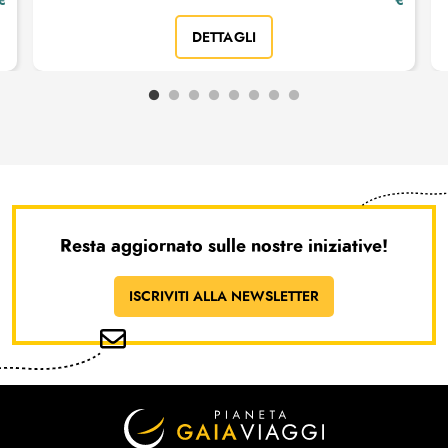
€
€
DETTAGLI
Resta aggiornato sulle nostre iniziative!
ISCRIVITI ALLA NEWSLETTER