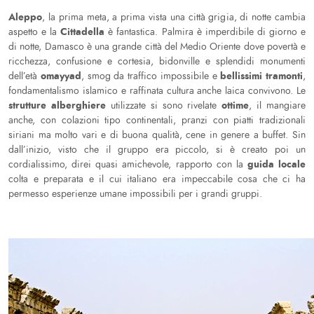
Aleppo
, la prima meta, a prima vista una città grigia, di notte cambia
Cittadella
aspetto e la
è fantastica. Palmira è imperdibile di giorno e
di notte, Damasco è una grande città del Medio Oriente dove povertà e
ricchezza, confusione e cortesia, bidonville e splendidi monumenti
omayyad
bellissimi tramonti
dell’età
, smog da traffico impossibile e
,
fondamentalismo islamico e raffinata cultura anche laica convivono. Le
strutture alberghiere
ottime
utilizzate si sono rivelate
, il mangiare
anche, con colazioni tipo continentali, pranzi con piatti tradizionali
siriani ma molto vari e di buona qualità, cene in genere a buffet. Sin
dall’inizio, visto che il gruppo era piccolo, si è creato poi un
guida locale
cordialissimo, direi quasi amichevole, rapporto con la
colta e preparata e il cui italiano era impeccabile cosa che ci ha
permesso esperienze umane impossibili per i grandi gruppi.