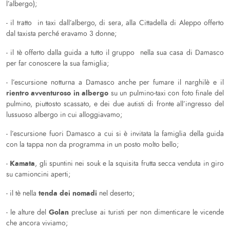
l’albergo);
- il tratto in taxi dall’albergo, di sera, alla Cittadella di Aleppo offerto
dal taxista perché eravamo 3 donne;
- il tè offerto dalla guida a tutto il gruppo nella sua casa di Damasco
per far conoscere la sua famiglia;
- l’escursione notturna a Damasco anche per fumare il narghilè e il
rientro avventuroso in albergo
su un pulmino-taxi con foto finale del
pulmino, piuttosto scassato, e dei due autisti di fronte all’ingresso del
lussuoso albergo in cui alloggiavamo;
- l’escursione fuori Damasco a cui si è invitata la famiglia della guida
con la tappa non da programma in un posto molto bello;
Kamata
-
, gli spuntini nei souk e la squisita frutta secca venduta in giro
su camioncini aperti;
tenda dei nomadi
- il tè nella
nel deserto;
Golan
- le alture del
precluse ai turisti per non dimenticare le vicende
che ancora viviamo;