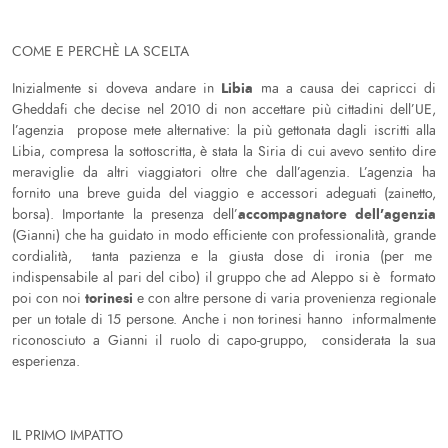
COME E PERCHÈ LA SCELTA
Libia
Inizialmente si doveva andare in
ma a causa dei capricci di
Gheddafi che decise nel 2010 di non accettare più cittadini dell’UE,
l’agenzia propose mete alternative: la più gettonata dagli iscritti alla
Libia, compresa la sottoscritta, è stata la Siria di cui avevo sentito dire
meraviglie da altri viaggiatori oltre che dall’agenzia. L’agenzia ha
fornito una breve guida del viaggio e accessori adeguati (zainetto,
accompagnatore dell’agenzia
borsa). Importante la presenza dell’
(Gianni) che ha guidato in modo efficiente con professionalità, grande
cordialità, tanta pazienza e la giusta dose di ironia (per me
indispensabile al pari del cibo) il gruppo che ad Aleppo si è formato
torinesi
poi con noi
e con altre persone di varia provenienza regionale
per un totale di 15 persone. Anche i non torinesi hanno informalmente
riconosciuto a Gianni il ruolo di capo-gruppo, considerata la sua
esperienza.
IL PRIMO IMPATTO