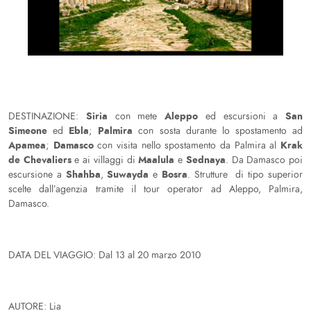
Siria
Aleppo
San
DESTINAZIONE:
con mete
ed escursioni a
Simeone
Ebla
Palmira
ed
;
con sosta durante lo spostamento ad
Apamea
Damasco
Krak
;
con visita nello spostamento da Palmira al
de Chevaliers
Maalula
Sednaya
e ai villaggi di
e
. Da Damasco poi
Shahba
Suwayda
Bosra
escursione a
,
e
. Strutture di tipo superior
scelte dall’agenzia tramite il tour operator ad Aleppo, Palmira,
Damasco.
DATA DEL VIAGGIO: Dal 13 al 20 marzo 2010
AUTORE: Lia