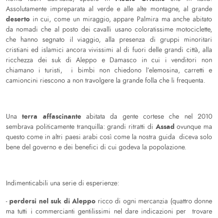
Assolutamente impreparata al verde e alle alte montagne, al grande
deserto
in cui, come un miraggio, appare Palmira ma anche abitato
da nomadi che al posto dei cavalli usano coloratissime motociclette,
che hanno segnato il viaggio, alla presenza di gruppi minoritari
cristiani ed islamici ancora vivissimi al di fuori delle grandi città, alla
ricchezza dei suk di Aleppo e Damasco in cui i venditori non
chiamano i turisti, i bimbi non chiedono l’elemosina, carretti e
camioncini riescono a non travolgere la grande folla che li frequenta.
terra affascinante
Una
abitata da gente cortese che nel 2010
Assad
sembrava politicamente tranquilla: grandi ritratti di
ovunque ma
questo come in altri paesi arabi così come la nostra guida diceva solo
bene del governo e dei benefici di cui godeva la popolazione.
Indimenticabili una serie di esperienze:
perdersi nel suk di Aleppo
-
ricco di ogni mercanzia (quattro donne
ma tutti i commercianti gentilissimi nel dare indicazioni per trovare