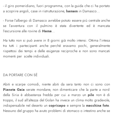
- il giro pomeridiano, fuori programma, con la guida che ci ha portato
hamam
a scoprire angoli, case in ristrutturazione,
in Damasco…
- Forse l’albergo di Damasco avrebbe potuto essere più centrale anche
se l’avventura con il pulmino è stata divertente ed è mancata
Hama
l’escursione alle rovine di
…
Ma tutto non si può avere in 8 giorni già molto intensi. Ottima l’intesa
tra tutti i partecipanti anche perché eravamo pochi, generalmente
rispettosi dei tempi e delle esigenze reciproche e non sono mancati
momenti per scelte individuali.
DA PORTARE CON SÉ
Abiti e scarpe comodi, niente abiti da sera tanto non ci sono con
Pianeta Gaia
serate mondane, non dimenticare che la parte a nord
pile
della Siria è abbastanza fredda per cui a marzo un
non è di
troppo, il sud all’altezza del Golan ha invece un clima molto gradevole,
copricapo
macchina foto
indispensabile nel deserto un
e sempre la
.
Nessuno del gruppo ha avuto problemi di stomaco o intestino anche se