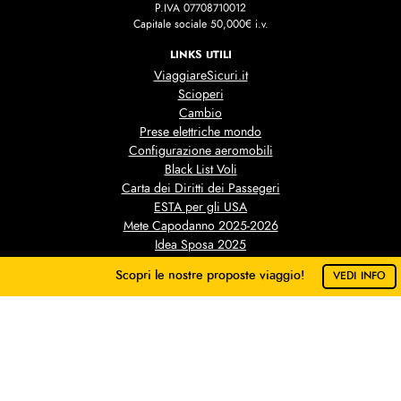
P.IVA 07708710012
Capitale sociale 50,000€ i.v.
LINKS UTILI
ViaggiareSicuri.it
Scioperi
Cambio
Prese elettriche mondo
Configurazione aeromobili
Black List Voli
Carta dei Diritti dei Passegeri
ESTA per gli USA
Mete Capodanno 2025-2026
Idea Sposa 2025
Scopri le nostre proposte viaggio!
DA SAPERE
VEDI INFO
Condizioni contrattuali
Facci sapere dove vorresti andare!
Condizioni assicurative
Scegli
No grazie
LISTE NOZZE & REGALO
Viaggi di Nozze
Liste Nozze