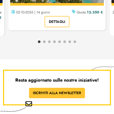
12.350 €
da
02-10-2026 | 14 giorni
Quota
2
€
DETTAGLI
Resta aggiornato sulle nostre iniziative!
ISCRIVITI ALLA NEWSLETTER