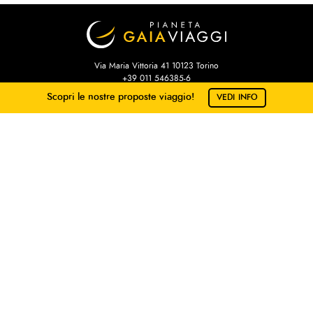
Via Maria Vittoria 41 10123 Torino
+39 011 546385-6
turismo@pianetagaia.it
Scopri le nostre proposte viaggio!
VEDI INFO
pianetagaia@pec.it
Facci sapere dove vorresti andare!
P.IVA 07708710012
Capitale sociale 50,000€ i.v.
Scegli
No grazie
LINKS UTILI
ViaggiareSicuri.it
Scioperi
Cambio
Prese elettriche mondo
Configurazione aeromobili
Black List Voli
Carta dei Diritti dei Passegeri
ESTA per gli USA
Mete Capodanno 2025-2026
Idea Sposa 2025