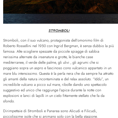
STROMBOLI
Stromboli, con il suo vulcano, protagonista dell’omonimo film di
Roberto Rossellini nel 1950 con Ingrid Bergman, è senza dubbio la più
famosa. Alte scogliere spezzate da piccole spiagge di sabbia
nerissima alternate da insenature e grotte, le bianche case
mediterranee, il verde delle palme, gli ulivi , gli agrumi che si
poggiano sopra un aspro e fascinoso cono vulcanico appartato in un
mare blu intensissimo. Questa è la perla nera che da sempre ha attratto
gli amanti della natura incontaminata e del relax assoluto. “Iddu”, un
incredibile vulcano a picco sul mare, ribolle dando uno spettacolo
suggestivo ed unico che raggiunge l’apice durante la notte con
esplosioni e lanci di lapilli in un cielo fittamente stellato che fa da
sfondo.
Dirimpettaie di Stromboli e Panarea sono Alicudi e Filicudi,
piccolissime isole che si animano solo con la bella stagione.