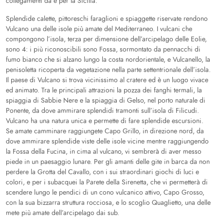
collegamenti da e per la Sicilia.
Splendide calette, pittoreschi faraglioni e spiaggette riservate rendono
Vulcano una delle isole più amate del Mediterraneo. I vulcani che
compongono l’isola, terza per dimensione dell’arcipelago delle Eolie,
sono 4: i più riconoscibili sono Fossa, sormontato da pennacchi di
fumo bianco che si alzano lungo la costa nordorientale, e Vulcanello, la
penisoletta ricoperta da vegetazione nella parte settentrionale dell’isola.
Il paese di Vulcano si trova vicinissimo al cratere ed è un luogo vivace
ed animato. Tra le principali attrazioni la pozza dei fanghi termali, la
spiaggia di Sabbie Nere e la spiaggia di Gelso, nel porto naturale di
Ponente, da dove ammirare splendidi tramonti sull’isola di Filicudi.
Vulcano ha una natura unica e permette di fare splendide escursioni.
Se amate camminare raggiungete Capo Grillo, in direzione nord, da
dove ammirare splendide viste delle isole vicine mentre raggiungendo
la Fossa della Fucina, in cima al vulcano, vi sembrerà di aver messo
piede in un paesaggio lunare. Per gli amanti delle gite in barca da non
perdere la Grotta del Cavallo, con i sui straordinari giochi di luci e
colori, e per i subacquei la Parete della Sirenetta, che vi permetterà di
scendere lungo le pendici di un cono vulcanico attivo, Capo Grosso,
con la sua bizzarra struttura rocciosa, e lo scoglio Quaglietto, una delle
mete più amate dell’arcipelago dai sub.