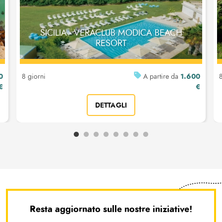
SICILIA - VERACLUB MODICA BEACH
RESORT
0
1.600
8 giorni
A partire da
8
€
€
DETTAGLI
Resta aggiornato sulle nostre iniziative!