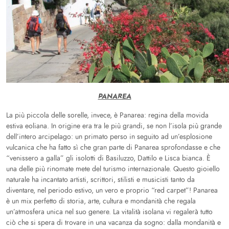
PANAREA
La più piccola delle sorelle, invece, è Panarea: regina della movida
estiva eoliana. In origine era tra le più grandi, se non l’isola più grande
dell’intero arcipelago: un primato perso in seguito ad un’esplosione
vulcanica che ha fatto sì che gran parte di Panarea sprofondasse e che
“venissero a galla” gli isolotti di Basiluzzo, Dattilo e Lisca bianca. È
una delle più rinomate mete del turismo internazionale. Questo gioiello
naturale ha incantato artisti, scrittori, stilisti e musicisti tanto da
diventare, nel periodo estivo, un vero e proprio “red carpet”! Panarea
è un mix perfetto di storia, arte, cultura e mondanità che regala
un’atmosfera unica nel suo genere. La vitalità isolana vi regalerà tutto
ciò che si spera di trovare in una vacanza da sogno: dalla mondanità e