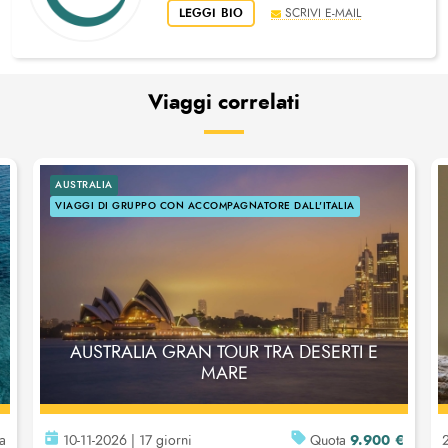
LEGGI BIO
SCRIVI E-MAIL
Viaggi correlati
AUSTRALIA
VIAGGI DI GRUPPO CON ACCOMPAGNATORE DALL'ITALIA
AUSTRALIA GRAN TOUR TRA DESERTI E
MARE
9.900 €
da
10-11-2026 | 17 giorni
Quota