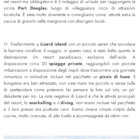
nel resort ma obbligatorio è il noleggio di un’auto per raggiungere la
Port Douglas
vicina
, luogo di villeggiatura ricco di attrazioni
turistiche. È stata molto divertente e consigliamo come attività extra la
caccia di granchi nelle mangrovie con aborigeni locali.
Lizard island
11. Trasferimento a
con un piccolo aereo che sorvolava
la barriera corallina. Il viaggio, in questo caso, è stato bello quanto la
destinazione. Un resort paradisiaco, esclusivo dell'isola. A
spiagge private
disposizione circa 30
, raggiungibili con piccole
imbarcazioni a disposizione degli ospiti dove trascorrere una giornata
picnic di lusso
romantica in solitudine. Incluso nel pacchetto un
. Il
bungalow era ben attrezzato, con vista mare ma piccolo e senza nulla
di spettacolare come potevano far pensare le foto sul sito, un po'
deludente per noi. La nota negativa di Lizard è che le attività principali
snorkelling
diving
del resort, lo
e il
, non erano incluse nel pacchetto
e il loro prezzo era piuttosto caro. Siamo invece rimasti colpiti dalla
cucina, molto ricercata, di alto livello e accompagnata da ottimi vini.