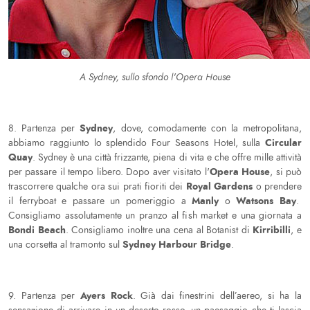
A Sydney, sullo sfondo l'Opera House
Sydney
8. Partenza per
, dove, comodamente con la metropolitana,
Circular
abbiamo raggiunto lo splendido Four Seasons Hotel, sulla
Quay
. Sydney è una città frizzante, piena di vita e che offre mille attività
Opera House
per passare il tempo libero. Dopo aver visitato l'
, si può
Royal Gardens
trascorrere qualche ora sui prati fioriti dei
o prendere
Manly
Watsons Bay
il ferryboat e passare un pomeriggio a
o
.
Consigliamo assolutamente un pranzo al fish market e una giornata a
Bondi Beach
Kirribilli
. Consigliamo inoltre una cena al Botanist di
, e
Sydney Harbour Bridge
una corsetta al tramonto sul
.
Ayers Rock
9. Partenza per
. Già dai finestrini dell’aereo, si ha la