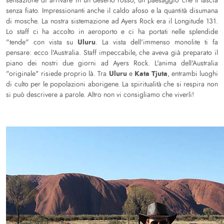
sensazione di arrivare in un deserto rosso, un paesaggio che ti lascia
senza fiato. Impressionanti anche il caldo afoso e la quantità disumana
di mosche. La nostra sistemazione ad Ayers Rock era il Longitude 131.
Lo staff ci ha accolto in aeroporto e ci ha portati nelle splendide
Uluru
"tende" con vista su
. La vista dell'immenso monolite ti fa
pensare: ecco l'Australia. Staff impeccabile, che aveva già preparato il
piano dei nostri due giorni ad Ayers Rock. L'anima dell'Australia
Uluru
Kata Tjuta
"originale" risiede proprio là. Tra
e
, entrambi luoghi
di culto per le popolazioni aborigene. La spiritualità che si respira non
si può descrivere a parole. Altro non vi consigliamo che viverli!