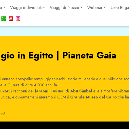
po
Viaggi individuali
Viaggi di Nozze
Webinar
Liste Rega
gio in Egitto | Pianeta Gaia
i entrano sottopelle: templi giganteschi, storie millenarie e quel Nilo che sc
 e la Cultura di oltre 4.000 anni fa.
Luxor
faraoni
Abu Simbel
, i racconti dei
, i misteri di
e le atmosfere vibran
Grande Museo del Cairo
 unica, e ovviamente visiteremo il GEM il
che ha
ito!