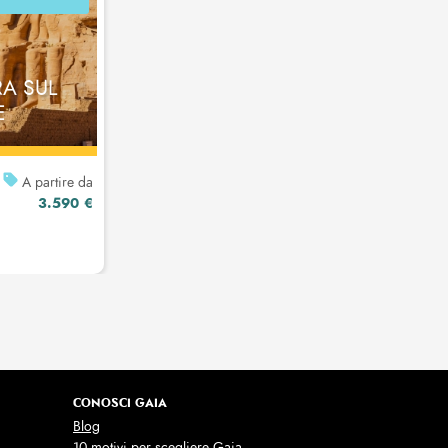
RA SUL
E
A partire da
3.590 €
CONOSCI GAIA
Blog
10 motivi per scegliere Gaia