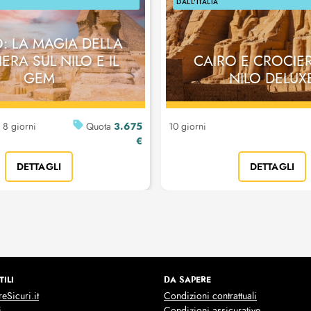
DALL'ITALIA
O: LA MAGIA DELLA
ERA SUL NILO E IL
CAIRO E CROCIE
GEM
NILO DELUX
3.675
 8 giorni
Quota
10 giorni
€
DETTAGLI
DETTAGLI
TILI
DA SAPERE
eSicuri.it
Condizioni contrattuali
i
Condizioni assicurative