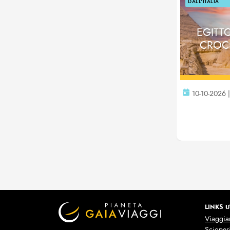
DALL'ITALIA
EGITT
CROCI
10-10-2026 |
LINKS U
Viaggiar
Scioper