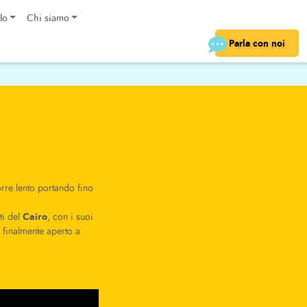
lo
Chi siamo
Parla con noi
orre lento portando fino
Cairo
ti del
, con i suoi
 finalmente aperto a